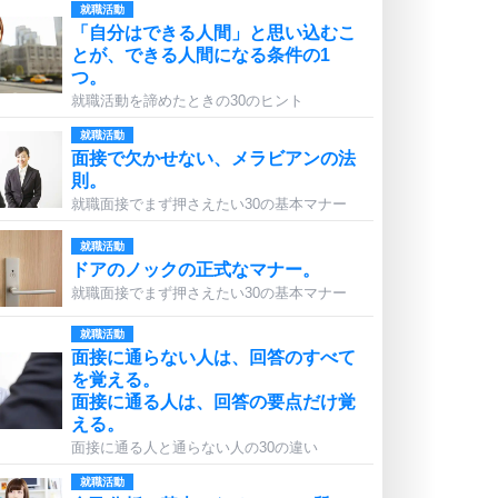
就職活動
「自分はできる人間」と思い込むこ
とが、できる人間になる条件の1
つ。
就職活動を諦めたときの30のヒント
就職活動
面接で欠かせない、メラビアンの法
則。
就職面接でまず押さえたい30の基本マナー
就職活動
ドアのノックの正式なマナー。
就職面接でまず押さえたい30の基本マナー
就職活動
面接に通らない人は、回答のすべて
を覚える。
面接に通る人は、回答の要点だけ覚
える。
面接に通る人と通らない人の30の違い
就職活動