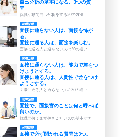
自己分析の基本になる、3つの質
問。
就職活動で自己分析をする30の方法
就職活動
面接に通らない人は、面接を怖が
る。
面接に通る人は、面接を楽しむ。
面接に通る人と通らない人の30の違い
就職活動
面接に通らない人は、能力で差をつ
けようとする。
面接に通る人は、人間性で差をつけ
ようとする。
面接に通る人と通らない人の30の違い
就職活動
面接で、面接官のことは何と呼べば
良いのか。
就職面接でまず押さえたい30の基本マナー
就職活動
面接で必ず聞かれる質問は3つ。