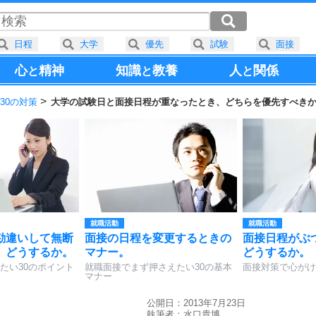
日程
大学
優先
試験
面接
心
精神
知識
教養
人
関係
と
と
と
30の対策
大学の試験日と面接日程が重なったとき、どちらを優先すべき
就職活動
就職活動
勘違いして無断
面接の日程を変更するときの
面接日程がぶ
、どうするか。
マナー。
どうするか。
たい30のポイント
就職面接でまず押さえたい30の基本
面接対策で心がけ
マナー
公開日：2013年7月23日
執筆者：
水口貴博