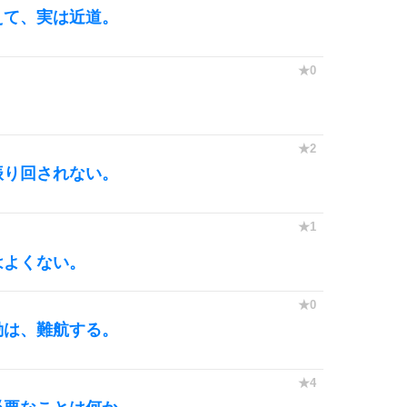
えて、実は近道。
振り回されない。
はよくない。
動は、難航する。