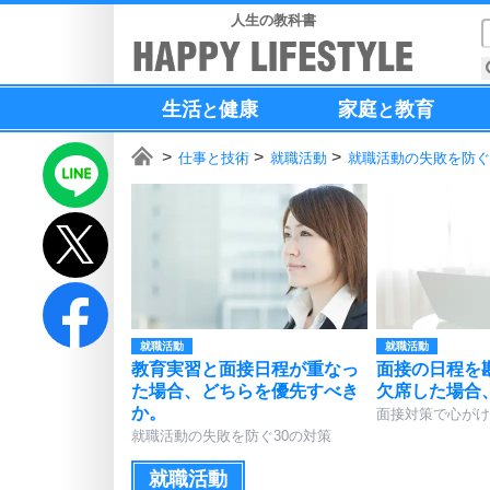
人生の教科書
生活
健康
家庭
教育
と
と
仕事と技術
就職活動
就職活動の失敗を防ぐ
就職活動
就職活動
教育実習と面接日程が重なっ
面接の日程を
た場合、どちらを優先すべき
欠席した場合
か。
面接対策で心がけ
就職活動の失敗を防ぐ30の対策
就職活動