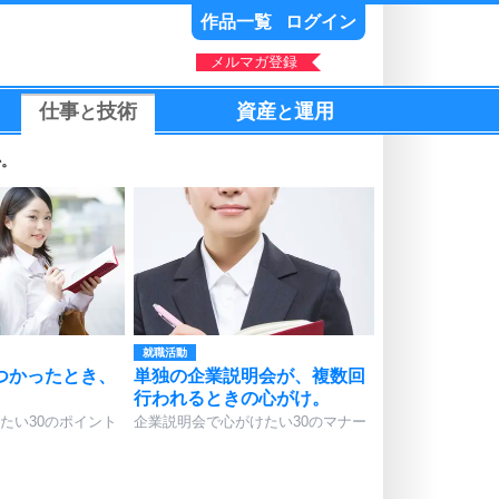
作品一覧
ログイン
メルマガ登録
仕事
技術
資産
運用
と
と
か。
就職活動
つかったとき、
単独の企業説明会が、複数回
行われるときの心がけ。
たい30のポイント
企業説明会で心がけたい30のマナー