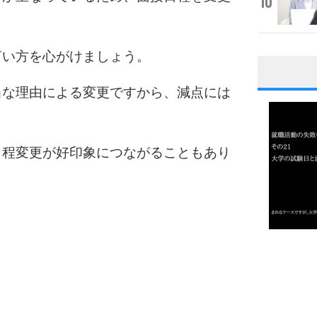
10
言い方を心がけましょう。
1
当な理由による変更ですから、減点には
日程変更が好印象につながることもあり
2
3
1.0倍
1.5倍
4
2.0倍
2.5倍