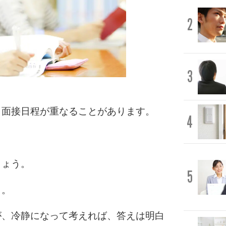
2
3
と面接日程が重なることがあります。
4
しょう。
5
う。
が、冷静になって考えれば、答えは明白