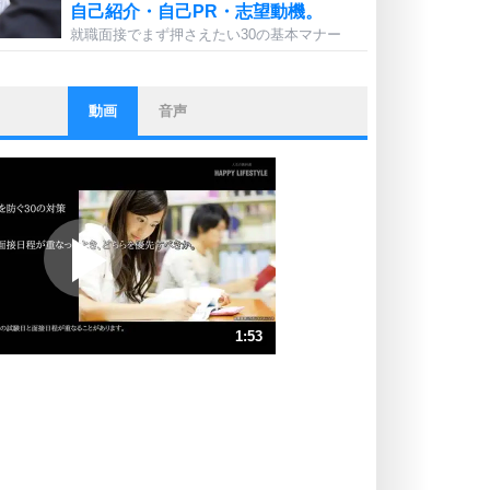
自己紹介・自己PR・志望動機。
就職面接でまず押さえたい30の基本マナー
動画
音声
ストレス対策
他人と比べない。
いっそのこと、他人を見ない。
いらいらしない人になる30の方法
プラス思考
ポジティブになれない原因は、行動
しないから。
ポジティブ思考になる30の方法
ストレス対策
1:53
人生、なんとかなるもの。
気楽に生きる30の方法
速 （444KB 1分53秒）
速 （296KB 1分15秒）
自分磨き
器の大きい人は、怒りを優しさで表
速 （222KB 56秒）
現する。
速 （178KB 45秒）
器の大きい人になる30の方法