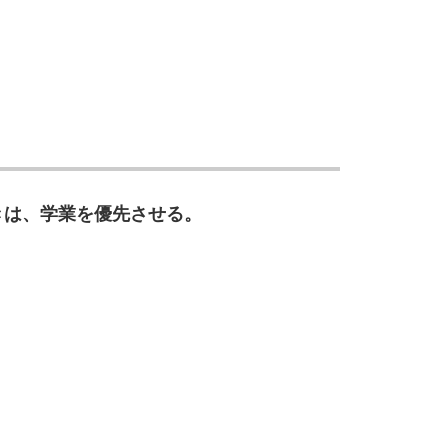
3.0倍
3.5倍
5
4.0倍
6
きは、学業を優先させる。
7
8
9