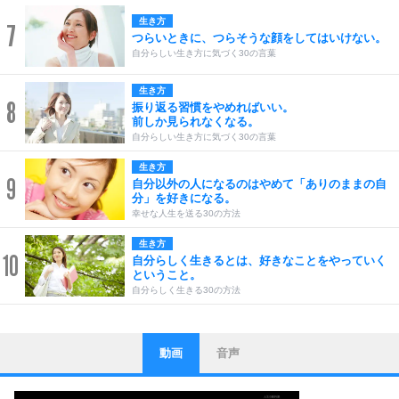
生き方
7
つらいときに、つらそうな顔をしてはいけない。
自分らしい生き方に気づく30の言葉
生き方
8
振り返る習慣をやめればいい。
前しか見られなくなる。
自分らしい生き方に気づく30の言葉
生き方
9
自分以外の人になるのはやめて「ありのままの自
分」を好きになる。
幸せな人生を送る30の方法
生き方
10
自分らしく生きるとは、好きなことをやっていく
ということ。
自分らしく生きる30の方法
動画
音声
ストレス対策
1
他人と比べない。
いっそのこと、他人を見ない。