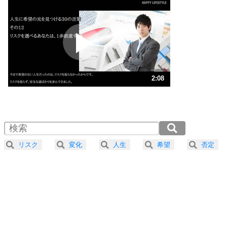
いらいらしない人になる30の方法
プラス思考
2
ポジティブになれない原因は、行動しないから。
ポジティブ思考になる30の方法
ストレス対策
3
人生、なんとかなるもの。
2:08
気楽に生きる30の方法
1.0倍速 （504KB 2分8秒）
1.5倍速 （336KB 1分25秒）
自分磨き
4
器の大きい人は、怒りを優しさで表現する。
2.0倍速 （252KB 1分4秒）
器の大きい人になる30の方法
2.5倍速 （202KB 51秒）
リスク
変化
人生
希望
否定
3.0倍速 （169KB 42秒）
プラス思考
5
ネガティブな人は、複雑に考える。
3.5倍速 （145KB 36秒）
ポジティブな人は、シンプルに考える。
4.0倍速 （127KB 32秒）
ポジティブ思考になる30の方法
ストレス対策
6
価値観を捨てると、いらいらも消える。
いらいらしない人になる30の方法