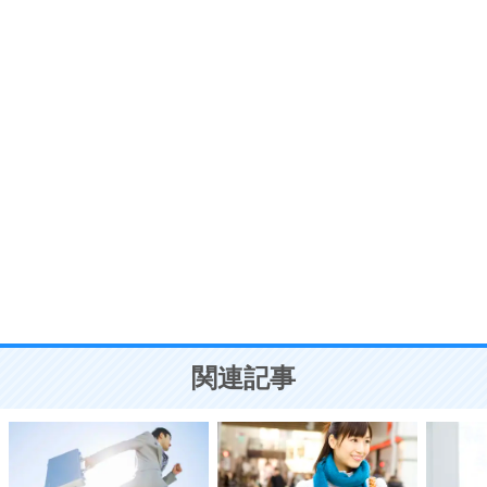
プラス思考
7
気持ちはなくていいから、とにかく癖にしてしま
う。
ポジティブ思考になる30の方法
自分磨き
8
いらない物は、徹底的に捨てる。
気品と美しさを身につける30の方法
勉強法
9
謙虚な人こそ、本当に強い人。
頭の使い方がうまくなる30の方法
恋愛学
10
人を好きになったら、まず相手を徹底的に信じる
ことが大切。
恋する人が知っておきたい30の大切なこと
関連記事