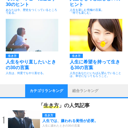
30のヒント
ヒント
あなたは今、歴史をつくっているところ
人生を楽しむ究極の言葉。
である。
「何でも楽しむ」
生き方
生き方
人生をやり直したいとき
人生に希望を持って生き
の30の言葉
る30の言葉
人生は、何度でもやり直せる。
人生があなたにいちばん望んでいること
は、幸せになってもらうこと。
カテゴリランキング
総合ランキング
「
生き方
」の人気記事
生き方
1
人生では、嫌われる覚悟が必要。
人生に疲れたときの30の言葉