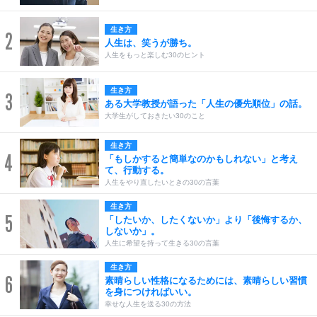
生き方
2
人生は、笑うが勝ち。
人生をもっと楽しむ30のヒント
生き方
3
ある大学教授が語った「人生の優先順位」の話。
大学生がしておきたい30のこと
生き方
4
「もしかすると簡単なのかもしれない」と考え
て、行動する。
人生をやり直したいときの30の言葉
生き方
5
「したいか、したくないか」より「後悔するか、
しないか」。
人生に希望を持って生きる30の言葉
生き方
6
素晴らしい性格になるためには、素晴らしい習慣
を身につければいい。
幸せな人生を送る30の方法