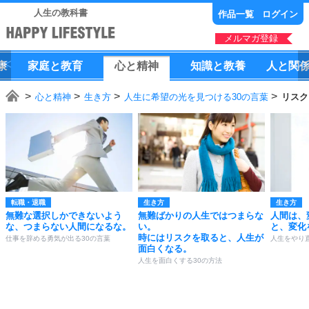
人生の教科書
作品一覧
ログイン
メルマガ登録
康
家庭
と
教育
心
と
精神
知識
と
教養
人
と
関
心と精神
生き方
人生に希望の光を見つける30の言葉
リスク
転職・退職
生き方
生き方
無難な選択しかできないよう
無難ばかりの人生ではつまらな
人間は、
な、つまらない人間になるな。
い。
と、変化
時にはリスクを取ると、人生が
仕事を辞める勇気が出る30の言葉
人生をやり
面白くなる。
人生を面白くする30の方法