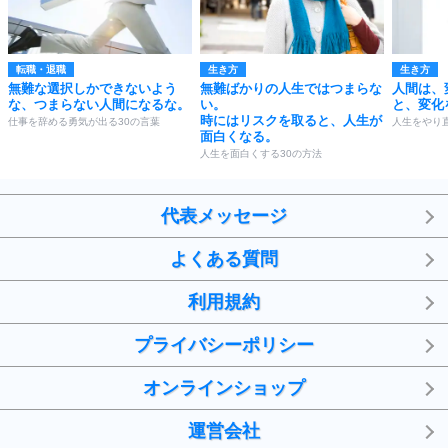
転職・退職
生き方
生き方
無難な選択しかできないよう
無難ばかりの人生ではつまらな
人間は、
な、つまらない人間になるな。
い。
と、変化
時にはリスクを取ると、人生が
仕事を辞める勇気が出る30の言葉
人生をやり
面白くなる。
人生を面白くする30の方法
代表メッセージ
よくある質問
利用規約
プライバシーポリシー
オンラインショップ
運営会社