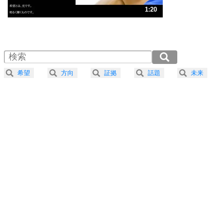
3
人生、なんとかなるもの。
1:20
気楽に生きる30の方法
1.0倍速 （316KB 1分20秒）
1.5倍速 （211KB 53秒）
自分磨き
4
器の大きい人は、怒りを優しさで表現する。
2.0倍速 （158KB 40秒）
器の大きい人になる30の方法
2.5倍速 （127KB 32秒）
希望
方向
証拠
話題
未来
3.0倍速 （106KB 26秒）
プラス思考
5
ネガティブな人は、複雑に考える。
3.5倍速 （91KB 23秒）
ポジティブな人は、シンプルに考える。
4.0倍速 （80KB 20秒）
ポジティブ思考になる30の方法
ストレス対策
6
価値観を捨てると、いらいらも消える。
いらいらしない人になる30の方法
プラス思考
7
気持ちはなくていいから、とにかく癖にしてしま
う。
ポジティブ思考になる30の方法
自分磨き
8
いらない物は、徹底的に捨てる。