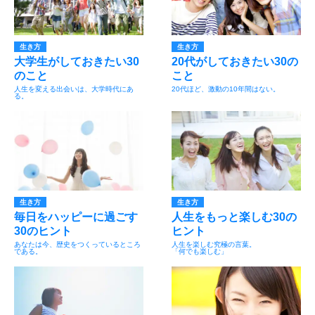
生き方
生き方
大学生がしておきたい30
20代がしておきたい30の
のこと
こと
人生を変える出会いは、大学時代にあ
20代ほど、激動の10年間はない。
る。
生き方
生き方
毎日をハッピーに過ごす
人生をもっと楽しむ30の
30のヒント
ヒント
あなたは今、歴史をつくっているところ
人生を楽しむ究極の言葉。
である。
「何でも楽しむ」