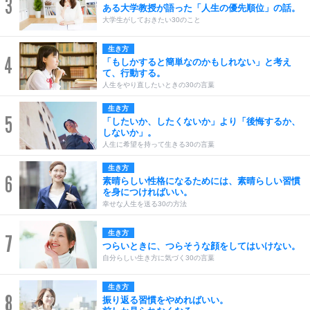
3
ある大学教授が語った「人生の優先順位」の話。
大学生がしておきたい30のこと
生き方
4
「もしかすると簡単なのかもしれない」と考え
て、行動する。
人生をやり直したいときの30の言葉
生き方
5
「したいか、したくないか」より「後悔するか、
しないか」。
人生に希望を持って生きる30の言葉
生き方
6
素晴らしい性格になるためには、素晴らしい習慣
を身につければいい。
幸せな人生を送る30の方法
生き方
7
つらいときに、つらそうな顔をしてはいけない。
自分らしい生き方に気づく30の言葉
生き方
8
振り返る習慣をやめればいい。