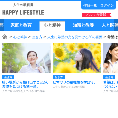
人生の教科書
作品一覧
ログイン
メルマガ登録
康
家庭
と
教育
心
と
精神
知識
と
教養
人
と
関
心と精神
生き方
人生に希望の光を見つける30の言葉
希望は
生き方
生き方
生き方
暗い場所から抜け出すことが、
ヒマワリの積極性を学ぼう。
希望は、
希望を見つける第一歩。
つけにい
人生を豊かにする30の習慣
人生に希望の光を見つける30の言葉
人生に希望