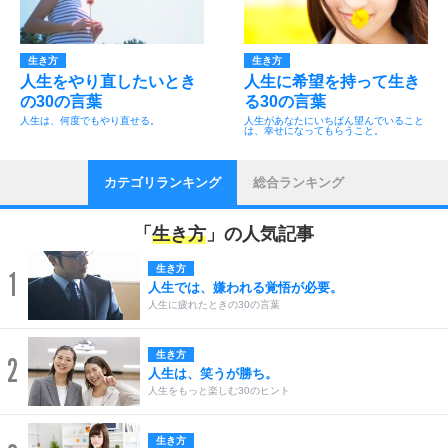
生き方
生き方
人生をやり直したいとき
人生に希望を持って生き
の30の言葉
る30の言葉
人生は、何度でもやり直せる。
人生があなたにいちばん望んでいること
は、幸せになってもらうこと。
カテゴリランキング
総合ランキング
「
生き方
」の人気記事
生き方
1
人生では、嫌われる覚悟が必要。
人生に疲れたときの30の言葉
生き方
2
人生は、笑うが勝ち。
人生をもっと楽しむ30のヒント
生き方