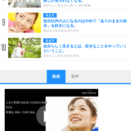
前しか見られなくなる。
自分らしい生き方に気づく30の言葉
生き方
9
自分以外の人になるのはやめて「ありのままの自
分」を好きになる。
幸せな人生を送る30の方法
生き方
10
自分らしく生きるとは、好きなことをやっていく
ということ。
自分らしく生きる30の方法
動画
音声
ストレス対策
1
他人と比べない。
いっそのこと、他人を見ない。
いらいらしない人になる30の方法
プラス思考
2
ポジティブになれない原因は、行動しないから。
ポジティブ思考になる30の方法
ストレス対策