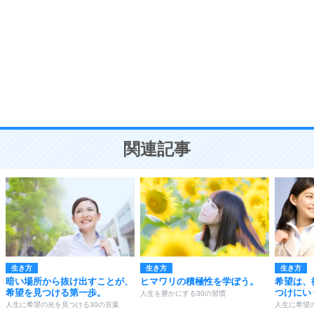
気品と美しさを身につける30の方法
勉強法
9
謙虚な人こそ、本当に強い人。
頭の使い方がうまくなる30の方法
恋愛学
10
人を好きになったら、まず相手を徹底的に信じる
ことが大切。
恋する人が知っておきたい30の大切なこと
関連記事
生き方
生き方
生き方
暗い場所から抜け出すことが、
ヒマワリの積極性を学ぼう。
希望は、
希望を見つける第一歩。
つけにい
人生を豊かにする30の習慣
人生に希望の光を見つける30の言葉
人生に希望