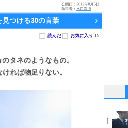
公開日：2012年8月5日
執筆者：
水口貴博
を見つける
30の言葉
カのタネのようなもの。
なければ物足りない。
1