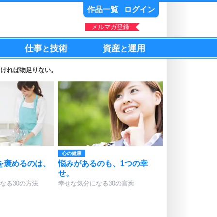
作品一覧
ログイン
メルマガ登録
仕事
技術
資産
運用
と
と
なければ物足りない。
心の健康
を褒めるのは、
悩みがあるのも、1つの幸
せ。
なる30の方法
幸せな気分になる30の言葉