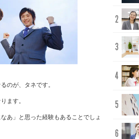
2
3
4
なるのが、タネです。
なります。
5
になあ」と思った経験もあることでしょ
6