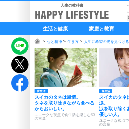
人生の教科書
生活
健康
家庭
教育
と
と
心と精神
生き方
人生に希望の光を見つける
食生活
食生活
スイカのタネは風情。
スイカのタネ
タネを取り除きながら食べる
涙。
からおいしい。
涙を取り除く
優しい人。
ユニークな視点で食生活を楽しむ30
の言葉
ユニークな視点で
の言葉