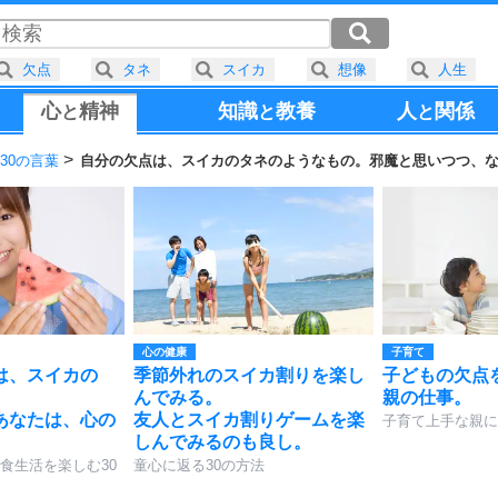
欠点
タネ
スイカ
想像
人生
心
精神
知識
教養
人
関係
と
と
と
30の言葉
自分の欠点は、スイカのタネのようなもの。邪魔と思いつつ、
心の健康
子育て
は、スイカの
季節外れのスイカ割りを楽し
子どもの欠点
んでみる。
親の仕事。
あなたは、心の
友人とスイカ割りゲームを楽
子育て上手な親に
しんでみるのも良し。
食生活を楽しむ30
童心に返る30の方法