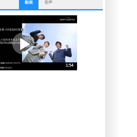
動画
音声
ストレス対策
他人と比べない。
いっそのこと、他人を見ない。
いらいらしない人になる30の方法
プラス思考
ポジティブになれない原因は、行動
しないから。
ポジティブ思考になる30の方法
ストレス対策
1:54
人生、なんとかなるもの。
気楽に生きる30の方法
速 （449KB 1分54秒）
速 （300KB 1分16秒）
自分磨き
器の大きい人は、怒りを優しさで表
速 （225KB 57秒）
現する。
速 （180KB 45秒）
器の大きい人になる30の方法
速 （150KB 38秒）
プラス思考
速 （129KB 32秒）
ネガティブな人は、複雑に考える。
速 （113KB 28秒）
ポジティブな人は、シンプルに考え
る。