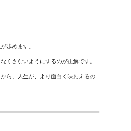
6
7
生が歩めます。
、なくさないようにするのが正解です。
8
るから、人生が、より面白く味わえるの
9
10