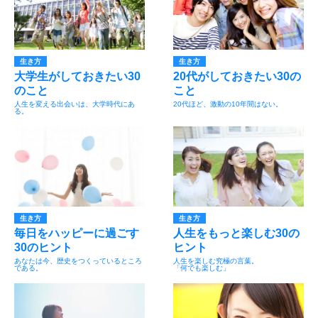
生き方
生き方
大学生がしておきたい30
20代がしておきたい30の
のこと
こと
人生を変える出会いは、大学時代にあ
20代ほど、激動の10年間はない。
る。
生き方
生き方
毎日をハッピーに過ごす
人生をもっと楽しむ30の
30のヒント
ヒント
あなたは今、歴史をつくっているところ
人生を楽しむ究極の言葉。
である。
「何でも楽しむ」