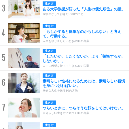
生き方
3
ある大学教授が語った「人生の優先順位」の話。
大学生がしておきたい30のこと
生き方
4
「もしかすると簡単なのかもしれない」と考え
て、行動する。
人生をやり直したいときの30の言葉
生き方
5
「したいか、したくないか」より「後悔するか、
しないか」。
人生に希望を持って生きる30の言葉
生き方
6
素晴らしい性格になるためには、素晴らしい習慣
を身につければいい。
幸せな人生を送る30の方法
生き方
7
つらいときに、つらそうな顔をしてはいけない。
自分らしい生き方に気づく30の言葉
生き方