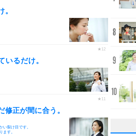
け。
8
9
ているだけ。
10
だ修正が間に合う。
かい裂け目です。
ります。
1