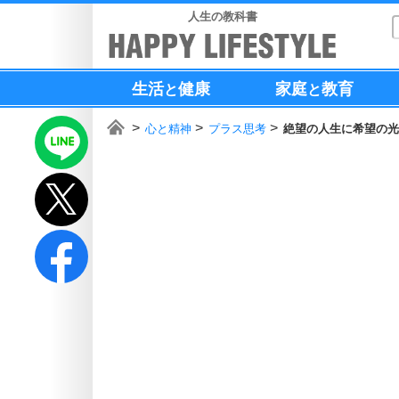
人生の教科書
生活
健康
家庭
教育
と
と
心と精神
プラス思考
絶望の人生に希望の光