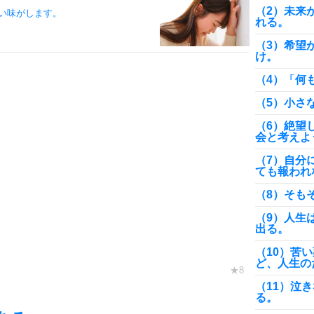
（2）未来
い味がします。
れる。
（3）希望
け。
（4）「何
（5）小さ
（6）絶望
会と考えよ
（7）自分
ても報われ
（8）そも
（9）人生
出る。
（10）苦
ど、人生の
（11）泣
る。