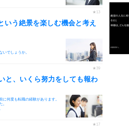
という絶景を楽しむ機会と考え
2
3
ないでしょうか。
1.0倍
1.5倍
4
2.0倍
いと、いくら努力をしても報わ
2.5倍
3.0倍
3.5倍
前に何度も転職の経験があります。
た。
5
4.0倍
。