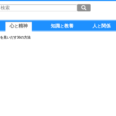
心
精神
知識
教養
人
関係
と
と
と
を見いだす30の方法