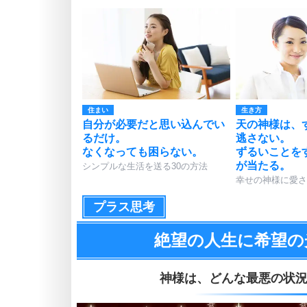
住まい
生き方
自分が必要だと思い込んでい
天の神様は、
るだけ。
逃さない。
なくなっても困らない。
ずるいことを
が当たる。
シンプルな生活を送る30の方法
幸せの神様に愛さ
プラス思考
絶望の人生に希望の
神様は、
どんな最悪の状