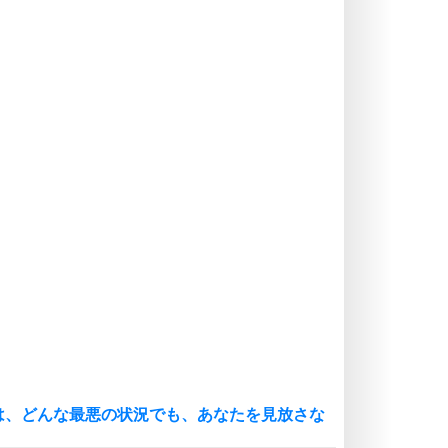
価値観を捨てると、いらいらも消え
る。
いらいらしない人になる30の方法
プラス思考
気持ちはなくていいから、とにかく
癖にしてしまう。
ポジティブ思考になる30の方法
自分磨き
いらない物は、徹底的に捨てる。
気品と美しさを身につける30の方法
勉強法
謙虚な人こそ、本当に強い人。
頭の使い方がうまくなる30の方法
恋愛学
人を好きになったら、まず相手を徹
底的に信じることが大切。
は、どんな最悪の状況でも、あなたを見放さな
恋する人が知っておきたい30の大切なこと