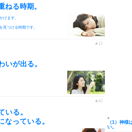
重ねる時期。
6
かけます。
を見つける時期です。
7
8
わいが出る。
9
ている。
10
×
になっている。
（1）神様
い。