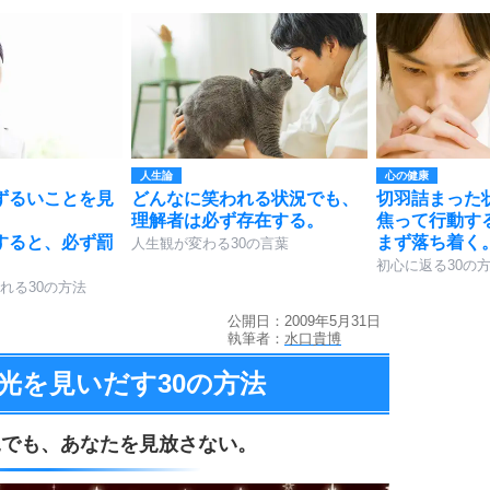
人生論
心の健康
ずるいことを見
どんなに笑われる状況でも、
切羽詰まった
理解者は必ず存在する。
焦って行動す
すると、必ず罰
まず落ち着く
人生観が変わる30の言葉
初心に返る30の
れる30の方法
公開日：2009年5月31日
執筆者：
水口貴博
光を見いだす
30の方法
況でも、
あなたを見放さない。