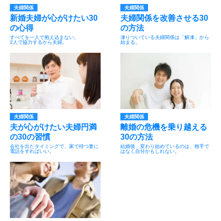
夫婦関係
夫婦関係
新婚夫婦が心がけたい30
夫婦関係を改善させる30
の心得
の方法
すべてを一人で抱え込まない。
凍りついている夫婦関係は「解凍」から
2人で協力するから夫婦。
始まる。
夫婦関係
夫婦関係
夫が心がけたい夫婦円満
離婚の危機を乗り越える
の30の習慣
30の方法
会社を出たタイミングで、家で待つ妻に
結婚後、変わり始めているのは、相手で
電話をすればいい。
はなく自分かもしれない。