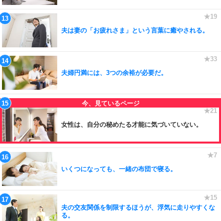
夫は妻の「お疲れさま」という言葉に癒やされる。
夫婦円満には、3つの余裕が必要だ。
女性は、自分の秘めたる才能に気づいていない。
いくつになっても、一緒の布団で寝る。
夫の交友関係を制限するほうが、浮気に走りやすくな
る。