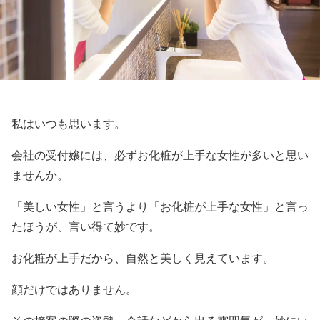
私はいつも思います。
会社の受付嬢には、必ずお化粧が上手な女性が多いと思い
ませんか。
「美しい女性」と言うより「お化粧が上手な女性」と言っ
たほうが、言い得て妙です。
お化粧が上手だから、自然と美しく見えています。
顔だけではありません。