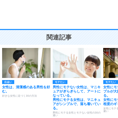
9
謙虚な人こそ、本当に強い人。
頭の使い方がうまくなる30の方法
恋愛学
10
人を好きになったら、まず相手を徹底的に信じる
ことが大切。
恋する人が知っておきたい30の大切なこと
関連記事
出会い
モテたい
モテたい
女性は、清潔感のある男性を好
男性にモテない女性は、マニキ
女性にモ
む。
ュアがぎらぎらして、アートに
ブルが大
なっている。
る。
好きな女性に近づく30の方法
男性にモテる女性は、マニキュ
女性にモ
アがシンプルで、落ち着いてい
程度のギ
る。
女性にモテ
違い
男性にモテる女性とモテない女性の30の
違い