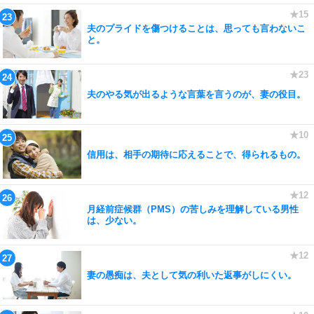
夫のプライドを傷つけることは、思っても言わないこ
と。
夫のやる気が出るような言葉を言うのが、妻の役目。
信用は、相手の期待に応えることで、得られるもの。
月経前症候群（PMS）の苦しみを理解している男性
は、少ない。
妻の愚痴は、夫として気の利いた返事がしにくい。