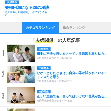
夫婦関係
夫婦円満になる30の秘訣
恋人関係と夫婦関係は、似て非なるも
の。
カテゴリランキング
総合ランキング
「
夫婦関係
」の人気記事
夫婦関係
1
相手に不快な思いをさせている原因を取り払う。
夫婦関係を改善させる30の方法
夫婦関係
2
むかっとしたときは、自分の器が試されているチ
ャンスだと思う。
夫婦関係を改善させる30の方法
夫婦関係
3
正しい主張でも、言ってはいけない言葉がある。
夫婦関係を改善させる30の方法