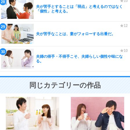
夫が苦手とすることは「弱点」と考えるのではなく
「個性」と考える。
夫が苦手なことは、妻がフォローする出番だ。
夫婦の得手・不得手こそ、夫婦らしい個性や味にな
る。
同じカテゴリーの作品