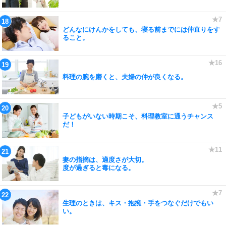
どんなにけんかをしても、寝る前までには仲直りをす
ること。
料理の腕を磨くと、夫婦の仲が良くなる。
子どもがいない時期こそ、料理教室に通うチャンス
だ！
妻の指摘は、適度さが大切。
度が過ぎると毒になる。
生理のときは、キス・抱擁・手をつなぐだけでもい
い。