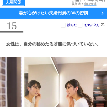
公開日：2010年3月14日
夫婦関係
執筆者：
水口貴博
妻が心がけたい夫婦円満の
30の習慣
15
女性は、
自分の秘めたる才能に気づいていない。