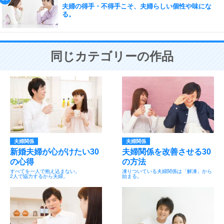
夫婦の得手・不得手こそ、夫婦らしい個性や味にな
る。
同じカテゴリーの作品
夫婦関係
夫婦関係
新婚夫婦が心がけたい30
夫婦関係を改善させる30
の心得
の方法
すべてを一人で抱え込まない。
凍りついている夫婦関係は「解凍」から
2人で協力するから夫婦。
始まる。