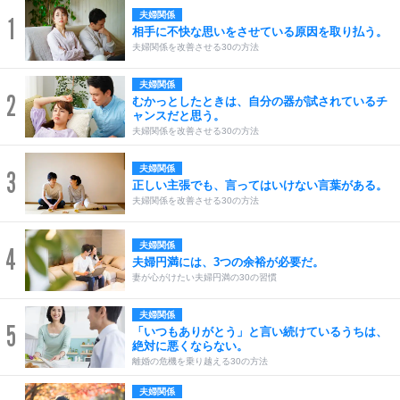
夫婦関係
1
相手に不快な思いをさせている原因を取り払う。
夫婦関係を改善させる30の方法
夫婦関係
2
むかっとしたときは、自分の器が試されているチ
ャンスだと思う。
夫婦関係を改善させる30の方法
夫婦関係
3
正しい主張でも、言ってはいけない言葉がある。
夫婦関係を改善させる30の方法
夫婦関係
4
夫婦円満には、3つの余裕が必要だ。
妻が心がけたい夫婦円満の30の習慣
夫婦関係
5
「いつもありがとう」と言い続けているうちは、
絶対に悪くならない。
離婚の危機を乗り越える30の方法
夫婦関係