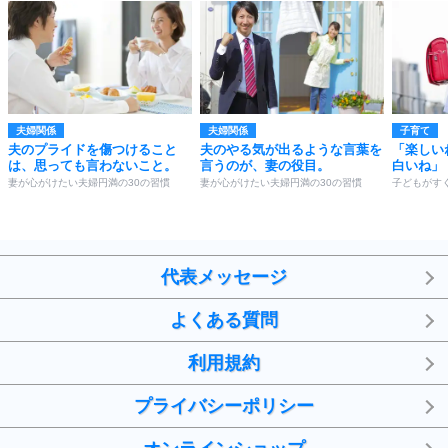
夫婦関係
夫婦関係
子育て
夫のプライドを傷つけること
夫のやる気が出るような言葉を
「楽しい
は、思っても言わないこと。
言うのが、妻の役目。
白いね」
妻が心がけたい夫婦円満の30の習慣
妻が心がけたい夫婦円満の30の習慣
子どもがす
代表メッセージ
よくある質問
利用規約
プライバシーポリシー