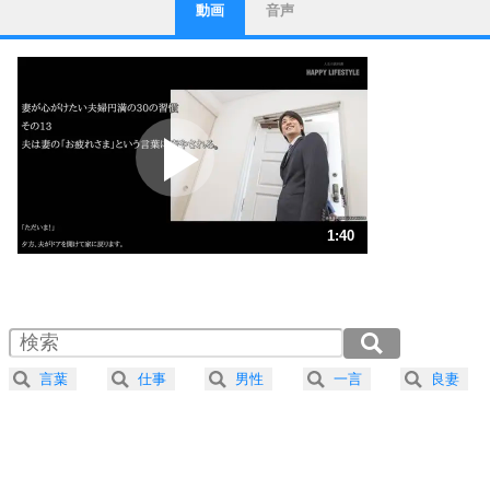
動画
音声
ストレス対策
1
他人と比べない。
いっそのこと、他人を見ない。
いらいらしない人になる30の方法
プラス思考
2
ポジティブになれない原因は、行動しないから。
ポジティブ思考になる30の方法
ストレス対策
3
人生、なんとかなるもの。
1:40
気楽に生きる30の方法
1.0倍速 （395KB 1分40秒）
1.5倍速 （264KB 1分7秒）
自分磨き
4
器の大きい人は、怒りを優しさで表現する。
2.0倍速 （198KB 50秒）
器の大きい人になる30の方法
2.5倍速 （159KB 40秒）
言葉
仕事
男性
一言
良妻
3.0倍速 （132KB 33秒）
プラス思考
5
ネガティブな人は、複雑に考える。
3.5倍速 （114KB 28秒）
ポジティブな人は、シンプルに考える。
4.0倍速 （99KB 25秒）
ポジティブ思考になる30の方法