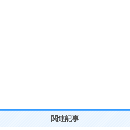
ストレス対策
6
価値観を捨てると、いらいらも消える。
いらいらしない人になる30の方法
プラス思考
7
気持ちはなくていいから、とにかく癖にしてしま
う。
ポジティブ思考になる30の方法
自分磨き
8
いらない物は、徹底的に捨てる。
気品と美しさを身につける30の方法
勉強法
9
謙虚な人こそ、本当に強い人。
頭の使い方がうまくなる30の方法
恋愛学
10
人を好きになったら、まず相手を徹底的に信じる
ことが大切。
恋する人が知っておきたい30の大切なこと
関連記事