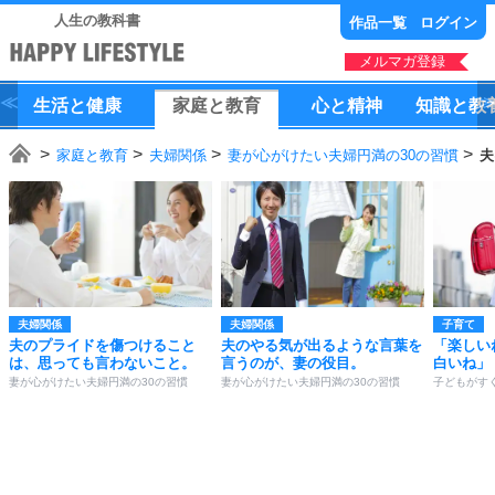
人生の教科書
作品一覧
ログイン
メルマガ登録
生活
と
健康
家庭
と
教育
心
と
精神
知識
と
教
家庭と教育
夫婦関係
妻が心がけたい夫婦円満の30の習慣
夫
夫婦関係
夫婦関係
子育て
夫のプライドを傷つけること
夫のやる気が出るような言葉を
「楽しい
は、思っても言わないこと。
言うのが、妻の役目。
白いね」
妻が心がけたい夫婦円満の30の習慣
妻が心がけたい夫婦円満の30の習慣
子どもがす