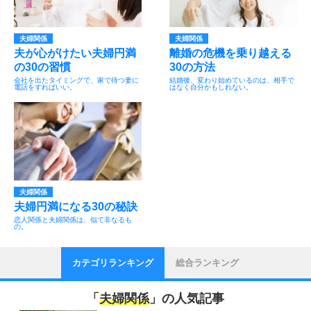
夫婦関係
夫婦関係
夫が心がけたい夫婦円満
離婚の危機を乗り越える
の30の習慣
30の方法
会社を出たタイミングで、家で待つ妻に
結婚後、変わり始めているのは、相手で
電話をすればいい。
はなく自分かもしれない。
夫婦関係
夫婦円満になる30の秘訣
恋人関係と夫婦関係は、似て非なるも
の。
カテゴリランキング
総合ランキング
「
夫婦関係
」の人気記事