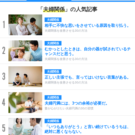
「
夫婦関係
」の人気記事
夫婦関係
1
相手に不快な思いをさせている原因を取り払う。
夫婦関係を改善させる30の方法
夫婦関係
2
むかっとしたときは、自分の器が試されているチ
ャンスだと思う。
夫婦関係を改善させる30の方法
夫婦関係
3
正しい主張でも、言ってはいけない言葉がある。
夫婦関係を改善させる30の方法
夫婦関係
4
夫婦円満には、3つの余裕が必要だ。
妻が心がけたい夫婦円満の30の習慣
夫婦関係
5
「いつもありがとう」と言い続けているうちは、
絶対に悪くならない。