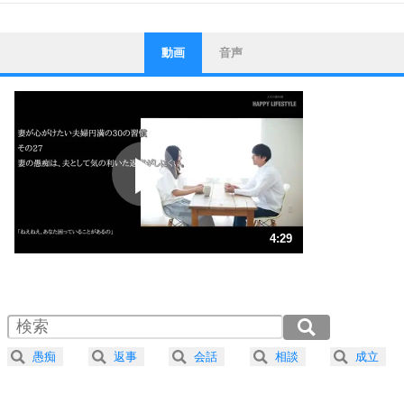
動画
音声
ストレス対策
1
他人と比べない。
いっそのこと、他人を見ない。
いらいらしない人になる30の方法
プラス思考
2
ポジティブになれない原因は、行動しないから。
ポジティブ思考になる30の方法
ストレス対策
3
人生、なんとかなるもの。
4:29
気楽に生きる30の方法
1.0倍速 （1.1MB 4分29秒）
1.5倍速 （703KB 2分59秒）
自分磨き
4
器の大きい人は、怒りを優しさで表現する。
2.0倍速 （528KB 2分14秒）
器の大きい人になる30の方法
2.5倍速 （422KB 1分47秒）
愚痴
返事
会話
相談
成立
3.0倍速 （352KB 1分29秒）
プラス思考
5
ネガティブな人は、複雑に考える。
3.5倍速 （302KB 1分17秒）
ポジティブな人は、シンプルに考える。