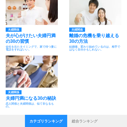
夫婦関係
夫婦関係
夫が心がけたい夫婦円満
離婚の危機を乗り越える
の30の習慣
30の方法
会社を出たタイミングで、家で待つ妻に
結婚後、変わり始めているのは、相手で
電話をすればいい。
はなく自分かもしれない。
夫婦関係
夫婦円満になる30の秘訣
恋人関係と夫婦関係は、似て非なるも
の。
カテゴリランキング
総合ランキング