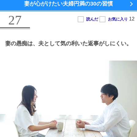
妻が心がけたい夫婦円満の
30の習慣
27
妻の愚痴は、
夫として気の利いた返事がしにくい。