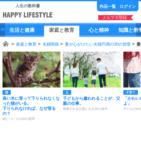
人生の教科書
作品一覧
ログイン
メルマガ登録
生活
と
健康
家庭
と
教育
心
と
精神
知識
と
教
家庭と教育
夫婦関係
妻が心がけたい夫婦円満の30の習慣
妻
猫
父
子育て
高い木に登って下りられなくな
子どもから嫌われることが、父
「かわい
った猫がいる。
親の仕事。
よ」
下りられなければ、なぜ登る
尊敬される父親になる30の条件
子どもの自
の？
猫についての30の質問