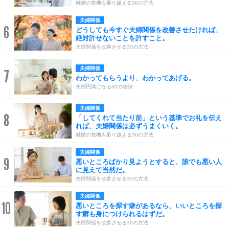
離婚の危機を乗り越える30の方法
夫婦関係
6
どうしても今すぐ夫婦関係を改善させたければ、
絶対許せないことを許すこと。
夫婦関係を改善させる30の方法
夫婦関係
7
わかってもらうより、わかってあげる。
夫婦円満になる30の秘訣
夫婦関係
8
「してくれて当たり前」という基準でお礼を伝え
れば、夫婦関係は必ずうまくいく。
離婚の危機を乗り越える30の方法
夫婦関係
9
悪いところばかり見ようとすると、誰でも悪い人
に見えて当然だ。
夫婦関係を改善させる30の方法
夫婦関係
10
悪いところを探す癖があるなら、いいところを探
す癖も身につけられるはずだ。
夫婦関係を改善させる30の方法