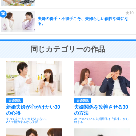
夫婦の得手・不得手こそ、夫婦らしい個性や味にな
る。
同じカテゴリーの作品
夫婦関係
夫婦関係
新婚夫婦が心がけたい30
夫婦関係を改善させる30
の心得
の方法
すべてを一人で抱え込まない。
凍りついている夫婦関係は「解凍」から
2人で協力するから夫婦。
始まる。