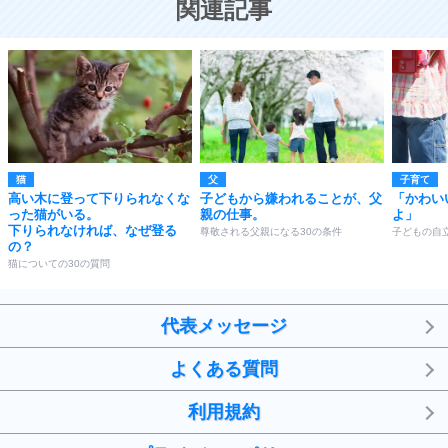
関連記事
猫
父
子育て
高い木に登って下りられなくな
子どもから嫌われることが、父
「かわい
った猫がいる。
親の仕事。
よ」
下りられなければ、なぜ登る
尊敬される父親になる30の条件
子どもの自
の？
猫についての30の質問
代表メッセージ
よくある質問
利用規約