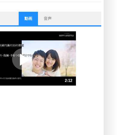
動画
音声
ストレス対策
他人と比べない。
いっそのこと、他人を見ない。
いらいらしない人になる30の方法
プラス思考
ポジティブになれない原因は、行動
しないから。
ポジティブ思考になる30の方法
ストレス対策
2:12
人生、なんとかなるもの。
気楽に生きる30の方法
速 （520KB 2分12秒）
速 （347KB 1分28秒）
自分磨き
器の大きい人は、怒りを優しさで表
速 （260KB 1分6秒）
現する。
速 （208KB 53秒）
器の大きい人になる30の方法
速 （174KB 44秒）
プラス思考
速 （149KB 37秒）