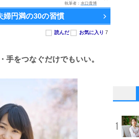
執筆者：
水口貴博
夫婦円満の
30の習慣
・手をつなぐだけでもいい。
1