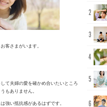
2
3
るお客さまがいます。
4
。
5
をして夫婦の愛を確かめ合いたいところ
ようもありません。
6
には強い抵抗感があるはずです。