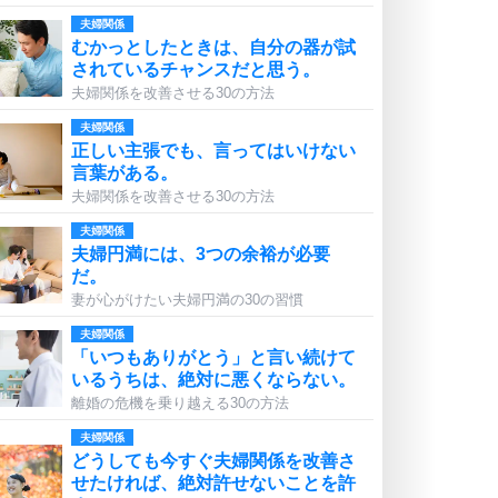
夫婦関係
むかっとしたときは、自分の器が試
されているチャンスだと思う。
夫婦関係を改善させる30の方法
夫婦関係
正しい主張でも、言ってはいけない
言葉がある。
夫婦関係を改善させる30の方法
夫婦関係
夫婦円満には、3つの余裕が必要
だ。
妻が心がけたい夫婦円満の30の習慣
夫婦関係
「いつもありがとう」と言い続けて
いるうちは、絶対に悪くならない。
離婚の危機を乗り越える30の方法
夫婦関係
どうしても今すぐ夫婦関係を改善さ
せたければ、絶対許せないことを許