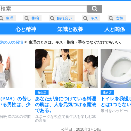
生理
抱擁
触れ合い
キス
女性
心
精神
知識
教養
人
関係
と
と
と
満の30の習慣
生理のときは、キス・抱擁・手をつなぐだけでもいい。
食生活
生き方
（PMS）の苦し
あなたが身につけている料理
トイレを我慢
いる男性は、少
の腕は、人を元気づける魔法
とは1つもな
である。
毎日をハッピーに
婦円満の30の習慣
ユニークな視点で食生活を楽しむ30
の言葉
公開日：2010年3月14日