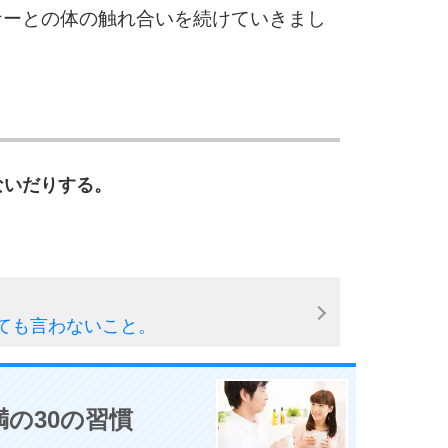
5
4.0倍
ナーとの体の触れ合いを続けていきまし
6
ないだりする。
7
8
ても言わないこと。
9
の30の習慣