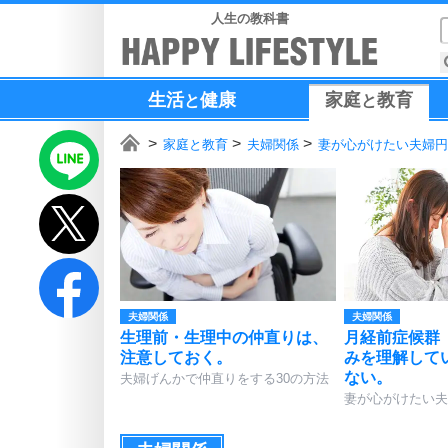
人生の教科書
生活
健康
家庭
教育
と
と
家庭と教育
夫婦関係
妻が心がけたい夫婦円
夫婦関係
夫婦関係
生理前・生理中の仲直りは、
月経前症候群
注意しておく。
みを理解して
ない。
夫婦げんかで仲直りをする30の方法
妻が心がけたい夫