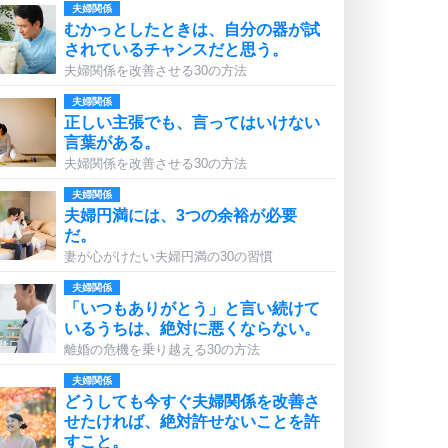
夫婦関係
むかっとしたときは、自分の器が試
されているチャンスだと思う。
夫婦関係を改善させる30の方法
夫婦関係
正しい主張でも、言ってはいけない
言葉がある。
夫婦関係を改善させる30の方法
夫婦関係
夫婦円満には、3つの余裕が必要
だ。
妻が心がけたい夫婦円満の30の習慣
夫婦関係
「いつもありがとう」と言い続けて
いるうちは、絶対に悪くならない。
離婚の危機を乗り越える30の方法
夫婦関係
どうしても今すぐ夫婦関係を改善さ
せたければ、絶対許せないことを許
すこと。