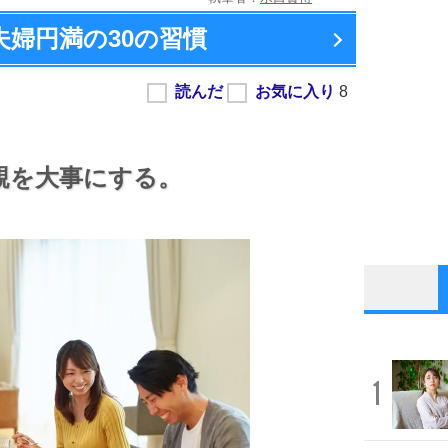
夫婦円満の
30の習慣
親を大事にする。
1