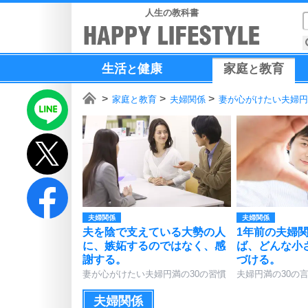
人生の教科書
生活
健康
家庭
教育
と
と
家庭と教育
夫婦関係
妻が心がけたい夫婦円
夫婦関係
夫婦関係
夫を陰で支えている大勢の人
1年前の夫婦
に、嫉妬するのではなく、感
ば、どんな小
謝する。
づける。
妻が心がけたい夫婦円満の30の習慣
夫婦円満の30の
夫婦関係