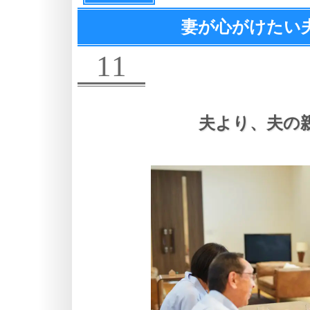
妻が心がけたい
11
夫より、
夫の