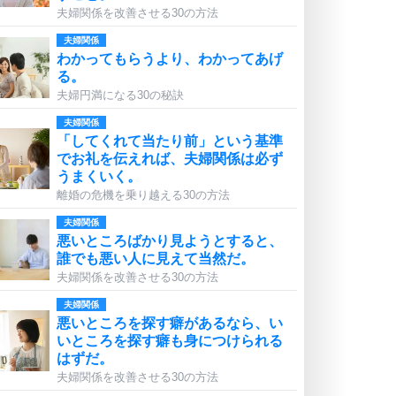
夫婦関係を改善させる30の方法
夫婦関係
わかってもらうより、わかってあげ
る。
夫婦円満になる30の秘訣
夫婦関係
「してくれて当たり前」という基準
でお礼を伝えれば、夫婦関係は必ず
うまくいく。
離婚の危機を乗り越える30の方法
夫婦関係
悪いところばかり見ようとすると、
誰でも悪い人に見えて当然だ。
夫婦関係を改善させる30の方法
夫婦関係
悪いところを探す癖があるなら、い
いところを探す癖も身につけられる
はずだ。
夫婦関係を改善させる30の方法