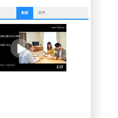
動画
音声
ストレス対策
他人と比べない。
いっそのこと、他人を見ない。
いらいらしない人になる30の方法
プラス思考
ポジティブになれない原因は、行動
しないから。
ポジティブ思考になる30の方法
ストレス対策
2:37
人生、なんとかなるもの。
気楽に生きる30の方法
速 （614KB 2分37秒）
速 （410KB 1分44秒）
自分磨き
器の大きい人は、怒りを優しさで表
速 （308KB 1分18秒）
現する。
速 （246KB 1分2秒）
器の大きい人になる30の方法
速 （205KB 52秒）
プラス思考
速 （176KB 44秒）
ネガティブな人は、複雑に考える。