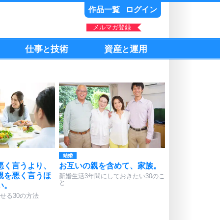
作品一覧
ログイン
メルマガ登録
仕事
技術
資産
運用
と
と
結婚
悪く言うより、
お互いの親を含めて、家族。
親を悪く言うほ
新婚生活3年間にしておきたい30のこ
と
い。
せる30の方法