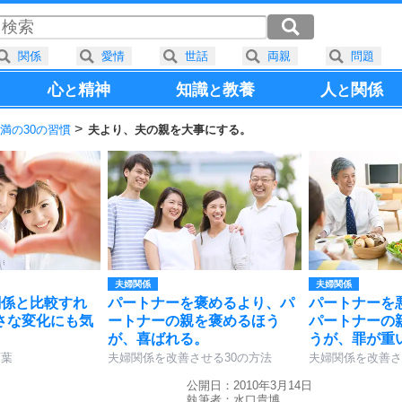
関係
愛情
世話
両親
問題
心
精神
知識
教養
人
関係
と
と
と
満の30の習慣
夫より、夫の親を大事にする。
夫婦関係
夫婦関係
関係と比較すれ
パートナーを褒めるより、パ
パートナーを
さな変化にも気
ートナーの親を褒めるほう
パートナーの
が、喜ばれる。
うが、罪が重
言葉
夫婦関係を改善させる30の方法
夫婦関係を改善さ
公開日：2010年3月14日
執筆者：
水口貴博