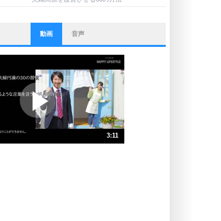
動画
音声
ストレス対策
他人と比べない。
いっそのこと、他人を見ない。
いらいらしない人になる30の方法
プラス思考
ポジティブになれない原因は、行動
しないから。
ポジティブ思考になる30の方法
ストレス対策
3:11
人生、なんとかなるもの。
気楽に生きる30の方法
速 （749KB 3分11秒）
速 （500KB 2分7秒）
自分磨き
器の大きい人は、怒りを優しさで表
速 （375KB 1分35秒）
現する。
速 （300KB 1分16秒）
器の大きい人になる30の方法
速 （250KB 1分3秒）
プラス思考
速 （215KB 54秒）