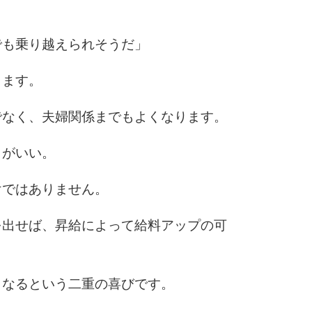
5
4.0倍
でも乗り越えられそうだ」
ります。
6
でなく、夫婦関係までもよくなります。
7
うがいい。
けではありません。
8
を出せば、昇給によって給料アップの可
9
くなるという二重の喜びです。