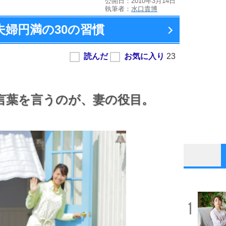
公開日：2010年3月14日
執筆者：
水口貴博
夫婦円満の
30の習慣
言葉を言うのが、
妻の役目。
1