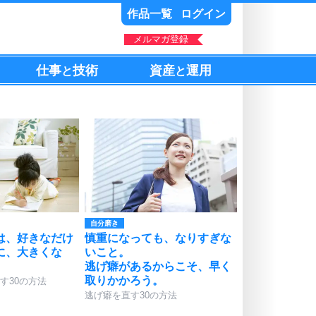
作品一覧
ログイン
メルマガ登録
仕事
技術
資産
運用
と
と
自分磨き
は、好きなだけ
慎重になっても、なりすぎな
に、大きくな
いこと。
逃げ癖があるからこそ、早く
取りかかろう。
す30の方法
逃げ癖を直す30の方法