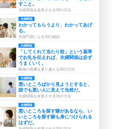
すこと。
夫婦関係を改善させる30の方法
夫婦関係
わかってもらうより、わかってあげ
る。
夫婦円満になる30の秘訣
夫婦関係
「してくれて当たり前」という基準
でお礼を伝えれば、夫婦関係は必ず
うまくいく。
離婚の危機を乗り越える30の方法
夫婦関係
悪いところばかり見ようとすると、
誰でも悪い人に見えて当然だ。
夫婦関係を改善させる30の方法
夫婦関係
悪いところを探す癖があるなら、い
いところを探す癖も身につけられる
はずだ。
夫婦関係を改善させる30の方法