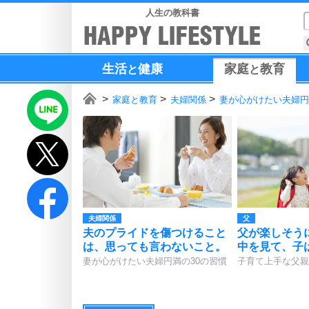
人生の教科書
生活
健康
家庭
教育
と
と
家庭と教育
夫婦関係
妻が心がけたい夫婦円
夫婦関係
父
夫のプライドを傷つけること
父が楽しそう
は、思っても言わないこと。
中を見て、子
妻が心がけたい夫婦円満の30の習慣
子育て上手な父親