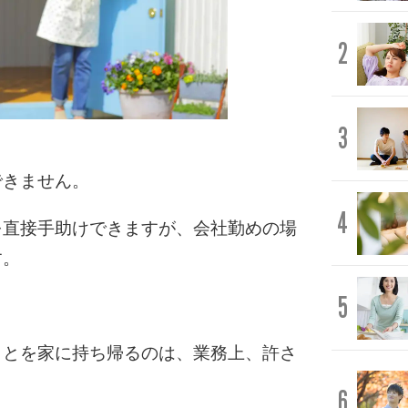
2
3
できません。
4
を直接手助けできますが、会社勤めの場
す。
5
ことを家に持ち帰るのは、業務上、許さ
6