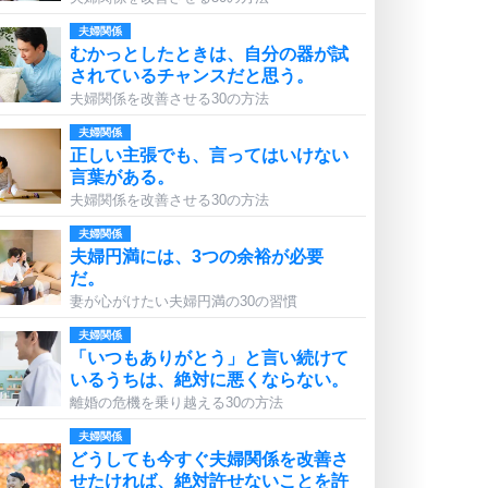
夫婦関係
むかっとしたときは、自分の器が試
されているチャンスだと思う。
夫婦関係を改善させる30の方法
夫婦関係
正しい主張でも、言ってはいけない
言葉がある。
夫婦関係を改善させる30の方法
夫婦関係
夫婦円満には、3つの余裕が必要
だ。
妻が心がけたい夫婦円満の30の習慣
夫婦関係
「いつもありがとう」と言い続けて
いるうちは、絶対に悪くならない。
離婚の危機を乗り越える30の方法
夫婦関係
どうしても今すぐ夫婦関係を改善さ
せたければ、絶対許せないことを許