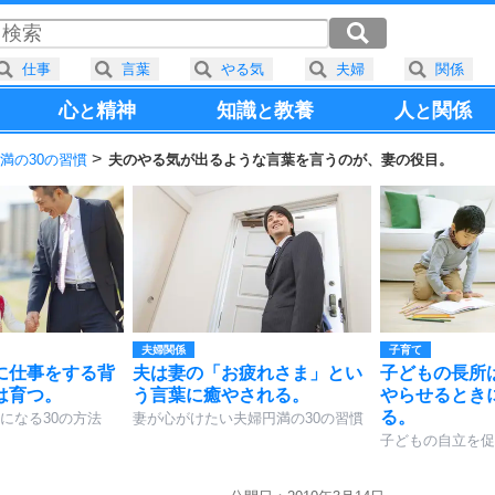
仕事
言葉
やる気
夫婦
関係
心
精神
知識
教養
人
関係
と
と
と
満の30の習慣
夫のやる気が出るような言葉を言うのが、妻の役目。
夫婦関係
子育て
に仕事をする背
夫は妻の「お疲れさま」とい
子どもの長所
は育つ。
う言葉に癒やされる。
やらせるとき
る。
になる30の方法
妻が心がけたい夫婦円満の30の習慣
子どもの自立を促