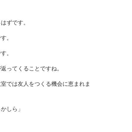
3.5倍
5
4.0倍
るはずです。
です。
6
です。
7
が返ってくることですね。
教室では友人をつくる機会に恵まれま
8
るかしら」
9