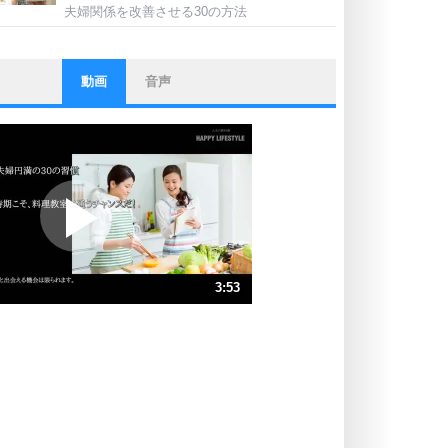
夫婦関係を改善させる30の方法
動画
音声
ストレス対策
他人と比べない。
いっそのこと、他人を見ない。
いらいらしない人になる30の方法
プラス思考
ポジティブになれない原因は、行動
しないから。
ポジティブ思考になる30の方法
ストレス対策
3:53
人生、なんとかなるもの。
気楽に生きる30の方法
速 （913KB 3分53秒）
速 （609KB 2分35秒）
自分磨き
器の大きい人は、怒りを優しさで表
速 （457KB 1分56秒）
現する。
速 （366KB 1分33秒）
器の大きい人になる30の方法
速 （305KB 1分17秒）