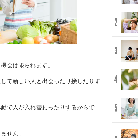
2
3
る機会は限られます。
4
通して新しい人と出会ったり接したりす
5
異動で人が入れ替わったりするからで
きません。