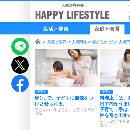
人生の教科書
生活
健康
家庭
教育
と
と
家庭と教育
夫婦関係
妻が心がけたい夫婦円
子育て
子育て
卵1つで、子どもに自信をつ
料理上手は、
けさせられる。
出すのがうま
子育て上手は
子どもの「生きる力」を育てる30の
方法
性を引き出す
子どもの「生きる
方法