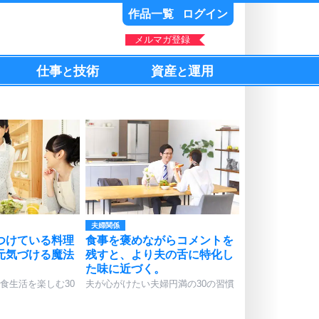
作品一覧
ログイン
メルマガ登録
仕事
技術
資産
運用
と
と
夫婦関係
つけている料理
食事を褒めながらコメントを
元気づける魔法
残すと、より夫の舌に特化し
た味に近づく。
食生活を楽しむ30
夫が心がけたい夫婦円満の30の習慣