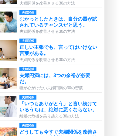
夫婦関係を改善させる30の方法
夫婦関係
むかっとしたときは、自分の器が試
されているチャンスだと思う。
夫婦関係を改善させる30の方法
夫婦関係
正しい主張でも、言ってはいけない
言葉がある。
夫婦関係を改善させる30の方法
夫婦関係
夫婦円満には、3つの余裕が必要
だ。
妻が心がけたい夫婦円満の30の習慣
夫婦関係
「いつもありがとう」と言い続けて
いるうちは、絶対に悪くならない。
離婚の危機を乗り越える30の方法
夫婦関係
どうしても今すぐ夫婦関係を改善さ