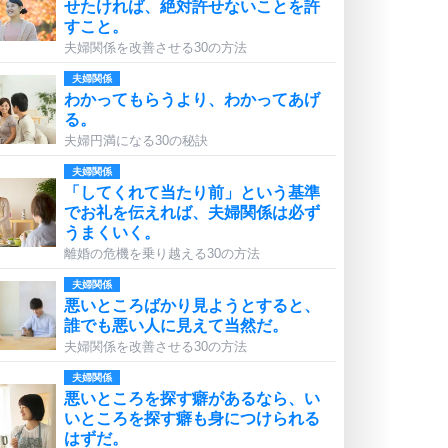
せたければ、絶対許せないことを許
すこと。
夫婦関係を改善させる30の方法
夫婦関係
わかってもらうより、わかってあげ
る。
夫婦円満になる30の秘訣
夫婦関係
「してくれて当たり前」という基準
でお礼を伝えれば、夫婦関係は必ず
うまくいく。
離婚の危機を乗り越える30の方法
夫婦関係
悪いところばかり見ようとすると、
誰でも悪い人に見えて当然だ。
夫婦関係を改善させる30の方法
夫婦関係
悪いところを探す癖があるなら、い
いところを探す癖も身につけられる
はずだ。