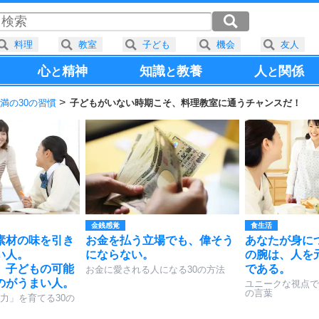
料理
教室
子ども
機会
友人
心
精神
知識
教養
人
関係
と
と
と
満の30の習慣
子どもがいない時期こそ、料理教室に通うチャンスだ！
金銭感覚
食生活
素材の味を引き
お金を払う立場でも、偉そう
あなたが身に
い人。
にならない。
の腕は、人を
、子どもの可能
である。
お金に愛される人になる30の方法
のがうまい人。
ユニークな視点で
の言葉
力」を育てる30の