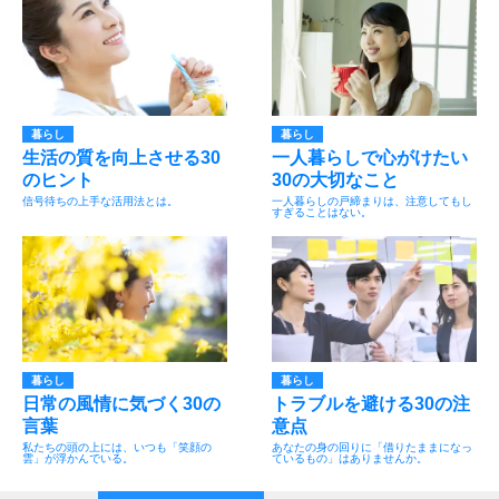
暮らし
暮らし
生活の質を向上させる30
一人暮らしで心がけたい
のヒント
30の大切なこと
信号待ちの上手な活用法とは。
一人暮らしの戸締まりは、注意してもし
すぎることはない。
暮らし
暮らし
日常の風情に気づく30の
トラブルを避ける30の注
言葉
意点
私たちの頭の上には、いつも「笑顔の
あなたの身の回りに「借りたままになっ
雲」が浮かんでいる。
ているもの」はありませんか。