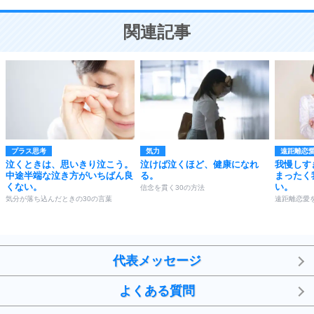
10
ことが大切。
恋する人が知っておきたい30の大切なこと
関連記事
プラス思考
気力
遠距離恋
泣くときは、思いきり泣こう。
泣けば泣くほど、健康になれ
我慢しす
中途半端な泣き方がいちばん良
る。
まったく
くない。
い。
信念を貫く30の方法
気分が落ち込んだときの30の言葉
遠距離恋愛
代表メッセージ
よくある質問