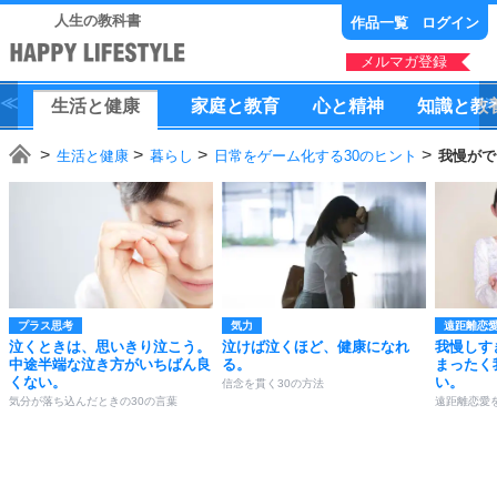
人生の教科書
作品一覧
ログイン
メルマガ登録
生活
と
健康
家庭
と
教育
心
と
精神
知識
と
教
生活と健康
暮らし
日常をゲーム化する30のヒント
我慢がで
プラス思考
気力
遠距離恋
泣くときは、思いきり泣こう。
泣けば泣くほど、健康になれ
我慢しす
中途半端な泣き方がいちばん良
る。
まったく
くない。
い。
信念を貫く30の方法
気分が落ち込んだときの30の言葉
遠距離恋愛