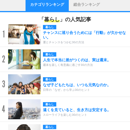
カテゴリランキング
総合ランキング
「
暮らし
」の人気記事
暮らし
1
チャンスに巡り合うためには「行動」が欠かせな
い。
運とチャンスをつかむ30の方法
暮らし
2
人生で本当に差がつくのは、実は週末。
週末を楽しく有意義に過ごす30の方法
暮らし
3
なぜ子どもたちは、いつも元気なのか。
日常の「なぜ」から学ぶ30のヒント
暮らし
4
遠くを見ていると、生き方は安定する。
スローライフを楽しむ30のヒント
暮らし