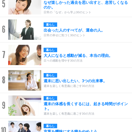
5
なぜ楽しかった過去を思い出すと、息苦しくなる
のか。
日常の「なぜ」から学ぶ30のヒント
暮らし
6
出会った人のすべてが、運命の人。
日常の幸せに気づく30のヒント
暮らし
7
大人になると感動が減る、本当の理由。
日々の感動を増やす30の方法
暮らし
8
週末に思い出したい、3つの出来事。
週末を楽しく有意義に過ごす30の方法
暮らし
9
週末の体感を長くするには、起きる時間がポイン
ト。
週末を楽しく有意義に過ごす30の方法
暮らし
10
言葉を曖昧にする癖をやめよう。