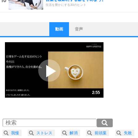
生活を豊かにする30のヒント
動画
音声
ストレス対策
1
他人と比べない。
いっそのこと、他人を見ない。
いらいらしない人になる30の方法
プラス思考
2
ポジティブになれない原因は、行動しないから。
ポジティブ思考になる30の方法
ストレス対策
3
人生、なんとかなるもの。
2:55
気楽に生きる30の方法
1.0倍速 （687KB 2分55秒）
1.5倍速 （459KB 1分57秒）
自分磨き
4
器の大きい人は、怒りを優しさで表現する。
2.0倍速 （344KB 1分27秒）
器の大きい人になる30の方法
2.5倍速 （276KB 1分10秒）
我慢
ストレス
解消
前頭葉
失敗
3.0倍速 （230KB 58秒）
プラス思考