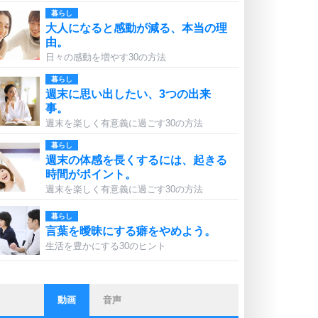
暮らし
大人になると感動が減る、本当の理
由。
日々の感動を増やす30の方法
暮らし
週末に思い出したい、3つの出来
事。
週末を楽しく有意義に過ごす30の方法
暮らし
週末の体感を長くするには、起きる
時間がポイント。
週末を楽しく有意義に過ごす30の方法
暮らし
言葉を曖昧にする癖をやめよう。
生活を豊かにする30のヒント
動画
音声
ストレス対策
他人と比べない。