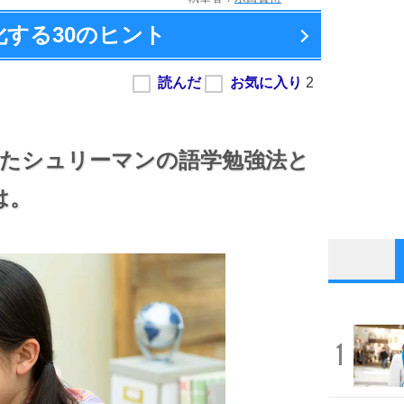
化する
30のヒント
したシュリーマンの語学勉強法と
は。
1