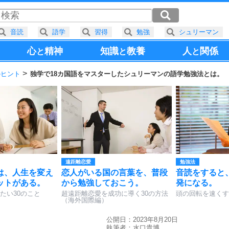
音読
語学
習得
勉強
シュリーマン
心
精神
知識
教養
人
関係
と
と
と
のヒント
独学で18カ国語をマスターしたシュリーマンの語学勉強法とは。
遠距離恋愛
勉強法
は、人生を変え
恋人がいる国の言葉を、普段
音読をすると
ットがある。
から勉強しておこう。
発になる。
たい30のこと
超遠距離恋愛を成功に導く30の方法
頭の回転を速くす
（海外国際編）
公開日：2023年8月20日
執筆者：
水口貴博