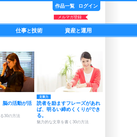
作品一覧
ログイン
メルマガ登録
仕事
技術
資産
運用
と
と
文章力
、脳の活動が活
読者を励ますフレーズがあれ
ば、明るい締めくくりができ
る。
る30の方法
魅力的な文章を書く30の方法