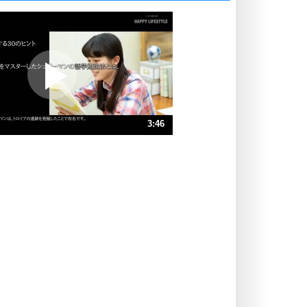
いっそのこと、他人を見ない。
いらいらしない人になる30の方法
プラス思考
ポジティブになれない原因は、行動
しないから。
ポジティブ思考になる30の方法
ストレス対策
3:46
人生、なんとかなるもの。
気楽に生きる30の方法
速 （887KB 3分46秒）
速 （592KB 2分31秒）
自分磨き
器の大きい人は、怒りを優しさで表
速 （444KB 1分53秒）
現する。
速 （355KB 1分30秒）
器の大きい人になる30の方法
速 （296KB 1分15秒）
プラス思考
速 （254KB 1分4秒）
ネガティブな人は、複雑に考える。
速 （222KB 56秒）
ポジティブな人は、シンプルに考え
る。
ポジティブ思考になる30の方法