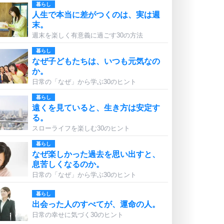
暮らし
人生で本当に差がつくのは、実は週
末。
週末を楽しく有意義に過ごす30の方法
暮らし
なぜ子どもたちは、いつも元気なの
か。
日常の「なぜ」から学ぶ30のヒント
暮らし
遠くを見ていると、生き方は安定す
る。
スローライフを楽しむ30のヒント
暮らし
なぜ楽しかった過去を思い出すと、
息苦しくなるのか。
日常の「なぜ」から学ぶ30のヒント
暮らし
出会った人のすべてが、運命の人。
日常の幸せに気づく30のヒント