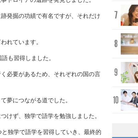
7
遺跡発掘の功績で有名ですが、それだけ
8
言われています。
国語も習得しました。
9
行く必要があるため、それぞれの国の言
10
って夢につながる道でした。
はつけず、独学で語学を勉強しました。
つと独学で語学を習得していき、最終的