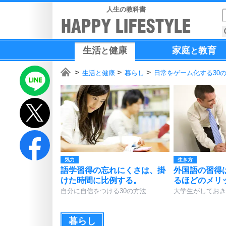
人生の教科書
生活
健康
家庭
教育
と
と
生活と健康
暮らし
日常をゲーム化する30
気力
生き方
語学習得の忘れにくさは、掛
外国語の習得
けた時間に比例する。
るほどのメリ
自分に自信をつける30の方法
大学生がしておき
暮らし