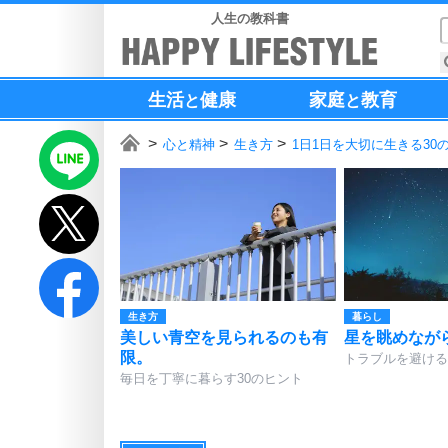
人生の教科書
生活
健康
家庭
教育
と
と
心と精神
生き方
1日1日を大切に生きる30
生き方
暮らし
美しい青空を見られるのも有
星を眺めなが
限。
トラブルを避ける
毎日を丁寧に暮らす30のヒント