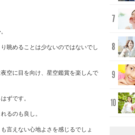
7
か。
8
くり眺めることは少ないのではないでし
9
は夜空に目を向け、星空鑑賞を楽しんで
るはずです。
10
されるのも良し。
とも言えない心地よさを感じるでしょ