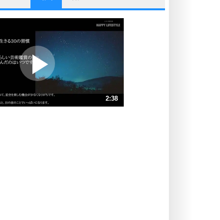
他人と比べない。
いっそのこと、他人を見ない。
いらいらしない人になる30の方法
プラス思考
ポジティブになれない原因は、行動
しないから。
ポジティブ思考になる30の方法
ストレス対策
2:38
人生、なんとかなるもの。
気楽に生きる30の方法
速 （620KB 2分38秒）
速 （414KB 1分45秒）
自分磨き
器の大きい人は、怒りを優しさで表
速 （311KB 1分19秒）
現する。
速 （249KB 1分3秒）
器の大きい人になる30の方法
速 （207KB 52秒）
プラス思考
速 （178KB 45秒）
ネガティブな人は、複雑に考える。
速 （156KB 39秒）
ポジティブな人は、シンプルに考え
る。
ポジティブ思考になる30の方法