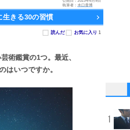
公開日：2023年6月9日
執筆者：
水口貴博
に生きる
30の習慣
芸術鑑賞の1つ。
最近、
のはいつですか。
1