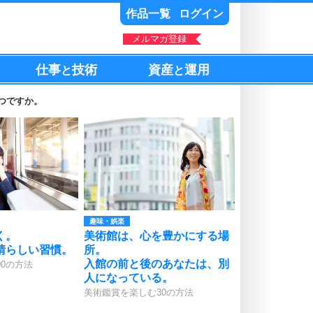
作品一覧
ログイン
メルマガ登録
仕事
技術
資産
運用
と
と
つですか。
趣味・娯楽
く。
美術館は、心を豊かにする場
晴らしい習慣。
所。
入館の前と後のあなたは、別
00の方法
人になっている。
美術鑑賞を楽しむ30の方法