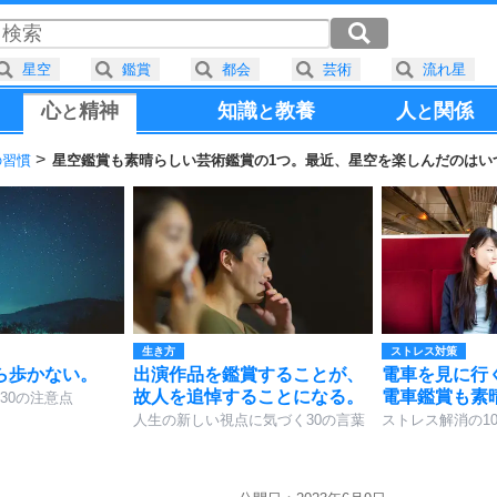
星空
鑑賞
都会
芸術
流れ星
心
精神
知識
教養
人
関係
と
と
と
の習慣
星空鑑賞も素晴らしい芸術鑑賞の1つ。最近、星空を楽しんだのはい
生き方
ストレス対策
ら歩かない。
出演作品を鑑賞することが、
電車を見に行
故人を追悼することになる。
電車鑑賞も素
30の注意点
人生の新しい視点に気づく30の言葉
ストレス解消の1