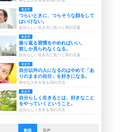
幸せな人生を送る30の方法
生き方
つらいときに、つらそうな顔をして
はいけない。
自分らしい生き方に気づく30の言葉
生き方
振り返る習慣をやめればいい。
前しか見られなくなる。
自分らしい生き方に気づく30の言葉
生き方
自分以外の人になるのはやめて「あ
りのままの自分」を好きになる。
幸せな人生を送る30の方法
生き方
自分らしく生きるとは、好きなこと
をやっていくということ。
自分らしく生きる30の方法
動画
音声
ストレス対策