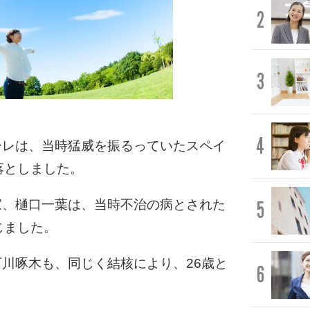
2
3
4
ーレは、当時猛威を振るっていたスペイ
落としました。
家、樋口一葉は、当時不治の病とされた
5
じました。
川啄木も、同じく結核により、26歳と
6