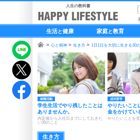
人生の教科書
生活
健康
家庭
教育
と
と
心と精神
生き方
1日1日を大切に生きる30
就職活動
成功哲学
学生生活でやり残したことは
やりたいこと
ありませんか。
金をかけてい
内定後から入社日までにしておきた
やりたいことを見
い30のこと
生き方