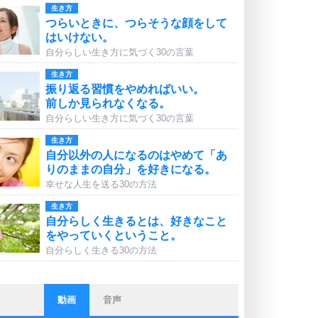
生き方
つらいときに、つらそうな顔をして
はいけない。
自分らしい生き方に気づく30の言葉
生き方
振り返る習慣をやめればいい。
前しか見られなくなる。
自分らしい生き方に気づく30の言葉
生き方
自分以外の人になるのはやめて「あ
りのままの自分」を好きになる。
幸せな人生を送る30の方法
生き方
自分らしく生きるとは、好きなこと
をやっていくということ。
自分らしく生きる30の方法
動画
音声
ストレス対策
他人と比べない。