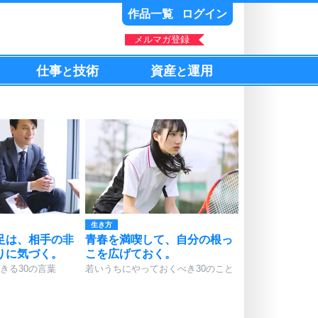
作品一覧
ログイン
メルマガ登録
仕事
技術
資産
運用
と
と
生き方
足は、相手の非
青春を満喫して、自分の根っ
りに気づく。
こを広げておく。
きる30の言葉
若いうちにやっておくべき30のこと