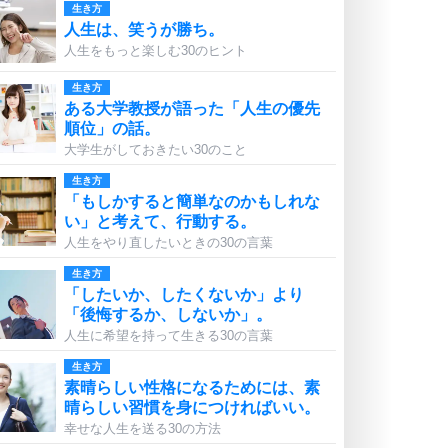
生き方
人生は、笑うが勝ち。
人生をもっと楽しむ30のヒント
生き方
ある大学教授が語った「人生の優先
順位」の話。
大学生がしておきたい30のこと
生き方
「もしかすると簡単なのかもしれな
い」と考えて、行動する。
人生をやり直したいときの30の言葉
生き方
「したいか、したくないか」より
「後悔するか、しないか」。
人生に希望を持って生きる30の言葉
生き方
素晴らしい性格になるためには、素
晴らしい習慣を身につければいい。
幸せな人生を送る30の方法