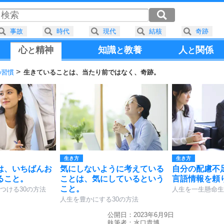
事故
時代
現代
結核
奇跡
心
精神
知識
教養
人
関係
と
と
と
の習慣
生きていることは、当たり前ではなく、奇跡。
生き方
生き方
は、いちばんお
気にしないように考えている
自分の配慮不
ること。
ことは、気にしているという
言語情報を頼
こと。
つける30の方法
人生を一生懸命生
人生を豊かにする30の方法
公開日：2023年6月9日
執筆者：
水口貴博