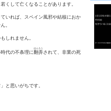
1
、若くして亡くなることがあります。
っていれば、スペイン風邪や結核におか
2
せん。
かもしれません。
3
ほんろう
い時代の不条理に
翻弄
されて、非業の死
1.0倍
1.5倍
4
2.0倍
2.5倍
3.0倍
前」と思いがちです。
3.5倍
5
4.0倍