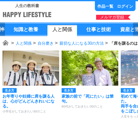
人生の教科書
作品一覧
ログイン
メルマガ登録
神
知識
と
教養
人
と
関係
仕事
と
技術
資産
と
人と関係
自分磨き
親切な人になる30の方法
「席を譲るのは
生き方
生き方
生き方
お年寄りや妊婦に席を譲る人
家族の前で「死にたい」は禁
初めて海
は、心がどんどんきれいにな
句。
た。
る。
両手を合
80代がしておきたい30のこと
をこぼし
小学生がしておきたい30のこと
人生をもっ