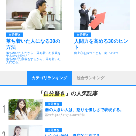
自分磨き
自分磨き
落ち着いた人になる30の
人間力を高める30のヒン
方法
ト
落ち着いた人だから、落ち着いた服装を
向上心を持つことも、向上の1つ。
するのではない。
落ち着いた服装をするから、落ち着いた
人になる。
カテゴリランキング
総合ランキング
「
自分磨き
」の人気記事
自分磨き
1
器の大きい人は、怒りを優しさで表現する。
器の大きい人になる30の方法
自分磨き
2
いらない物は、徹底的に捨てる。