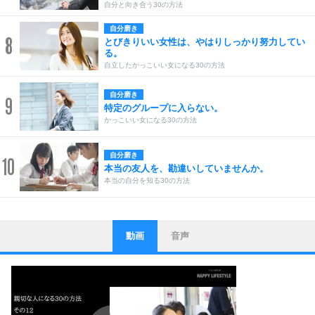
自分と向き合う30の方法
自分磨き
8
とびきりいい女性は、やはりしっかり努力してい
る。
自立したかっこいい女になる30の方法
自分磨き
9
特定のグループに入らない。
かっこいい女になる30の方法
自分磨き
10
本当の友人を、勘違いしていませんか。
本当の自分を知る30の方法
動画
音声
ストレス対策
1
他人と比べない。
いっそのこと、他人を見ない。
いらいらしない人になる30の方法
プラス思考