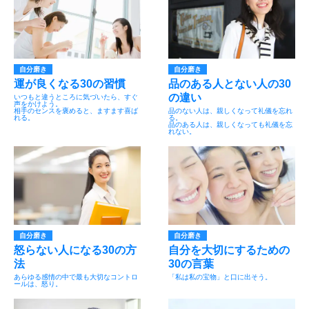
自分磨き
自分磨き
運が良くなる30の習慣
品のある人とない人の30
の違い
いつもと違うところに気づいたら、すぐ
声をかけよう。
相手のセンスを褒めると、ますます喜ば
品のない人は、親しくなって礼儀を忘れ
れる。
る。
品のある人は、親しくなっても礼儀を忘
れない。
自分磨き
自分磨き
怒らない人になる30の方
自分を大切にするための
法
30の言葉
あらゆる感情の中で最も大切なコントロ
「私は私の宝物」と口に出そう。
ールは、怒り。