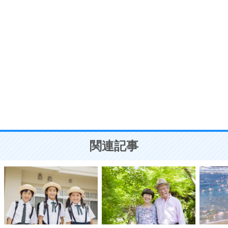
ポジティブ思考になる30の方法
自分磨き
8
いらない物は、徹底的に捨てる。
気品と美しさを身につける30の方法
勉強法
9
謙虚な人こそ、本当に強い人。
頭の使い方がうまくなる30の方法
恋愛学
10
人を好きになったら、まず相手を徹底的に信じる
ことが大切。
恋する人が知っておきたい30の大切なこと
関連記事