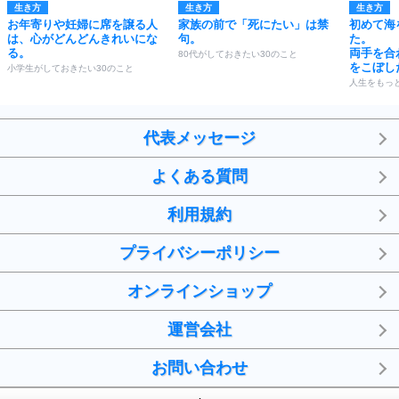
生き方
生き方
生き方
お年寄りや妊婦に席を譲る人
家族の前で「死にたい」は禁
初めて海
は、心がどんどんきれいにな
句。
た。
る。
両手を合
80代がしておきたい30のこと
をこぼし
小学生がしておきたい30のこと
人生をもっ
代表メッセージ
よくある質問
利用規約
プライバシーポリシー
オンラインショップ
運営会社
お問い合わせ