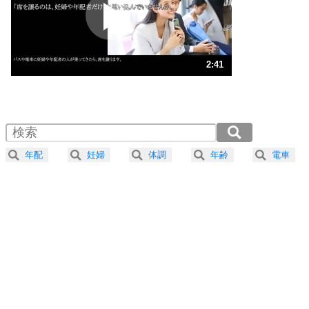
2
ポジティブになれない原因は、行動しないから。
ポジティブ思考になる30の方法
ストレス対策
3
人生、なんとかなるもの。
2:41
気楽に生きる30の方法
1.0倍速 （633KB 2分41秒）
1.5倍速 （422KB 1分47秒）
自分磨き
4
器の大きい人は、怒りを優しさで表現する。
2.0倍速 （317KB 1分20秒）
器の大きい人になる30の方法
2.5倍速 （254KB 1分4秒）
年配
妊婦
体調
年齢
電車
3.0倍速 （212KB 54秒）
プラス思考
5
ネガティブな人は、複雑に考える。
3.5倍速 （182KB 46秒）
ポジティブな人は、シンプルに考える。
4.0倍速 （159KB 40秒）
ポジティブ思考になる30の方法
ストレス対策
6
価値観を捨てると、いらいらも消える。
いらいらしない人になる30の方法
プラス思考
7
気持ちはなくていいから、とにかく癖にしてしま
う。