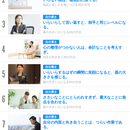
気品と美しさを身につける30の方法
自分磨き
3
いらいらして言い返すと、相手と同じレベルにな
る。
器の大きい人になる30の方法
自分磨き
4
心の整理がつかない人は、余計なことを考えす
ぎ。
自分と向き合う30の方法
自分磨き
5
いらいらするはずの瞬間に笑顔になると、器の大
きさを感じる。
器の大きい人になる30の方法
自分磨き
6
ささいなことにとらわれすぎず、重大なことに焦
点を合わせる。
器の大きい人になる30の方法
自分磨き
7
自分の内面と向き合うことは、つらい作業であ
る。