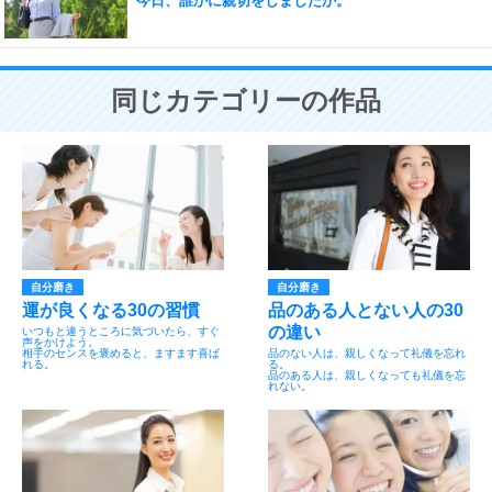
今日、誰かに親切をしましたか。
同じカテゴリーの作品
自分磨き
自分磨き
運が良くなる30の習慣
品のある人とない人の30
の違い
いつもと違うところに気づいたら、すぐ
声をかけよう。
相手のセンスを褒めると、ますます喜ば
品のない人は、親しくなって礼儀を忘れ
れる。
る。
品のある人は、親しくなっても礼儀を忘
れない。