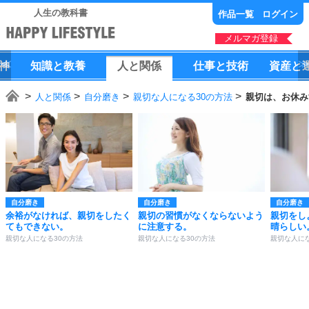
人生の教科書
作品一覧
ログイン
メルマガ登録
神
知識
と
教養
人
と
関係
仕事
と
技術
資産
と
人と関係
自分磨き
親切な人になる30の方法
親切は、お休み
自分磨き
自分磨き
自分磨き
余裕がなければ、親切をしたく
親切の習慣がなくならないよう
親切をし
てもできない。
に注意する。
晴らしい
親切な人になる30の方法
親切な人になる30の方法
親切な人にな