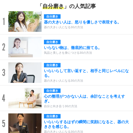
「
自分磨き
」の人気記事
自分磨き
1
器の大きい人は、怒りを優しさで表現する。
器の大きい人になる30の方法
自分磨き
2
いらない物は、徹底的に捨てる。
気品と美しさを身につける30の方法
自分磨き
3
いらいらして言い返すと、相手と同じレベルにな
る。
器の大きい人になる30の方法
自分磨き
4
心の整理がつかない人は、余計なことを考えす
ぎ。
自分と向き合う30の方法
自分磨き
5
いらいらするはずの瞬間に笑顔になると、器の大
きさを感じる。
器の大きい人になる30の方法