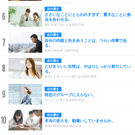
自分磨き
6
ささいなことにとらわれすぎず、重大なことに焦
点を合わせる。
器の大きい人になる30の方法
自分磨き
7
自分の内面と向き合うことは、つらい作業であ
る。
自分と向き合う30の方法
自分磨き
8
とびきりいい女性は、やはりしっかり努力してい
る。
自立したかっこいい女になる30の方法
自分磨き
9
特定のグループに入らない。
かっこいい女になる30の方法
自分磨き
10
本当の友人を、勘違いしていませんか。
本当の自分を知る30の方法