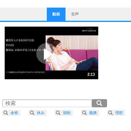
動画
音声
ストレス対策
1
他人と比べない。
いっそのこと、他人を見ない。
いらいらしない人になる30の方法
プラス思考
2
ポジティブになれない原因は、行動しないから。
ポジティブ思考になる30の方法
ストレス対策
3
人生、なんとかなるもの。
2:13
気楽に生きる30の方法
1.0倍速 （522KB 2分13秒）
1.5倍速 （349KB 1分29秒）
自分磨き
4
器の大きい人は、怒りを優しさで表現する。
2.0倍速 （262KB 1分6秒）
器の大きい人になる30の方法
2.5倍速 （209KB 53秒）
余裕
休み
強制
義務
理想
3.0倍速 （175KB 44秒）
プラス思考
5
ネガティブな人は、複雑に考える。
3.5倍速 （150KB 38秒）
ポジティブな人は、シンプルに考える。