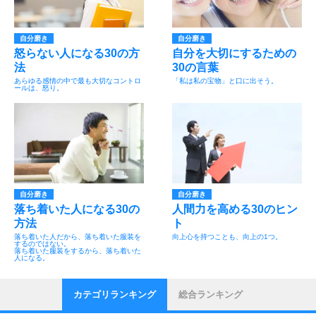
自分磨き
自分磨き
怒らない人になる30の方
自分を大切にするための
法
30の言葉
あらゆる感情の中で最も大切なコントロ
「私は私の宝物」と口に出そう。
ールは、怒り。
自分磨き
自分磨き
落ち着いた人になる30の
人間力を高める30のヒン
方法
ト
落ち着いた人だから、落ち着いた服装を
向上心を持つことも、向上の1つ。
するのではない。
落ち着いた服装をするから、落ち着いた
人になる。
カテゴリランキング
総合ランキング