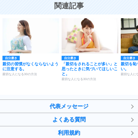
恋する人が知っておきたい30の大切なこと
関連記事
自分磨き
自分磨き
自分磨き
親切の習慣がなくならないよう
「親切をされることが多い」と
親切を恥
に注意する。
思ったときに気づいてほしいこ
い。
と。
親切な人になる30の方法
親切な人にな
親切な人になる30の方法
代表メッセージ
よくある質問
利用規約