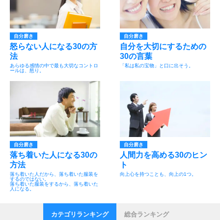
自分磨き
自分磨き
怒らない人になる30の方
自分を大切にするための
法
30の言葉
あらゆる感情の中で最も大切なコントロ
「私は私の宝物」と口に出そう。
ールは、怒り。
自分磨き
自分磨き
落ち着いた人になる30の
人間力を高める30のヒン
方法
ト
落ち着いた人だから、落ち着いた服装を
向上心を持つことも、向上の1つ。
するのではない。
落ち着いた服装をするから、落ち着いた
人になる。
カテゴリランキング
総合ランキング