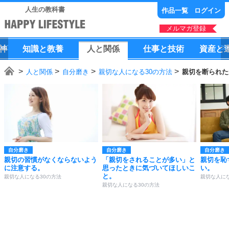
人生の教科書
作品一覧
ログイン
メルマガ登録
神
知識
と
教養
人
と
関係
仕事
と
技術
資産
と
人と関係
自分磨き
親切な人になる30の方法
親切を断られた
自分磨き
自分磨き
自分磨き
親切の習慣がなくならないよう
「親切をされることが多い」と
親切を恥
に注意する。
思ったときに気づいてほしいこ
い。
と。
親切な人になる30の方法
親切な人にな
親切な人になる30の方法