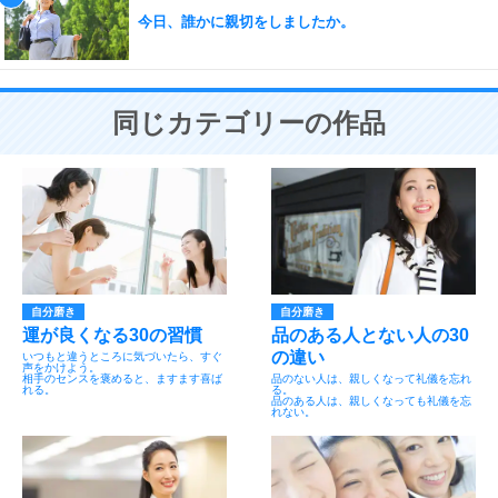
今日、誰かに親切をしましたか。
同じカテゴリーの作品
自分磨き
自分磨き
運が良くなる30の習慣
品のある人とない人の30
の違い
いつもと違うところに気づいたら、すぐ
声をかけよう。
相手のセンスを褒めると、ますます喜ば
品のない人は、親しくなって礼儀を忘れ
れる。
る。
品のある人は、親しくなっても礼儀を忘
れない。