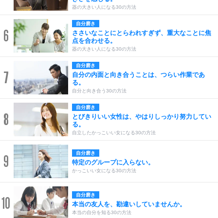
器の大きい人になる30の方法
自分磨き
6
ささいなことにとらわれすぎず、重大なことに焦
点を合わせる。
器の大きい人になる30の方法
自分磨き
7
自分の内面と向き合うことは、つらい作業であ
る。
自分と向き合う30の方法
自分磨き
8
とびきりいい女性は、やはりしっかり努力してい
る。
自立したかっこいい女になる30の方法
自分磨き
9
特定のグループに入らない。
かっこいい女になる30の方法
自分磨き
10
本当の友人を、勘違いしていませんか。
本当の自分を知る30の方法