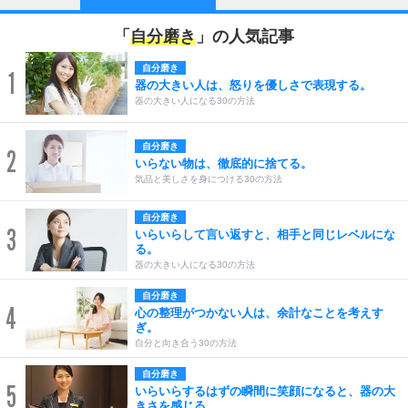
「
自分磨き
」の人気記事
自分磨き
1
器の大きい人は、怒りを優しさで表現する。
器の大きい人になる30の方法
自分磨き
2
いらない物は、徹底的に捨てる。
気品と美しさを身につける30の方法
自分磨き
3
いらいらして言い返すと、相手と同じレベルにな
る。
器の大きい人になる30の方法
自分磨き
4
心の整理がつかない人は、余計なことを考えす
ぎ。
自分と向き合う30の方法
自分磨き
5
いらいらするはずの瞬間に笑顔になると、器の大
きさを感じる。