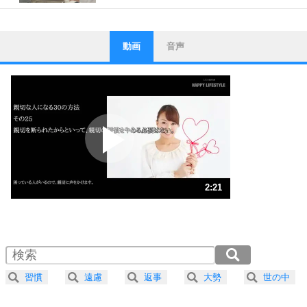
動画
音声
ストレス対策
1
他人と比べない。
いっそのこと、他人を見ない。
いらいらしない人になる30の方法
プラス思考
2
ポジティブになれない原因は、行動しないから。
ポジティブ思考になる30の方法
ストレス対策
3
人生、なんとかなるもの。
2:21
気楽に生きる30の方法
1.0倍速 （553KB 2分21秒）
1.5倍速 （369KB 1分34秒）
自分磨き
4
器の大きい人は、怒りを優しさで表現する。
2.0倍速 （277KB 1分10秒）
器の大きい人になる30の方法
2.5倍速 （222KB 56秒）
習慣
遠慮
返事
大勢
世の中
3.0倍速 （185KB 47秒）
プラス思考
5
ネガティブな人は、複雑に考える。
3.5倍速 （159KB 40秒）