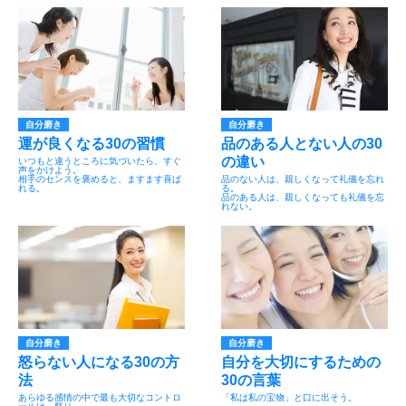
自分磨き
自分磨き
運が良くなる30の習慣
品のある人とない人の30
の違い
いつもと違うところに気づいたら、すぐ
声をかけよう。
相手のセンスを褒めると、ますます喜ば
品のない人は、親しくなって礼儀を忘れ
れる。
る。
品のある人は、親しくなっても礼儀を忘
れない。
自分磨き
自分磨き
怒らない人になる30の方
自分を大切にするための
法
30の言葉
あらゆる感情の中で最も大切なコントロ
「私は私の宝物」と口に出そう。