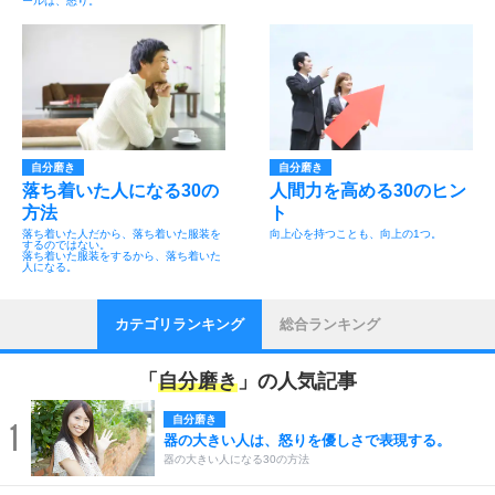
ールは、怒り。
自分磨き
自分磨き
落ち着いた人になる30の
人間力を高める30のヒン
方法
ト
落ち着いた人だから、落ち着いた服装を
向上心を持つことも、向上の1つ。
するのではない。
落ち着いた服装をするから、落ち着いた
人になる。
カテゴリランキング
総合ランキング
「
自分磨き
」の人気記事
自分磨き
1
器の大きい人は、怒りを優しさで表現する。
器の大きい人になる30の方法