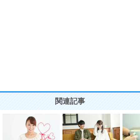
7
気持ちはなくていいから、とにかく癖にしてしま
う。
ポジティブ思考になる30の方法
自分磨き
8
いらない物は、徹底的に捨てる。
気品と美しさを身につける30の方法
勉強法
9
謙虚な人こそ、本当に強い人。
頭の使い方がうまくなる30の方法
恋愛学
10
人を好きになったら、まず相手を徹底的に信じる
ことが大切。
恋する人が知っておきたい30の大切なこと
関連記事