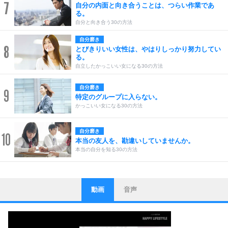
7
自分の内面と向き合うことは、つらい作業であ
る。
自分と向き合う30の方法
自分磨き
8
とびきりいい女性は、やはりしっかり努力してい
る。
自立したかっこいい女になる30の方法
自分磨き
9
特定のグループに入らない。
かっこいい女になる30の方法
自分磨き
10
本当の友人を、勘違いしていませんか。
本当の自分を知る30の方法
動画
音声
ストレス対策
1
他人と比べない。
いっそのこと、他人を見ない。
いらいらしない人になる30の方法