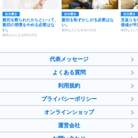
自分磨き
自分磨き
自分磨き
親切を断られたからといって、
親切を恥ずかしがる必要はな
見返りを
親切の習慣をやめる必要はな
い。
価値が半
い。
親切な人になる30の方法
親切な人にな
親切な人になる30の方法
代表メッセージ
よくある質問
利用規約
プライバシーポリシー
オンラインショップ
運営会社