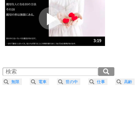
プラス思考
2
ポジティブになれない原因は、行動しないから。
ポジティブ思考になる30の方法
ストレス対策
3
人生、なんとかなるもの。
3:19
気楽に生きる30の方法
1.0倍速 （781KB 3分19秒）
1.5倍速 （521KB 2分13秒）
自分磨き
4
器の大きい人は、怒りを優しさで表現する。
2.0倍速 （391KB 1分39秒）
器の大きい人になる30の方法
2.5倍速 （313KB 1分19秒）
無限
電車
世の中
仕事
高齢
3.0倍速 （261KB 1分6秒）
プラス思考
5
ネガティブな人は、複雑に考える。
3.5倍速 （224KB 57秒）
ポジティブな人は、シンプルに考える。
4.0倍速 （196KB 49秒）
ポジティブ思考になる30の方法
ストレス対策
6
価値観を捨てると、いらいらも消える。
いらいらしない人になる30の方法
プラス思考