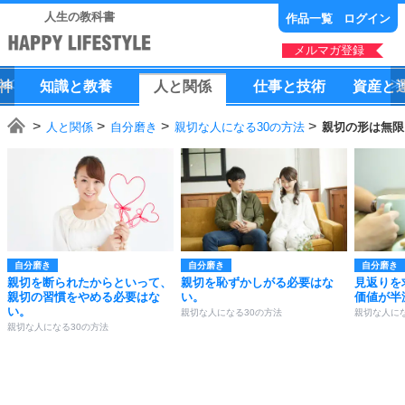
人生の教科書
作品一覧
ログイン
メルマガ登録
神
知識
と
教養
人
と
関係
仕事
と
技術
資産
と
人と関係
自分磨き
親切な人になる30の方法
親切の形は無限
自分磨き
自分磨き
自分磨き
親切を断られたからといって、
親切を恥ずかしがる必要はな
見返りを
親切の習慣をやめる必要はな
い。
価値が半
い。
親切な人になる30の方法
親切な人にな
親切な人になる30の方法