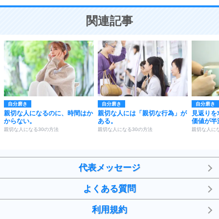
ことが大切。
恋する人が知っておきたい30の大切なこと
関連記事
自分磨き
自分磨き
自分磨き
親切な人になるのに、時間はか
親切な人には「親切な行為」が
見返りを
からない。
ある。
価値が半
親切な人になる30の方法
親切な人になる30の方法
親切な人にな
代表メッセージ
よくある質問
利用規約