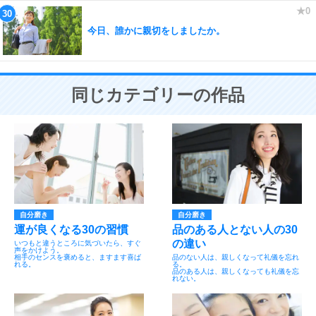
今日、誰かに親切をしましたか。
同じカテゴリーの作品
自分磨き
自分磨き
運が良くなる30の習慣
品のある人とない人の30
の違い
いつもと違うところに気づいたら、すぐ
声をかけよう。
相手のセンスを褒めると、ますます喜ば
品のない人は、親しくなって礼儀を忘れ
れる。
る。
品のある人は、親しくなっても礼儀を忘
れない。