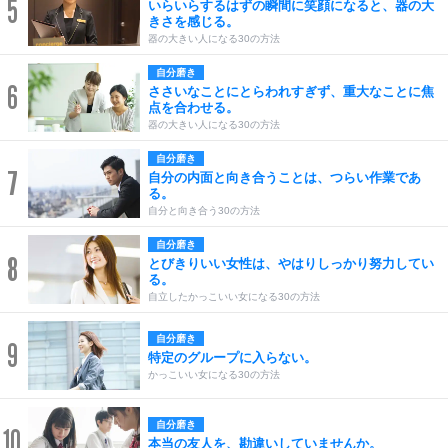
5
いらいらするはずの瞬間に笑顔になると、器の大
きさを感じる。
器の大きい人になる30の方法
自分磨き
6
ささいなことにとらわれすぎず、重大なことに焦
点を合わせる。
器の大きい人になる30の方法
自分磨き
7
自分の内面と向き合うことは、つらい作業であ
る。
自分と向き合う30の方法
自分磨き
8
とびきりいい女性は、やはりしっかり努力してい
る。
自立したかっこいい女になる30の方法
自分磨き
9
特定のグループに入らない。
かっこいい女になる30の方法
自分磨き
10
本当の友人を、勘違いしていませんか。