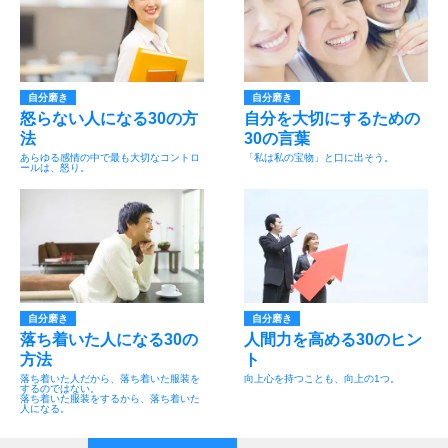
自分磨き
自分磨き
怒らない人になる30の方
自分を大切にするための
法
30の言葉
あらゆる感情の中で最も大切なコントロ
「私は私の宝物」と口に出そう。
ールは、怒り。
自分磨き
自分磨き
落ち着いた人になる30の
人間力を高める30のヒン
方法
ト
落ち着いた人だから、落ち着いた服装を
向上心を持つことも、向上の1つ。
するのではない。
落ち着いた服装をするから、落ち着いた
人になる。