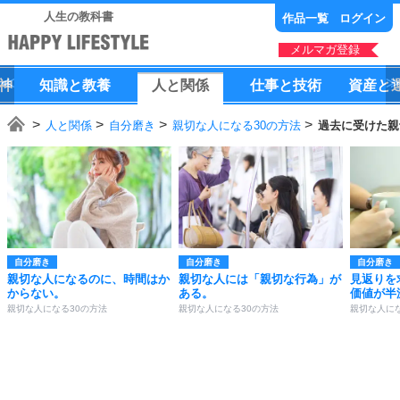
人生の教科書
作品一覧
ログイン
メルマガ登録
神
知識
と
教養
人
と
関係
仕事
と
技術
資産
と
人と関係
自分磨き
親切な人になる30の方法
過去に受けた親
自分磨き
自分磨き
自分磨き
親切な人になるのに、時間はか
親切な人には「親切な行為」が
見返りを
からない。
ある。
価値が半
親切な人になる30の方法
親切な人になる30の方法
親切な人にな