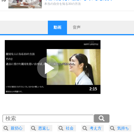
本当の自分を知る30の方法
動画
音声
ストレス対策
1
他人と比べない。
いっそのこと、他人を見ない。
いらいらしない人になる30の方法
プラス思考
2
ポジティブになれない原因は、行動しないから。
ポジティブ思考になる30の方法
ストレス対策
3
人生、なんとかなるもの。
2:15
気楽に生きる30の方法
1.0倍速 （529KB 2分15秒）
1.5倍速 （353KB 1分30秒）
自分磨き
4
器の大きい人は、怒りを優しさで表現する。
2.0倍速 （265KB 1分7秒）
器の大きい人になる30の方法
2.5倍速 （212KB 54秒）
親切心
恩返し
社会
考え方
気持ち
3.0倍速 （177KB 45秒）
プラス思考