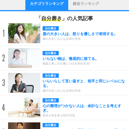
カテゴリランキング
総合ランキング
「
自分磨き
」の人気記事
自分磨き
1
器の大きい人は、怒りを優しさで表現する。
器の大きい人になる30の方法
自分磨き
2
いらない物は、徹底的に捨てる。
気品と美しさを身につける30の方法
自分磨き
3
いらいらして言い返すと、相手と同じレベルにな
る。
器の大きい人になる30の方法
自分磨き
4
心の整理がつかない人は、余計なことを考えす
ぎ。
自分と向き合う30の方法
自分磨き