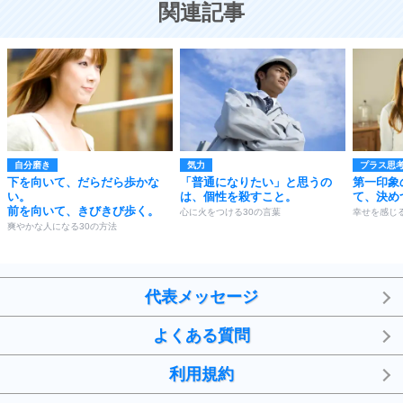
関連記事
自分磨き
気力
プラス思
下を向いて、だらだら歩かな
「普通になりたい」と思うの
第一印象
い。
は、個性を殺すこと。
て、決め
前を向いて、きびきび歩く。
心に火をつける30の言葉
幸せを感じ
爽やかな人になる30の方法
代表メッセージ
よくある質問
利用規約