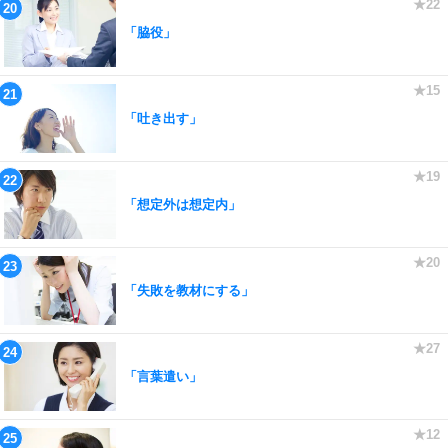
「脇役」
「吐き出す」
「想定外は想定内」
「失敗を教材にする」
「言葉遣い」