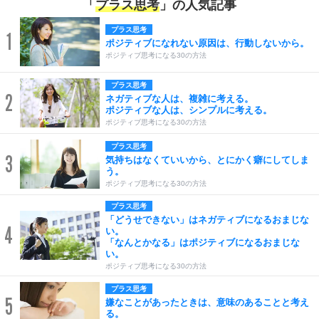
「
プラス思考
」の人気記事
プラス思考
1
ポジティブになれない原因は、行動しないから。
ポジティブ思考になる30の方法
プラス思考
2
ネガティブな人は、複雑に考える。
ポジティブな人は、シンプルに考える。
ポジティブ思考になる30の方法
プラス思考
3
気持ちはなくていいから、とにかく癖にしてしま
う。
ポジティブ思考になる30の方法
プラス思考
「どうせできない」はネガティブになるおまじな
4
い。
「なんとかなる」はポジティブになるおまじな
い。
ポジティブ思考になる30の方法
プラス思考
5
嫌なことがあったときは、意味のあることと考え
る。