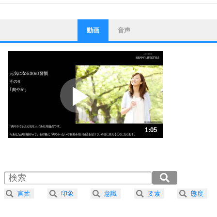
動画
音声
ストレス対策
1
他人と比べない。
いっそのこと、他人を見ない。
いらいらしない人になる30の方法
プラス思考
2
ポジティブになれない原因は、行動しないから。
ポジティブ思考になる30の方法
ストレス対策
3
人生、なんとかなるもの。
1:05
気楽に生きる30の方法
1.0倍速 （257KB 1分5秒）
1.5倍速 （172KB 43秒）
自分磨き
4
器の大きい人は、怒りを優しさで表現する。
2.0倍速 （129KB 32秒）
器の大きい人になる30の方法
2.5倍速 （103KB 26秒）
言葉
印象
意識
要素
態度
3.0倍速 （86KB 21秒）
プラス思考
5
ネガティブな人は、複雑に考える。
3.5倍速 （74KB 18秒）
ポジティブな人は、シンプルに考える。