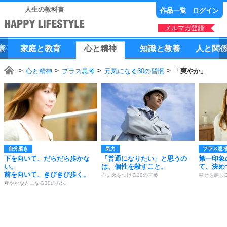
人生の教科書
作品一覧
ログイン
メルマガ登録
康
家庭
と
教育
心
と
精神
知識
と
教養
人
と
関
心と精神
プラス思考
元気になる30の習慣
「爽やか」
自分磨き
気力
プラス思
下を向いて、だらだら歩かな
「普通になりたい」と思うの
第一印象
い。
は、個性を殺すこと。
て、決め
前を向いて、きびきび歩く。
心に火をつける30の言葉
幸せを感じ
爽やかな人になる30の方法