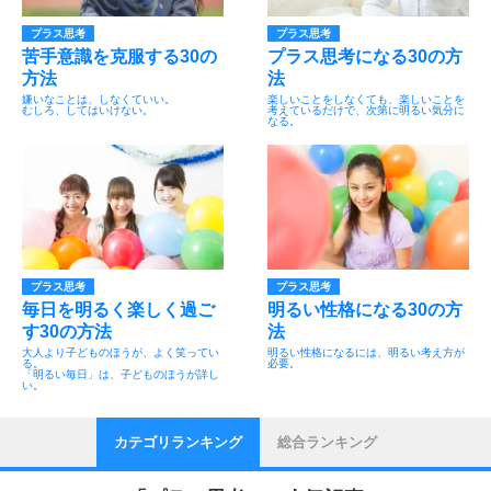
プラス思考
プラス思考
苦手意識を克服する30の
プラス思考になる30の方
方法
法
嫌いなことは、しなくていい。
楽しいことをしなくても、楽しいことを
むしろ、してはいけない。
考えているだけで、次第に明るい気分に
なる。
プラス思考
プラス思考
毎日を明るく楽しく過ご
明るい性格になる30の方
す30の方法
法
大人より子どものほうが、よく笑ってい
明るい性格になるには、明るい考え方が
る。
必要。
「明るい毎日」は、子どものほうが詳し
い。
カテゴリランキング
総合ランキング