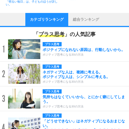
「明るい毎日」は、子どものほうが詳し
い。
カテゴリランキング
総合ランキング
「
プラス思考
」の人気記事
プラス思考
1
ポジティブになれない原因は、行動しないから。
ポジティブ思考になる30の方法
プラス思考
2
ネガティブな人は、複雑に考える。
ポジティブな人は、シンプルに考える。
ポジティブ思考になる30の方法
プラス思考
3
気持ちはなくていいから、とにかく癖にしてしま
う。
ポジティブ思考になる30の方法
プラス思考
「どうせできない」はネガティブになるおまじな
4
い。