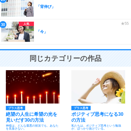
「背伸び」
「今」
同じカテゴリーの作品
プラス思考
プラス思考
絶望の人生に希望の光を
ポジティブ思考になる30
見いだす30の方法
の方法
神様は、どんな最悪の状況でも、あなた
私たちは、ポジティブ思考という勉強
を見放さない。
が、ぽっかり抜けている。