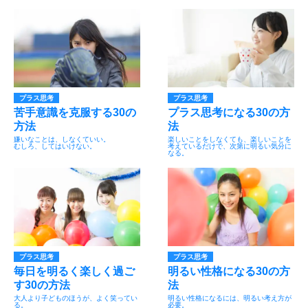
プラス思考
プラス思考
苦手意識を克服する30の
プラス思考になる30の方
方法
法
嫌いなことは、しなくていい。
楽しいことをしなくても、楽しいことを
むしろ、してはいけない。
考えているだけで、次第に明るい気分に
なる。
プラス思考
プラス思考
毎日を明るく楽しく過ご
明るい性格になる30の方
す30の方法
法
大人より子どものほうが、よく笑ってい
明るい性格になるには、明るい考え方が
る。
必要。