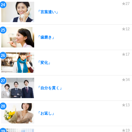
「言葉遣い」
「歯磨き」
「変化」
「自分を貫く」
「お返し」