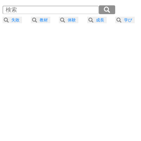
1.5倍速 （193KB 49秒）
4
器の大きい人は、怒りを優しさで表現する。
2.0倍速 （145KB 36秒）
器の大きい人になる30の方法
2.5倍速 （116KB 29秒）
失敗
教材
体験
成長
学び
3.0倍速 （97KB 24秒）
プラス思考
5
ネガティブな人は、複雑に考える。
3.5倍速 （83KB 21秒）
ポジティブな人は、シンプルに考える。
4.0倍速 （73KB 18秒）
ポジティブ思考になる30の方法
ストレス対策
6
価値観を捨てると、いらいらも消える。
いらいらしない人になる30の方法
プラス思考
7
気持ちはなくていいから、とにかく癖にしてしま
う。
ポジティブ思考になる30の方法
自分磨き
8
いらない物は、徹底的に捨てる。
気品と美しさを身につける30の方法
勉強法
9
謙虚な人こそ、本当に強い人。