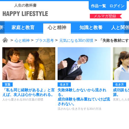
人生の教科書
作品一覧
ログイン
メルマガ登録
康
家庭
と
教育
心
と
精神
知識
と
教養
人
と
関
心と精神
プラス思考
元気になる30の習慣
「失敗を教材にす
言葉
生き方
生き方
「私も同じ経験があるよ」と言
失敗体験しかないから流され
成功談も
えば、友人は心から救われる。
る。
源。
成功体験を積み重ねていけば流
人から愛される30の言葉の習慣
充実した人
されない。
流されない生き方をする30の方法