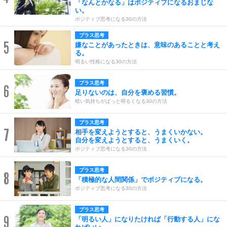
「なんとかなる」はポジティブになるおまじな
い。
ポジティブ思考になる30の方法
プラス思考
5
嫌なことがあったときは、意味のあることと考え
る。
明るい性格になる30の方法
プラス思考
6
足りないのは、自分を褒める習慣。
暗い気持ちがぱっと明るくなる30の方法
プラス思考
7
相手を変えようとすると、うまくいかない。
自分を変えようとすると、うまくいく。
ポジティブ思考になる30の方法
プラス思考
8
「積極的な人間関係」でポジティブになる。
ポジティブ思考になる30の方法
プラス思考
9
「明るい人」になりたければ「行動する人」にな