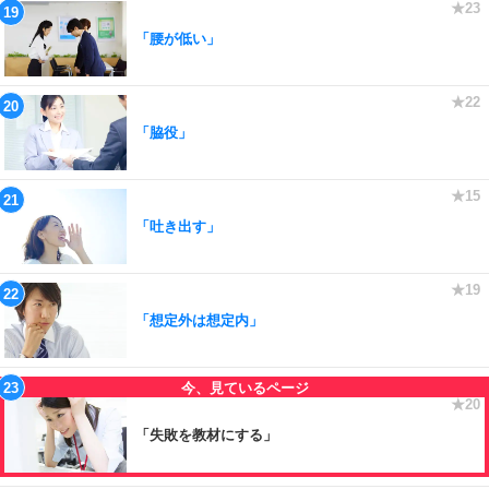
「腰が低い」
「脇役」
「吐き出す」
「想定外は想定内」
「失敗を教材にする」