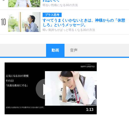
ればいい。
明るい性格になる30の方法
プラス思考
10
すべてうまくいかないときは、神様からの「休憩
しろ」というメッセージ。
暗い気持ちがぱっと明るくなる30の方法
動画
音声
ストレス対策
1
他人と比べない。
いっそのこと、他人を見ない。
いらいらしない人になる30の方法
プラス思考
2
ポジティブになれない原因は、行動しないから。
ポジティブ思考になる30の方法
ストレス対策
3
人生、なんとかなるもの。
1:13
気楽に生きる30の方法
1.0倍速 （289KB 1分13秒）
自分磨き