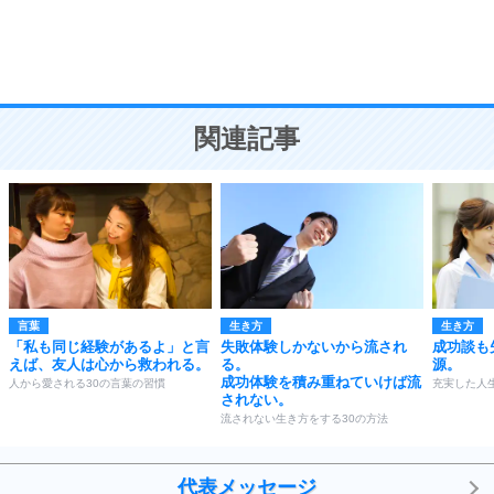
頭の使い方がうまくなる30の方法
恋愛学
10
人を好きになったら、まず相手を徹底的に信じる
ことが大切。
恋する人が知っておきたい30の大切なこと
関連記事
言葉
生き方
生き方
「私も同じ経験があるよ」と言
失敗体験しかないから流され
成功談も
えば、友人は心から救われる。
る。
源。
成功体験を積み重ねていけば流
人から愛される30の言葉の習慣
充実した人
されない。
流されない生き方をする30の方法
代表メッセージ