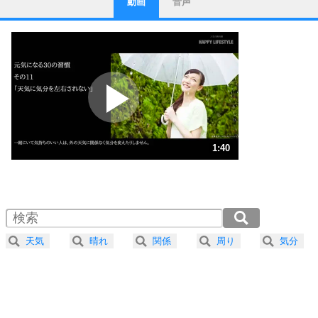
動画
音声
ストレス対策
1
他人と比べない。
いっそのこと、他人を見ない。
いらいらしない人になる30の方法
プラス思考
2
ポジティブになれない原因は、行動しないから。
ポジティブ思考になる30の方法
ストレス対策
3
人生、なんとかなるもの。
1:40
気楽に生きる30の方法
1.0倍速 （393KB 1分40秒）
1.5倍速 （262KB 1分6秒）
自分磨き
4
器の大きい人は、怒りを優しさで表現する。
2.0倍速 （197KB 50秒）
器の大きい人になる30の方法
2.5倍速 （158KB 40秒）
天気
晴れ
関係
周り
気分
3.0倍速 （132KB 33秒）
プラス思考
5
ネガティブな人は、複雑に考える。
3.5倍速 （113KB 28秒）
ポジティブな人は、シンプルに考える。
4.0倍速 （99KB 25秒）
ポジティブ思考になる30の方法
ストレス対策