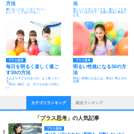
方法
法
嫌いなことは、しなくていい。
楽しいことをしなくても、楽しいことを
むしろ、してはいけない。
考えているだけで、次第に明るい気分に
なる。
プラス思考
プラス思考
毎日を明るく楽しく過ご
明るい性格になる30の方
す30の方法
法
大人より子どものほうが、よく笑ってい
明るい性格になるには、明るい考え方が
る。
必要。
「明るい毎日」は、子どものほうが詳し
い。
カテゴリランキング
総合ランキング
「
プラス思考
」の人気記事
プラス思考
1