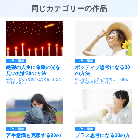
同じカテゴリーの作品
プラス思考
プラス思考
絶望の人生に希望の光を
ポジティブ思考になる30
見いだす30の方法
の方法
神様は、どんな最悪の状況でも、あなた
私たちは、ポジティブ思考という勉強
を見放さない。
が、ぽっかり抜けている。
プラス思考
プラス思考
苦手意識を克服する30の
プラス思考になる30の方