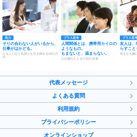
気力
プラス思考
プラス思
そりの合わない人がいるから、
人間関係とは、携帯用カイロの
友人は、
仕事がはかどる。
ようなもの。
らすこと
もまないと、温まらない。
たるんだ心と気持ちを引き締める30の方
何もかも嫌
法
心が疲れたときの30の言葉
代表メッセージ
よくある質問
利用規約
プライバシーポリシー
オンラインショップ