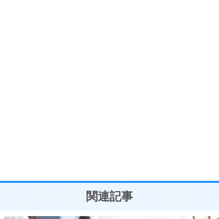
6
価値観を捨てると、いらいらも消える。
いらいらしない人になる30の方法
プラス思考
7
気持ちはなくていいから、とにかく癖にしてしま
う。
ポジティブ思考になる30の方法
自分磨き
8
いらない物は、徹底的に捨てる。
気品と美しさを身につける30の方法
勉強法
9
謙虚な人こそ、本当に強い人。
頭の使い方がうまくなる30の方法
恋愛学
10
人を好きになったら、まず相手を徹底的に信じる
ことが大切。
恋する人が知っておきたい30の大切なこと
関連記事