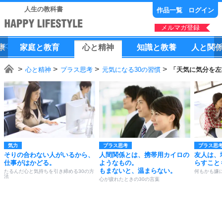
人生の教科書
作品一覧
ログイン
メルマガ登録
康
家庭
と
教育
心
と
精神
知識
と
教養
人
と
関
心と精神
プラス思考
元気になる30の習慣
「天気に気分を左
気力
プラス思考
プラス思
そりの合わない人がいるから、
人間関係とは、携帯用カイロの
友人は、
仕事がはかどる。
ようなもの。
らすこと
もまないと、温まらない。
たるんだ心と気持ちを引き締める30の方
何もかも嫌
法
心が疲れたときの30の言葉