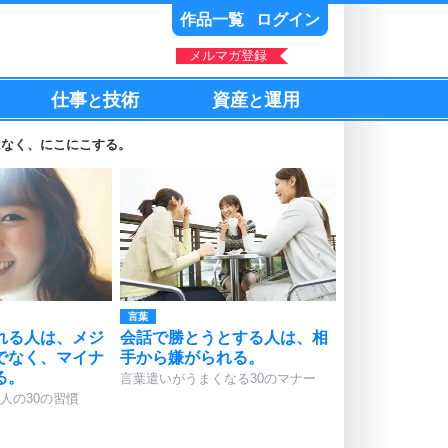
作品一覧
ログイン
メルマガ登録
仕事
技術
資産
運用
と
と
はなく、にこにこする。
言葉
れる人は、メジ
会話で勝とうとする人は、相
でなく、マイナ
手から嫌がられる。
る。
言葉遣いがうまくなる30のマナー
人の30の習慣