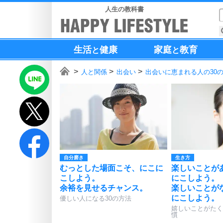
人生の教科書
生活
健康
家庭
教育
と
と
人と関係
出会い
出会いに恵まれる人の30
自分磨き
生き方
むっとした場面こそ、にこに
楽しいことが
こしよう。
にこしよう。
余裕を見せるチャンス。
楽しいことが
にこしよう。
優しい人になる30の方法
嬉しいことがたく
慣