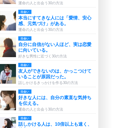
運命の人と出会う30の方法
出会い
本当にすてきな人には「愛情、安心
感、元気づけ」がある。
運命の人と出会う30の方法
出会い
自分に自信がない人ほど、実は恋愛
に向いている。
好きな男性に近づく30の方法
出会い
友人ができないのは、かっこつけて
いることが原因だった。
話しかけるきっかけを作る30の方法
出会い
好きな人には、自分の素直な気持ち
を伝える。
運命の人と出会う30の方法
出会い
話しかける人は、10倍以上も速く、