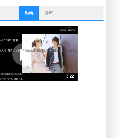
動画
音声
ストレス対策
他人と比べない。
いっそのこと、他人を見ない。
いらいらしない人になる30の方法
プラス思考
ポジティブになれない原因は、行動
しないから。
ポジティブ思考になる30の方法
ストレス対策
3:22
人生、なんとかなるもの。
気楽に生きる30の方法
速 （792KB 3分22秒）
速 （529KB 2分15秒）
自分磨き
器の大きい人は、怒りを優しさで表
速 （397KB 1分41秒）
現する。
速 （318KB 1分21秒）
器の大きい人になる30の方法
速 （265KB 1分7秒）
プラス思考
速 （227KB 57秒）
ネガティブな人は、複雑に考える。
速 （199KB 50秒）