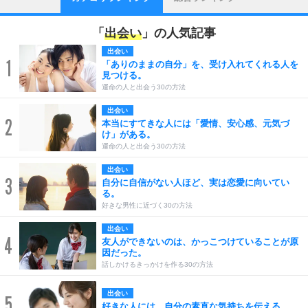
「
出会い
」の人気記事
出会い
1
「ありのままの自分」を、受け入れてくれる人を
見つける。
運命の人と出会う30の方法
出会い
2
本当にすてきな人には「愛情、安心感、元気づ
け」がある。
運命の人と出会う30の方法
出会い
3
自分に自信がない人ほど、実は恋愛に向いてい
る。
好きな男性に近づく30の方法
出会い
4
友人ができないのは、かっこつけていることが原
因だった。
話しかけるきっかけを作る30の方法
出会い
5
好きな人には、自分の素直な気持ちを伝える。