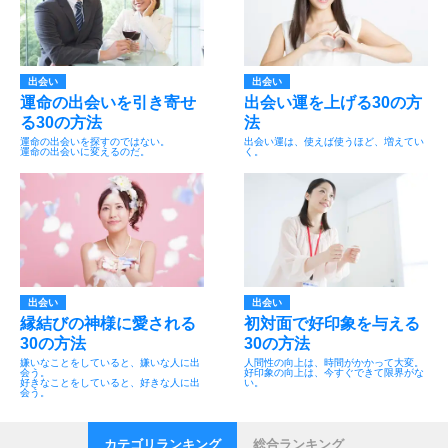
出会い
出会い
運命の出会いを引き寄せ
出会い運を上げる30の方
る30の方法
法
運命の出会いを探すのではない。
出会い運は、使えば使うほど、増えてい
運命の出会いに変えるのだ。
く。
出会い
出会い
縁結びの神様に愛される
初対面で好印象を与える
30の方法
30の方法
嫌いなことをしていると、嫌いな人に出
人間性の向上は、時間がかかって大変。
会う。
好印象の向上は、今すぐできて限界がな
好きなことをしていると、好きな人に出
い。
会う。
カテゴリランキング
総合ランキング