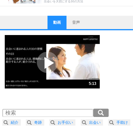
出会いを大切にする30の方法
動画
音声
ストレス対策
1
他人と比べない。
いっそのこと、他人を見ない。
いらいらしない人になる30の方法
プラス思考
2
ポジティブになれない原因は、行動しないから。
ポジティブ思考になる30の方法
ストレス対策
3
人生、なんとかなるもの。
5:13
気楽に生きる30の方法
1.0倍速 （1.2MB 5分13秒）
1.5倍速 （817KB 3分28秒）
自分磨き
4
器の大きい人は、怒りを優しさで表現する。
2.0倍速 （613KB 2分36秒）
器の大きい人になる30の方法
2.5倍速 （491KB 2分5秒）
紹介
奇跡
お手伝い
出会い
手助け
3.0倍速 （409KB 1分44秒）
プラス思考
ネガティブな人は、複雑に考える。