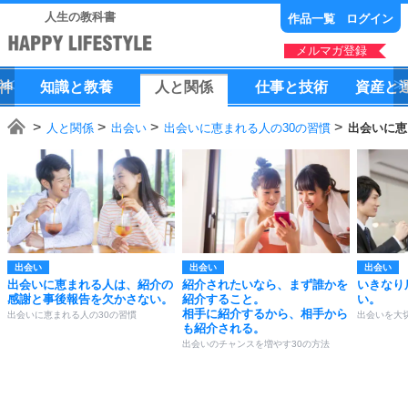
人生の教科書
作品一覧
ログイン
メルマガ登録
神
知識
と
教養
人
と
関係
仕事
と
技術
資産
と
人と関係
出会い
出会いに恵まれる人の30の習慣
出会いに恵
出会い
出会い
出会い
出会いに恵まれる人は、紹介の
紹介されたいなら、まず誰かを
いきなり
感謝と事後報告を欠かさない。
紹介すること。
い。
相手に紹介するから、相手から
出会いに恵まれる人の30の習慣
出会いを大
も紹介される。
出会いのチャンスを増やす30の方法