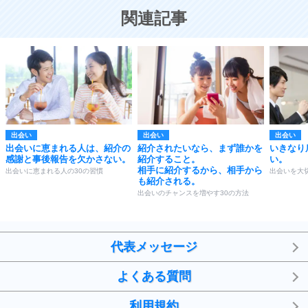
恋する人が知っておきたい30の大切なこと
関連記事
出会い
出会い
出会い
出会いに恵まれる人は、紹介の
紹介されたいなら、まず誰かを
いきなり
感謝と事後報告を欠かさない。
紹介すること。
い。
相手に紹介するから、相手から
出会いに恵まれる人の30の習慣
出会いを大
も紹介される。
出会いのチャンスを増やす30の方法
代表メッセージ
よくある質問
利用規約