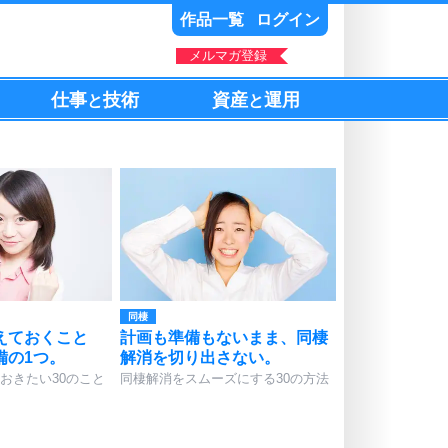
作品一覧
ログイン
メルマガ登録
仕事
技術
資産
運用
と
と
同棲
えておくこと
計画も準備もないまま、同棲
備の1つ。
解消を切り出さない。
おきたい30のこと
同棲解消をスムーズにする30の方法