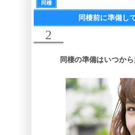
同棲
同棲前に準備し
2
同棲の準備はいつから