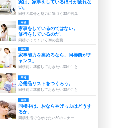
実は、家事をしているほうが疲れな
い。
同棲の幸せと魅力に気づく30の言葉
同棲
家事をしているのではない。
修行をしているのだ。
同棲がうまくいく30の言葉
同棲
家事能力を高めるなら、同棲前がチ
ャンス。
同棲前に準備しておきたい30のこと
同棲
必需品リストをつくろう。
同棲前に準備しておきたい30のこと
同棲
同棲中は、おならやげっぷはどうす
るか。
同棲生活で心がけたい30のマナー