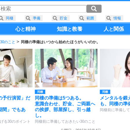
同棲
準備
貯金
範囲
情報
心
精神
知識
教養
人
関係
と
と
と
30のこと
同棲の準備はいつから始めたほうがいいのか。
同棲
同棲
の予行演習」だ
同棲の準備は5つある。
メンタルを鍛
意識合わせ、貯金、ご両親へ
も、同棲の準
期間」でもあ
の挨拶、部屋探し、引っ越
同棲前に準備して
し。
げる30のポイント
同棲前に準備しておきたい30のこと