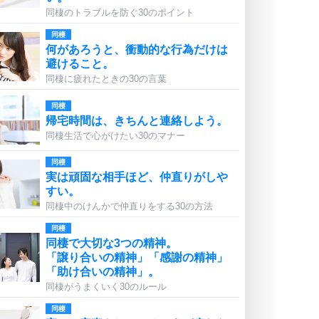
同棲のトラブルを防ぐ30のポイント
同棲
何があろうと、衝動的な行為だけは
避けること。
同棲に疲れたときの30の言葉
同棲
帰宅時間は、きちんと連絡しよう。
同棲生活で心がけたい30のマナー
同棲
実は頑固な相手ほど、仲直りがしや
すい。
同棲中のけんかで仲直りをする30の方法
同棲
同棲で大切な3つの精神。
「譲り合いの精神」「感謝の精神」
「助け合いの精神」。
同棲がうまくいく30のルール
同棲