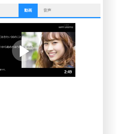
動画
音声
ストレス対策
他人と比べない。
いっそのこと、他人を見ない。
いらいらしない人になる30の方法
プラス思考
ポジティブになれない原因は、行動
しないから。
ポジティブ思考になる30の方法
ストレス対策
2:49
人生、なんとかなるもの。
気楽に生きる30の方法
速 （661KB 2分49秒）
速 （441KB 1分52秒）
自分磨き
器の大きい人は、怒りを優しさで表
速 （331KB 1分24秒）
現する。
速 （265KB 1分7秒）
器の大きい人になる30の方法
速 （221KB 56秒）
プラス思考
速 （190KB 48秒）
ネガティブな人は、複雑に考える。
速 （166KB 42秒）
ポジティブな人は、シンプルに考え