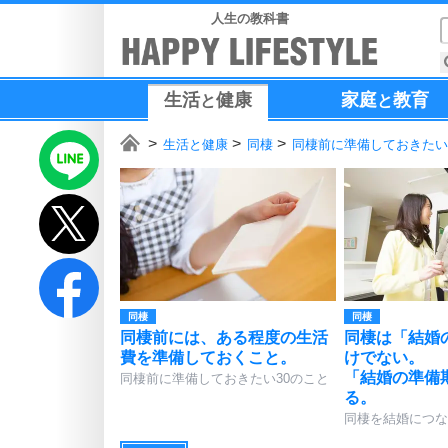
人生の教科書
生活
健康
家庭
教育
と
と
生活と健康
同棲
同棲前に準備しておきたい
同棲
同棲
同棲前には、ある程度の生活
同棲は「結婚
費を準備しておくこと。
けでない。
「結婚の準備
同棲前に準備しておきたい30のこと
る。
同棲を結婚につな