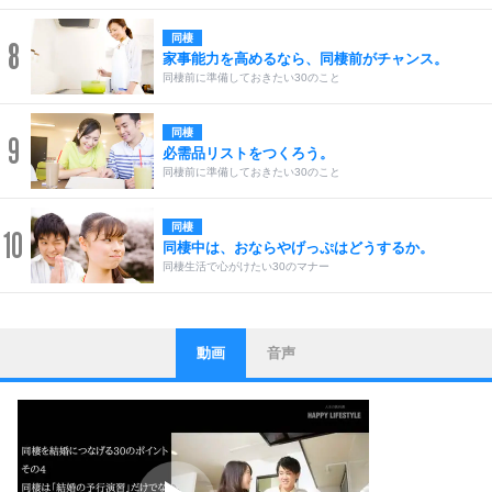
同棲
8
家事能力を高めるなら、同棲前がチャンス。
同棲前に準備しておきたい30のこと
同棲
9
必需品リストをつくろう。
同棲前に準備しておきたい30のこと
同棲
10
同棲中は、おならやげっぷはどうするか。
同棲生活で心がけたい30のマナー
動画
音声
ストレス対策
1
他人と比べない。
いっそのこと、他人を見ない。
いらいらしない人になる30の方法
プラス思考
2
ポジティブになれない原因は、行動しないから。