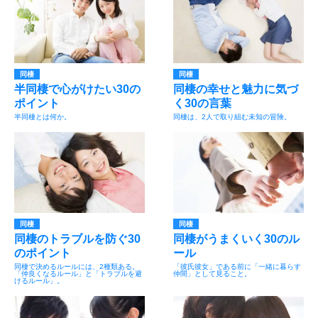
同棲
同棲
半同棲で心がけたい30の
同棲の幸せと魅力に気づ
ポイント
く30の言葉
半同棲とは何か。
同棲は、2人で取り組む未知の冒険。
同棲
同棲
同棲のトラブルを防ぐ30
同棲がうまくいく30のル
のポイント
ール
同棲で決めるルールには、2種類ある。
「彼氏彼女」である前に「一緒に暮らす
「仲良くなるルール」と「トラブルを避
仲間」として見ること。
けるルール」。