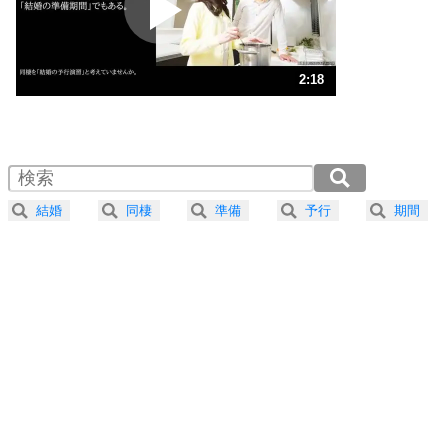
ポジティブ思考になる30の方法
ストレス対策
3
人生、なんとかなるもの。
2:18
気楽に生きる30の方法
1.0倍速 （543KB 2分18秒）
1.5倍速 （362KB 1分32秒）
自分磨き
4
器の大きい人は、怒りを優しさで表現する。
2.0倍速 （272KB 1分9秒）
器の大きい人になる30の方法
2.5倍速 （218KB 55秒）
結婚
同棲
準備
予行
期間
3.0倍速 （181KB 46秒）
プラス思考
5
ネガティブな人は、複雑に考える。
3.5倍速 （156KB 39秒）
ポジティブな人は、シンプルに考える。
4.0倍速 （136KB 34秒）
ポジティブ思考になる30の方法
ストレス対策
6
価値観を捨てると、いらいらも消える。
いらいらしない人になる30の方法
プラス思考
7
気持ちはなくていいから、とにかく癖にしてしま
う。
ポジティブ思考になる30の方法