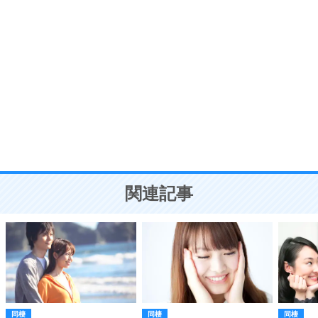
自分磨き
8
いらない物は、徹底的に捨てる。
気品と美しさを身につける30の方法
勉強法
9
謙虚な人こそ、本当に強い人。
頭の使い方がうまくなる30の方法
恋愛学
10
人を好きになったら、まず相手を徹底的に信じる
ことが大切。
恋する人が知っておきたい30の大切なこと
関連記事
同棲
同棲
同棲