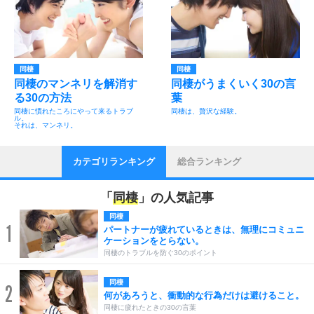
同棲
同棲
同棲のマンネリを解消す
同棲がうまくいく30の言
る30の方法
葉
同棲に慣れたころにやって来るトラブ
同棲は、贅沢な経験。
ル。
それは、マンネリ。
カテゴリランキング
総合ランキング
「
同棲
」の人気記事
同棲
1
パートナーが疲れているときは、無理にコミュニ
ケーションをとらない。
同棲のトラブルを防ぐ30のポイント
同棲
2
何があろうと、衝動的な行為だけは避けること。
同棲に疲れたときの30の言葉