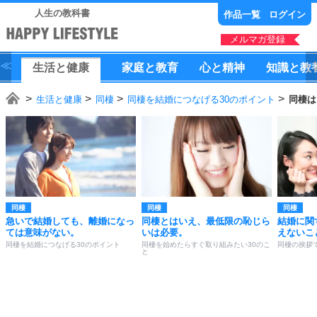
人生の教科書
作品一覧
ログイン
メルマガ登録
生活
と
健康
家庭
と
教育
心
と
精神
知識
と
教
生活と健康
同棲
同棲を結婚につなげる30のポイント
同棲は
同棲
同棲
同棲
急いで結婚しても、離婚になっ
同棲とはいえ、最低限の恥じら
結婚に関
ては意味がない。
いは必要。
えないこ
同棲を結婚につなげる30のポイント
同棲を始めたらすぐ取り組みたい30のこ
同棲の挨拶
と