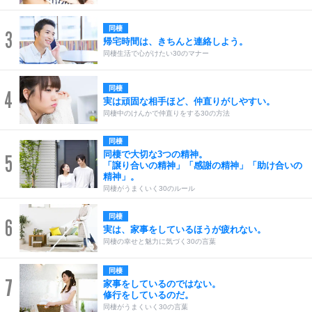
同棲
3
帰宅時間は、きちんと連絡しよう。
同棲生活で心がけたい30のマナー
同棲
4
実は頑固な相手ほど、仲直りがしやすい。
同棲中のけんかで仲直りをする30の方法
同棲
同棲で大切な3つの精神。
5
「譲り合いの精神」「感謝の精神」「助け合いの
精神」。
同棲がうまくいく30のルール
同棲
6
実は、家事をしているほうが疲れない。
同棲の幸せと魅力に気づく30の言葉
同棲
7
家事をしているのではない。
修行をしているのだ。
同棲がうまくいく30の言葉