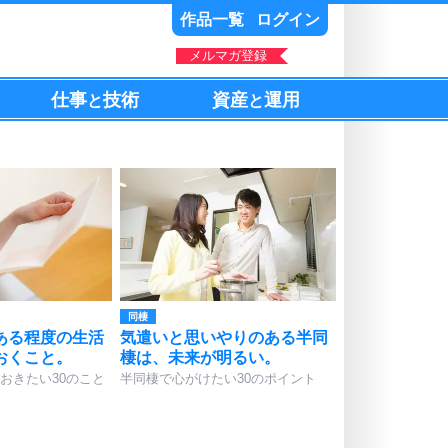
作品一覧
ログイン
メルマガ登録
仕事
技術
資産
運用
と
と
同棲
ある程度の生活
気遣いと思いやりのある半同
おくこと。
棲は、未来が明るい。
おきたい30のこと
半同棲で心がけたい30のポイント