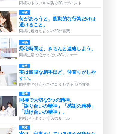
同棲のトラブルを防ぐ30のポイント
同棲
何があろうと、衝動的な行為だけは
避けること。
同棲に疲れたときの30の言葉
同棲
帰宅時間は、きちんと連絡しよう。
同棲生活で心がけたい30のマナー
同棲
実は頑固な相手ほど、仲直りがしや
すい。
同棲中のけんかで仲直りをする30の方法
同棲
同棲で大切な3つの精神。
「譲り合いの精神」「感謝の精神」
「助け合いの精神」。
同棲がうまくいく30のルール
同棲
実は、家事をしているほうが疲れな