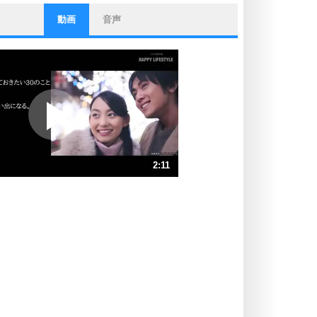
動画
音声
ストレス対策
他人と比べない。
いっそのこと、他人を見ない。
いらいらしない人になる30の方法
プラス思考
ポジティブになれない原因は、行動
しないから。
ポジティブ思考になる30の方法
ストレス対策
2:11
人生、なんとかなるもの。
気楽に生きる30の方法
速 （514KB 2分11秒）
速 （343KB 1分27秒）
自分磨き
器の大きい人は、怒りを優しさで表
速 （257KB 1分5秒）
現する。
速 （206KB 52秒）
器の大きい人になる30の方法
速 （172KB 43秒）
プラス思考
速 （148KB 37秒）
ネガティブな人は、複雑に考える。
速 （129KB 32秒）
ポジティブな人は、シンプルに考え