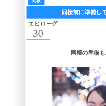
同棲
同棲前に準備し
エピローグ
30
同棲の準備も