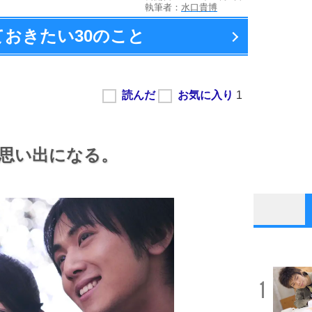
執筆者：
水口貴博
ておきたい
30のこと
思い出になる。
1