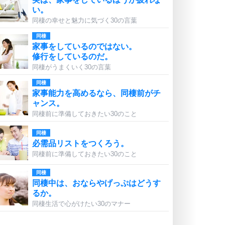
い。
同棲の幸せと魅力に気づく30の言葉
同棲
家事をしているのではない。
修行をしているのだ。
同棲がうまくいく30の言葉
同棲
家事能力を高めるなら、同棲前がチ
ャンス。
同棲前に準備しておきたい30のこと
同棲
必需品リストをつくろう。
同棲前に準備しておきたい30のこと
同棲
同棲中は、おならやげっぷはどうす
るか。
同棲生活で心がけたい30のマナー