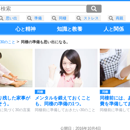
思い出
準備
同棲
ストレス
両親
心
精神
知識
教養
人
関係
と
と
と
30のこと
同棲の準備も思い出になる。
同棲
同棲
り残した家事が
メンタルを鍛えておくこと
同棲前には、
そう。
も、同棲の準備の1つ。
費を準備して
に気づく30の言葉
同棲前に準備しておきたい30のこと
同棲前に準備して
公開日：2016年10月4日