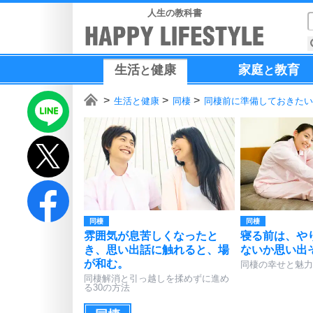
人生の教科書
生活
健康
家庭
教育
と
と
生活と健康
同棲
同棲前に準備しておきたい
同棲
同棲
雰囲気が息苦しくなったと
寝る前は、や
き、思い出話に触れると、場
ないか思い出
が和む。
同棲の幸せと魅力
同棲解消と引っ越しを揉めずに進め
る30の方法