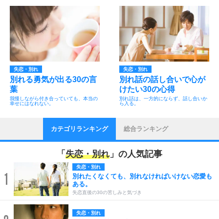
失恋・別れ
失恋・別れ
別れる勇気が出る30の言
別れ話の話し合いで心が
葉
けたい30の心得
我慢しながら付き合っていても、本当の
別れ話は、一方的にならず、話し合いか
幸せにはなれない。
ら入る。
カテゴリランキング
総合ランキング
「
失恋・別れ
」の人気記事
失恋・別れ
1
別れたくなくても、別れなければいけない恋愛も
ある。
失恋直後の30の苦しみと気づき
失恋・別れ