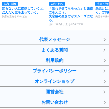
失恋・別れ
失恋・別れ
失恋・別
知らない人に挨拶していくと、
「別れさせてもらった」と謙虚
失恋とは
だんだん立ち直っていく。
に考えよう。
く、方向
失恋後の生き方がスムーズにな
失恋を忘れる30の方法
失恋を未来
る。
別れに直面したときの30の言葉
代表メッセージ
よくある質問
利用規約
プライバシーポリシー
オンラインショップ
運営会社
お問い合わせ