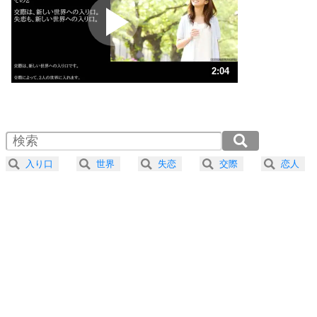
2
ポジティブになれない原因は、行動しないから。
ポジティブ思考になる30の方法
ストレス対策
3
人生、なんとかなるもの。
2:04
気楽に生きる30の方法
1.0倍速 （488KB 2分4秒）
1.5倍速 （326KB 1分23秒）
自分磨き
4
器の大きい人は、怒りを優しさで表現する。
2.0倍速 （245KB 1分2秒）
器の大きい人になる30の方法
2.5倍速 （196KB 49秒）
入り口
世界
失恋
交際
恋人
3.0倍速 （163KB 41秒）
プラス思考
5
ネガティブな人は、複雑に考える。
3.5倍速 （140KB 35秒）
ポジティブな人は、シンプルに考える。
4.0倍速 （123KB 31秒）
ポジティブ思考になる30の方法
ストレス対策
6
価値観を捨てると、いらいらも消える。
いらいらしない人になる30の方法
プラス思考
7
気持ちはなくていいから、とにかく癖にしてしま