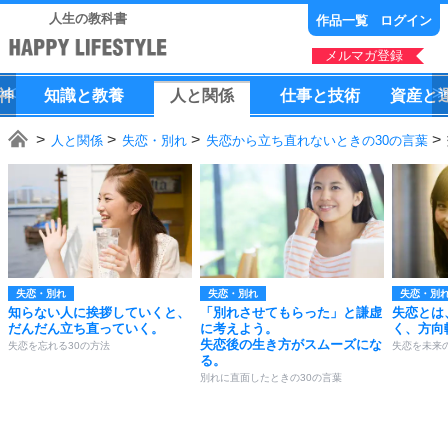
人生の教科書
作品一覧
ログイン
メルマガ登録
神
知識
と
教養
人
と
関係
仕事
と
技術
資産
と
人と関係
失恋・別れ
失恋から立ち直れないときの30の言葉
失恋・別れ
失恋・別れ
失恋・別
知らない人に挨拶していくと、
「別れさせてもらった」と謙虚
失恋とは
だんだん立ち直っていく。
に考えよう。
く、方向
失恋後の生き方がスムーズにな
失恋を忘れる30の方法
失恋を未来
る。
別れに直面したときの30の言葉