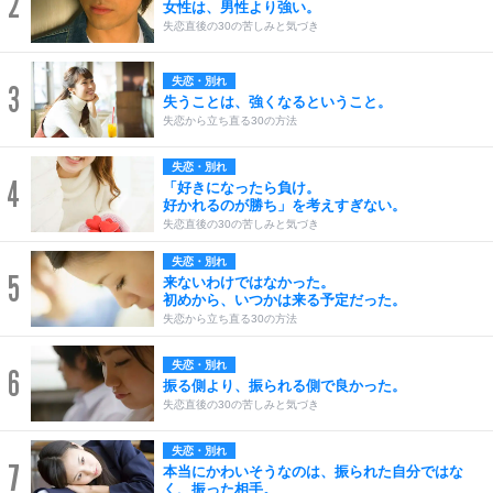
2
女性は、男性より強い。
失恋直後の30の苦しみと気づき
失恋・別れ
3
失うことは、強くなるということ。
失恋から立ち直る30の方法
失恋・別れ
4
「好きになったら負け。
好かれるのが勝ち」を考えすぎない。
失恋直後の30の苦しみと気づき
失恋・別れ
5
来ないわけではなかった。
初めから、いつかは来る予定だった。
失恋から立ち直る30の方法
失恋・別れ
6
振る側より、振られる側で良かった。
失恋直後の30の苦しみと気づき
失恋・別れ
7
本当にかわいそうなのは、振られた自分ではな
く、振った相手。