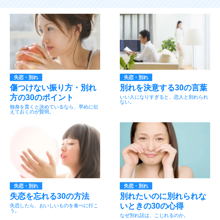
失恋・別れ
失恋・別れ
傷つけない振り方・別れ
別れを決意する30の言葉
方の30のポイント
いい人になりすぎると、恋人と別れられ
ない。
独身を貫くと決めているなら、早めに伝
えておくのが賢明。
失恋・別れ
失恋・別れ
失恋を忘れる30の方法
別れたいのに別れられな
いときの30の心得
失恋したら、おいしいものを食べに行こ
う。
なぜ別れ話は、こじれるのか。