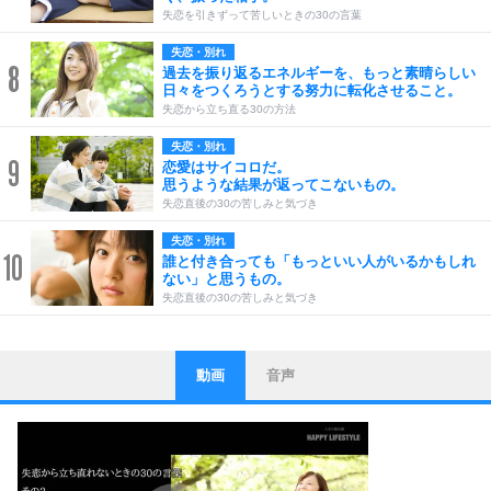
失恋を引きずって苦しいときの30の言葉
失恋・別れ
8
過去を振り返るエネルギーを、もっと素晴らしい
日々をつくろうとする努力に転化させること。
失恋から立ち直る30の方法
失恋・別れ
9
恋愛はサイコロだ。
思うような結果が返ってこないもの。
失恋直後の30の苦しみと気づき
失恋・別れ
10
誰と付き合っても「もっといい人がいるかもしれ
ない」と思うもの。
失恋直後の30の苦しみと気づき
動画
音声
ストレス対策
1
他人と比べない。
いっそのこと、他人を見ない。
いらいらしない人になる30の方法
プラス思考