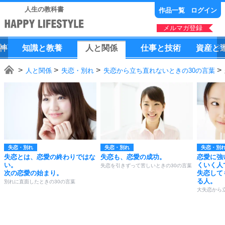
人生の教科書
作品一覧
ログイン
メルマガ登録
神
知識
と
教養
人
と
関係
仕事
と
技術
資産
と
人と関係
失恋・別れ
失恋から立ち直れないときの30の言葉
失恋・別れ
失恋・別れ
失恋・別
失恋とは、恋愛の終わりではな
失恋も、恋愛の成功。
恋愛に強
い。
くいく人
失恋を引きずって苦しいときの30の言葉
次の恋愛の始まり。
失恋して
る人。
別れに直面したときの30の言葉
大失恋から