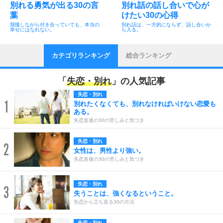
別れる勇気が出る30の言
別れ話の話し合いで心が
葉
けたい30の心得
我慢しながら付き合っていても、本当の
別れ話は、一方的にならず、話し合いか
幸せにはなれない。
ら入る。
カテゴリランキング
総合ランキング
「
失恋・別れ
」の人気記事
失恋・別れ
1
別れたくなくても、別れなければいけない恋愛も
ある。
失恋直後の30の苦しみと気づき
失恋・別れ
2
女性は、男性より強い。
失恋直後の30の苦しみと気づき
失恋・別れ
3
失うことは、強くなるということ。
失恋から立ち直る30の方法
失恋・別れ