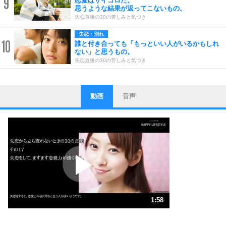
9
恋愛はサイコロだ。
思うような結果が返ってこないもの。
失恋直後の30の苦しみと気づき
失恋・別れ
10
誰と付き合っても「もっといい人がいるかもしれ
ない」と思うもの。
失恋直後の30の苦しみと気づき
動画
音声
ストレス対策
1
他人と比べない。
いっそのこと、他人を見ない。
いらいらしない人になる30の方法
プラス思考
2
ポジティブになれない原因は、行動しないから。
ポジティブ思考になる30の方法
ストレス対策
3
人生、なんとかなるもの。
1:58
気楽に生きる30の方法
1.0倍速 （463KB 1分58秒）