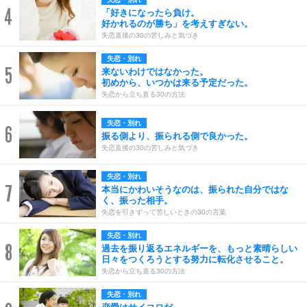
4
「好きになったら負け。
好かれるのが勝ち」を考えすぎない。
失恋直後の30の苦しみと気づき
失恋・別れ
5
来ないわけではなかった。
初めから、いつかは来る予定だった。
失恋から立ち直る30の方法
失恋・別れ
6
振る側より、振られる側で良かった。
失恋直後の30の苦しみと気づき
失恋・別れ
7
本当にかわいそうなのは、振られた自分ではな
く、振った相手。
失恋を引きずって苦しいときの30の言葉
失恋・別れ
8
過去を振り返るエネルギーを、もっと素晴らしい
日々をつくろうとする努力に転化させること。
失恋から立ち直る30の方法
失恋・別れ