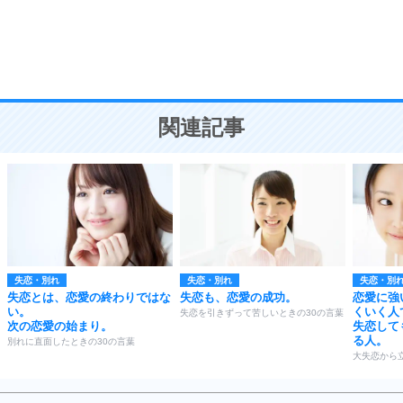
9
謙虚な人こそ、本当に強い人。
頭の使い方がうまくなる30の方法
恋愛学
10
人を好きになったら、まず相手を徹底的に信じる
ことが大切。
恋する人が知っておきたい30の大切なこと
関連記事
失恋・別れ
失恋・別れ
失恋・別
失恋とは、恋愛の終わりではな
失恋も、恋愛の成功。
恋愛に強
い。
くいく人
失恋を引きずって苦しいときの30の言葉
次の恋愛の始まり。
失恋して
る人。
別れに直面したときの30の言葉
大失恋から