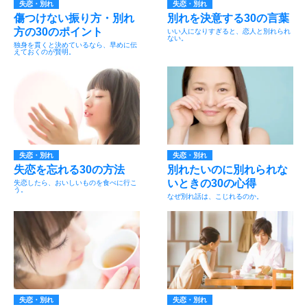
失恋・別れ
失恋・別れ
傷つけない振り方・別れ
別れを決意する30の言葉
方の30のポイント
いい人になりすぎると、恋人と別れられ
ない。
独身を貫くと決めているなら、早めに伝
えておくのが賢明。
失恋・別れ
失恋・別れ
失恋を忘れる30の方法
別れたいのに別れられな
いときの30の心得
失恋したら、おいしいものを食べに行こ
う。
なぜ別れ話は、こじれるのか。
失恋・別れ
失恋・別れ