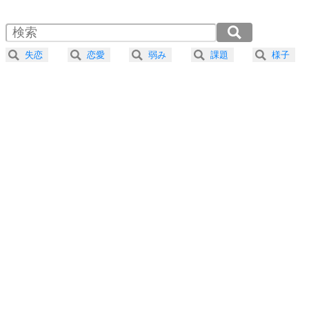
1.5倍速 （309KB 1分18秒）
自分磨き
4
器の大きい人は、怒りを優しさで表現する。
2.0倍速 （232KB 59秒）
器の大きい人になる30の方法
2.5倍速 （186KB 47秒）
失恋
恋愛
弱み
課題
様子
3.0倍速 （155KB 39秒）
プラス思考
5
ネガティブな人は、複雑に考える。
3.5倍速 （133KB 33秒）
ポジティブな人は、シンプルに考える。
4.0倍速 （116KB 29秒）
ポジティブ思考になる30の方法
ストレス対策
6
価値観を捨てると、いらいらも消える。
いらいらしない人になる30の方法
プラス思考
7
気持ちはなくていいから、とにかく癖にしてしま
う。
ポジティブ思考になる30の方法
自分磨き
8
いらない物は、徹底的に捨てる。
気品と美しさを身につける30の方法
勉強法