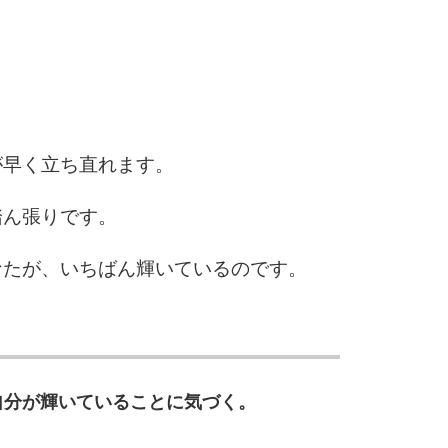
3.5倍
5
4.0倍
6
が早く立ち直れます。
踏ん張りです。
7
なたが、いちばん輝いているのです。
8
9
自分が輝いていることに気づく。