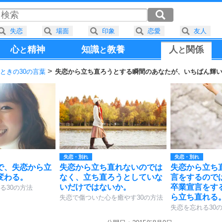
失恋
場面
印象
恋愛
友人
心
精神
知識
教養
人
関係
と
と
と
ときの30の言葉
失恋から立ち直ろうとする瞬間のあなたが、いちばん輝
失恋・別れ
失恋・別れ
で、失恋から立
失恋から立ち直れないのでは
失恋から立ち
変わる。
なく、立ち直ろうとしていな
言をするので
いだけではないか。
卒業宣言をす
る30の方法
ら立ち直れる
失恋で傷ついた心を癒やす30の方法
失恋を忘れる30