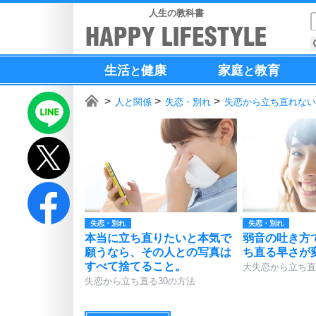
人生の教科書
生活
健康
家庭
教育
と
と
人と関係
失恋・別れ
失恋から立ち直れない
失恋・別れ
失恋・別れ
本当に立ち直りたいと本気で
弱音の吐き方
願うなら、その人との写真は
ち直る早さが
すべて捨てること。
大失恋から立ち直
失恋から立ち直る30の方法