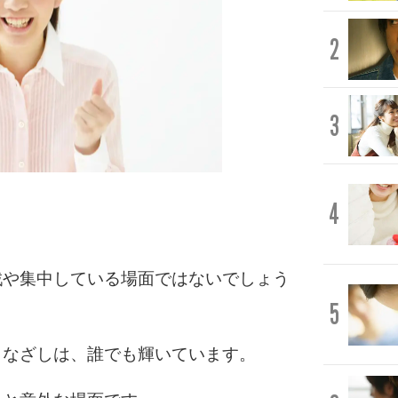
2
3
4
。
戦や集中している場面ではないでしょう
5
まなざしは、誰でも輝いています。