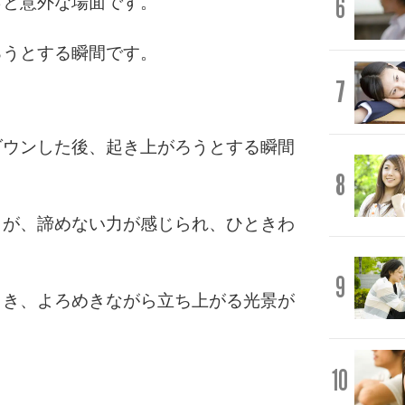
6
っと意外な場面です。
ろうとする瞬間です。
7
ダウンした後、起き上がろうとする瞬間
8
うが、諦めない力が感じられ、ひときわ
9
とき、よろめきながら立ち上がる光景が
10