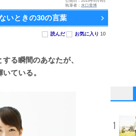
公開日：2015年8月9日
執筆者：
水口貴博
ないときの
30の言葉
とする瞬間のあなたが、
輝いている。
1