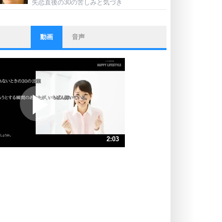
失恋直後の30の苦しみと気づき
動画
音声
ストレス対策
他人と比べない。
いっそのこと、他人を見ない。
いらいらしない人になる30の方法
プラス思考
ポジティブになれない原因は、行動
しないから。
ポジティブ思考になる30の方法
ストレス対策
2:03
人生、なんとかなるもの。
気楽に生きる30の方法
速 （482KB 2分3秒）
速 （322KB 1分22秒）
自分磨き
器の大きい人は、怒りを優しさで表
速 （242KB 1分1秒）
現する。
速 （194KB 49秒）
器の大きい人になる30の方法
速 （161KB 41秒）
プラス思考