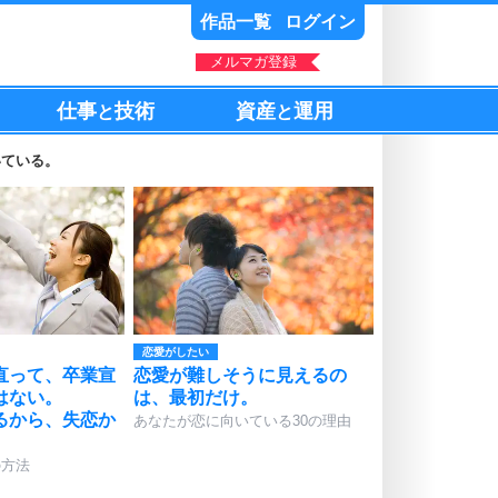
作品一覧
ログイン
メルマガ登録
仕事
技術
資産
運用
と
と
いている。
恋愛がしたい
直って、卒業宣
恋愛が難しそうに見えるの
はない。
は、最初だけ。
るから、失恋か
あなたが恋に向いている30の理由
。
の方法