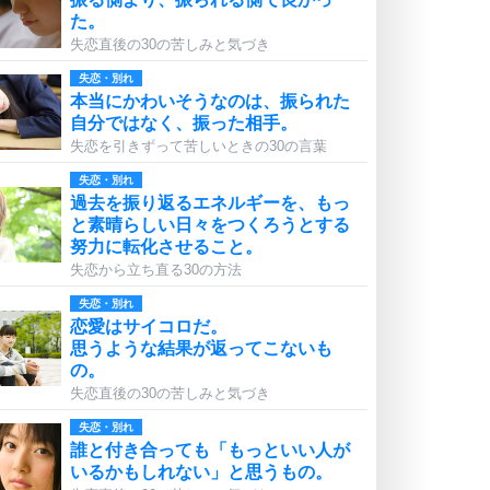
た。
失恋直後の30の苦しみと気づき
失恋・別れ
本当にかわいそうなのは、振られた
自分ではなく、振った相手。
失恋を引きずって苦しいときの30の言葉
失恋・別れ
過去を振り返るエネルギーを、もっ
と素晴らしい日々をつくろうとする
努力に転化させること。
失恋から立ち直る30の方法
失恋・別れ
恋愛はサイコロだ。
思うような結果が返ってこないも
の。
失恋直後の30の苦しみと気づき
失恋・別れ
誰と付き合っても「もっといい人が
いるかもしれない」と思うもの。