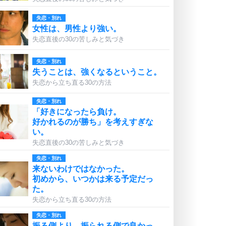
失恋・別れ
女性は、男性より強い。
失恋直後の30の苦しみと気づき
失恋・別れ
失うことは、強くなるということ。
失恋から立ち直る30の方法
失恋・別れ
「好きになったら負け。
好かれるのが勝ち」を考えすぎな
い。
失恋直後の30の苦しみと気づき
失恋・別れ
来ないわけではなかった。
初めから、いつかは来る予定だっ
た。
失恋から立ち直る30の方法
失恋・別れ
振る側より、振られる側で良かっ