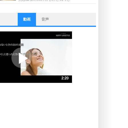
動画
音声
ストレス対策
他人と比べない。
いっそのこと、他人を見ない。
いらいらしない人になる30の方法
プラス思考
ポジティブになれない原因は、行動
しないから。
ポジティブ思考になる30の方法
ストレス対策
2:20
人生、なんとかなるもの。
気楽に生きる30の方法
速 （550KB 2分20秒）
速 （367KB 1分33秒）
自分磨き
器の大きい人は、怒りを優しさで表
速 （275KB 1分10秒）
現する。
速 （220KB 56秒）
器の大きい人になる30の方法
速 （184KB 46秒）
プラス思考
速 （158KB 40秒）