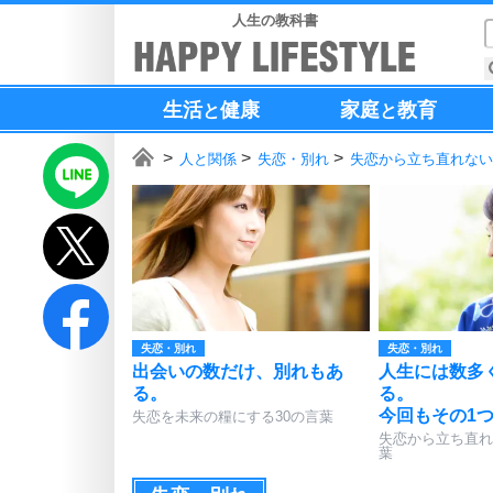
人生の教科書
生活
健康
家庭
教育
と
と
人と関係
失恋・別れ
失恋から立ち直れない
失恋・別れ
失恋・別れ
出会いの数だけ、別れもあ
人生には数多
る。
る。
今回もその1
失恋を未来の糧にする30の言葉
失恋から立ち直れ
葉