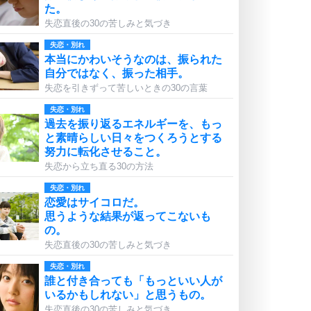
た。
失恋直後の30の苦しみと気づき
失恋・別れ
本当にかわいそうなのは、振られた
自分ではなく、振った相手。
失恋を引きずって苦しいときの30の言葉
失恋・別れ
過去を振り返るエネルギーを、もっ
と素晴らしい日々をつくろうとする
努力に転化させること。
失恋から立ち直る30の方法
失恋・別れ
恋愛はサイコロだ。
思うような結果が返ってこないも
の。
失恋直後の30の苦しみと気づき
失恋・別れ
誰と付き合っても「もっといい人が
いるかもしれない」と思うもの。
失恋直後の30の苦しみと気づき