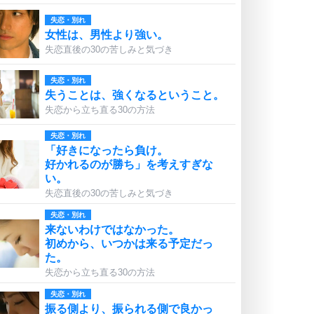
失恋・別れ
女性は、男性より強い。
失恋直後の30の苦しみと気づき
失恋・別れ
失うことは、強くなるということ。
失恋から立ち直る30の方法
失恋・別れ
「好きになったら負け。
好かれるのが勝ち」を考えすぎな
い。
失恋直後の30の苦しみと気づき
失恋・別れ
来ないわけではなかった。
初めから、いつかは来る予定だっ
た。
失恋から立ち直る30の方法
失恋・別れ
振る側より、振られる側で良かっ