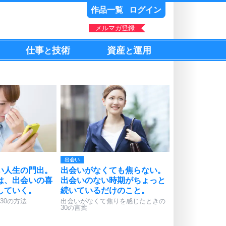
作品一覧
ログイン
メルマガ登録
仕事
技術
資産
運用
と
と
出会い
い人生の門出。
出会いがなくても焦らない。
は、出会いの喜
出会いのない時期がちょっと
していく。
続いているだけのこと。
30の方法
出会いがなくて焦りを感じたときの
30の言葉