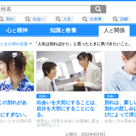
別れ
出会い
人生
出来事
誤解
心
精神
知識
教養
人
関係
と
と
と
ときの30の言葉
「人生は別ればかり」と思ったときに気づきたいこと。
出会い
出会い
くの別れがあ
出会いを大切にすることは、
別れは、新し
自分を大切にすることにな
別れの悲しみ
つにすぎない。
る。
びによって消
ないときの30の言
何気ない日常を出会いの冒険に変え
出会い力を高める
る30のヒント
公開日：2015年8月9日