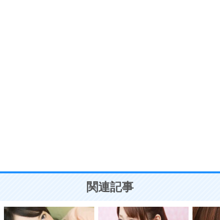
いらいらしない人になる30の方法
プラス思考
7
気持ちはなくていいから、とにかく癖にしてしま
う。
ポジティブ思考になる30の方法
自分磨き
8
いらない物は、徹底的に捨てる。
気品と美しさを身につける30の方法
勉強法
9
謙虚な人こそ、本当に強い人。
頭の使い方がうまくなる30の方法
恋愛学
10
人を好きになったら、まず相手を徹底的に信じる
ことが大切。
恋する人が知っておきたい30の大切なこと
関連記事