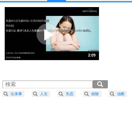
1
他人と比べない。
いっそのこと、他人を見ない。
いらいらしない人になる30の方法
プラス思考
2
ポジティブになれない原因は、行動しないから。
ポジティブ思考になる30の方法
ストレス対策
3
人生、なんとかなるもの。
2:09
気楽に生きる30の方法
1.0倍速 （505KB 2分9秒）
1.5倍速 （337KB 1分26秒）
自分磨き
4
器の大きい人は、怒りを優しさで表現する。
2.0倍速 （253KB 1分4秒）
器の大きい人になる30の方法
2.5倍速 （202KB 51秒）
出来事
人生
失恋
経験
油断
3.0倍速 （169KB 43秒）
プラス思考
5
ネガティブな人は、複雑に考える。
3.5倍速 （145KB 36秒）
ポジティブな人は、シンプルに考える。
4.0倍速 （127KB 32秒）
ポジティブ思考になる30の方法
ストレス対策
6
価値観を捨てると、いらいらも消える。