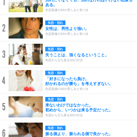
1
ある。
失恋直後の30の苦しみと気づき
失恋・別れ
2
女性は、男性より強い。
失恋直後の30の苦しみと気づき
失恋・別れ
3
失うことは、強くなるということ。
失恋から立ち直る30の方法
失恋・別れ
4
「好きになったら負け。
好かれるのが勝ち」を考えすぎない。
失恋直後の30の苦しみと気づき
失恋・別れ
5
来ないわけではなかった。
初めから、いつかは来る予定だった。
失恋から立ち直る30の方法
失恋・別れ
6
振る側より、振られる側で良かった。