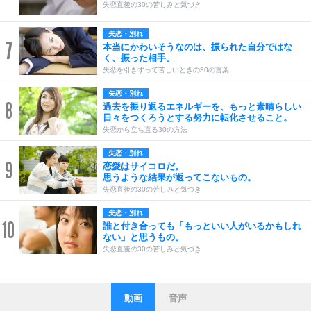
失恋直後の30の苦しみと気づき
失恋・別れ
7
本当にかわいそうなのは、振られた自分ではな
く、振った相手。
失恋を引きずって苦しいときの30の言葉
失恋・別れ
8
過去を振り返るエネルギーを、もっと素晴らしい
日々をつくろうとする努力に転化させること。
失恋から立ち直る30の方法
失恋・別れ
9
恋愛はサイコロだ。
思うような結果が返ってこないもの。
失恋直後の30の苦しみと気づき
失恋・別れ
10
誰と付き合っても「もっといい人がいるかもしれ
ない」と思うもの。
失恋直後の30の苦しみと気づき
動画
音声
ストレス対策