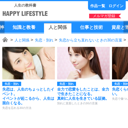
人生の教科書
作品一覧
ログイン
メルマガ登録
神
知識
と
教養
人
と
関係
仕事
と
技術
資産
と
人と関係
失恋・別れ
失恋から立ち直れないときの30の言葉
失恋・別れ
失恋・別れ
失恋・別
失恋は、人生のちょっとしたイ
全力で恋愛をしたことは、全力
失恋くら
ベント。
で生きたことになる。
い。
イベントが起こるから、人生は
真剣に人生を生きている証拠。
失恋で傷つ
面白くなる。
別れに直面したときの30の言葉
失恋を忘れる30の方法