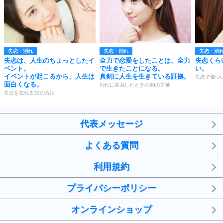
失恋・別れ
失恋・別れ
失恋・別
失恋は、人生のちょっとしたイ
全力で恋愛をしたことは、全力
失恋くら
ベント。
で生きたことになる。
い。
イベントが起こるから、人生は
真剣に人生を生きている証拠。
失恋で傷つ
面白くなる。
別れに直面したときの30の言葉
失恋を忘れる30の方法
代表メッセージ
よくある質問
利用規約
プライバシーポリシー
オンラインショップ