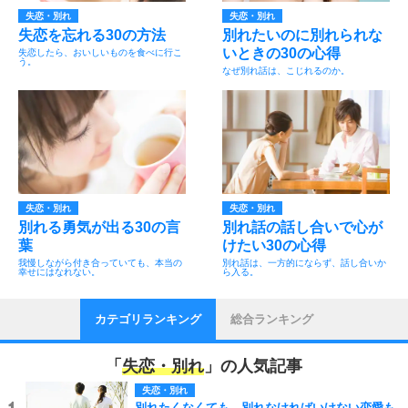
失恋・別れ
失恋・別れ
失恋を忘れる30の方法
別れたいのに別れられな
いときの30の心得
失恋したら、おいしいものを食べに行こ
う。
なぜ別れ話は、こじれるのか。
失恋・別れ
失恋・別れ
別れる勇気が出る30の言
別れ話の話し合いで心が
葉
けたい30の心得
我慢しながら付き合っていても、本当の
別れ話は、一方的にならず、話し合いか
幸せにはなれない。
ら入る。
カテゴリランキング
総合ランキング
「
失恋・別れ
」の人気記事
失恋・別れ
別れたくなくても、別れなければいけない恋愛も