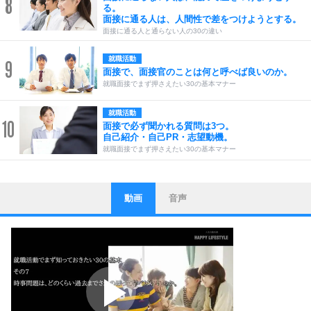
8
る。
面接に通る人は、人間性で差をつけようとする。
面接に通る人と通らない人の30の違い
就職活動
9
面接で、面接官のことは何と呼べば良いのか。
就職面接でまず押さえたい30の基本マナー
就職活動
10
面接で必ず聞かれる質問は3つ。
自己紹介・自己PR・志望動機。
就職面接でまず押さえたい30の基本マナー
動画
音声
ストレス対策
1
他人と比べない。
いっそのこと、他人を見ない。
いらいらしない人になる30の方法
プラス思考
2
ポジティブになれない原因は、行動しないから。
ポジティブ思考になる30の方法