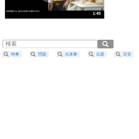
ストレス対策
3
人生、なんとかなるもの。
1:49
気楽に生きる30の方法
1.0倍速 （430KB 1分49秒）
1.5倍速 （287KB 1分13秒）
自分磨き
4
器の大きい人は、怒りを優しさで表現する。
2.0倍速 （215KB 54秒）
器の大きい人になる30の方法
2.5倍速 （172KB 43秒）
時事
問題
出来事
出題
目安
3.0倍速 （144KB 36秒）
プラス思考
5
ネガティブな人は、複雑に考える。
3.5倍速 （123KB 31秒）
ポジティブな人は、シンプルに考える。
4.0倍速 （108KB 27秒）
ポジティブ思考になる30の方法
ストレス対策
6
価値観を捨てると、いらいらも消える。
いらいらしない人になる30の方法
プラス思考
7
気持ちはなくていいから、とにかく癖にしてしま
う。
ポジティブ思考になる30の方法