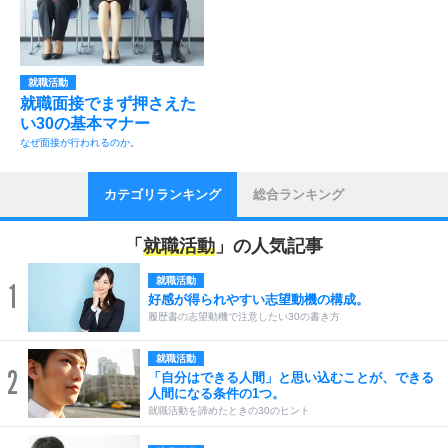
就職活動
就職面接でまず押さえた
い30の基本マナー
なぜ面接が行われるのか。
カテゴリランキング
総合ランキング
「
就職活動
」の人気記事
就職活動
1
好感が得られやすい志望動機の構成。
履歴書の志望動機で注意したい30の書き方
就職活動
2
「自分はできる人間」と思い込むことが、できる
人間になる条件の1つ。
就職活動を諦めたときの30のヒント