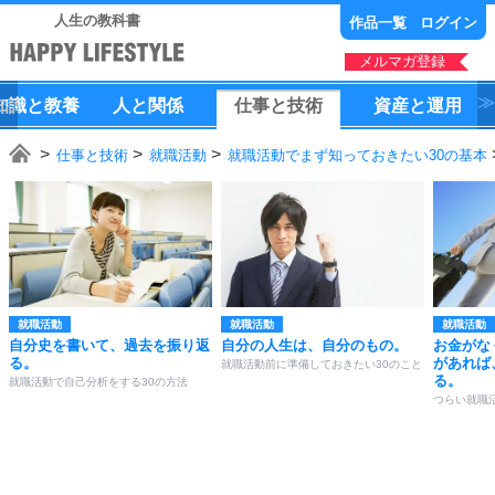
人生の教科書
作品一覧
ログイン
メルマガ登録
知識
と
教養
人
と
関係
仕事
と
技術
資産
と
運用
仕事と技術
就職活動
就職活動でまず知っておきたい30の基本
就職活動
就職活動
就職活動
自分史を書いて、過去を振り返
自分の人生は、自分のもの。
お金がな
る。
があれば
就職活動前に準備しておきたい30のこと
る。
就職活動で自己分析をする30の方法
つらい就職