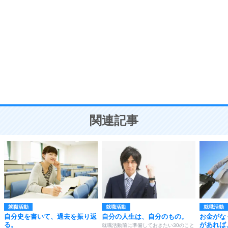
自分磨き
8
いらない物は、徹底的に捨てる。
気品と美しさを身につける30の方法
勉強法
9
謙虚な人こそ、本当に強い人。
頭の使い方がうまくなる30の方法
恋愛学
10
人を好きになったら、まず相手を徹底的に信じる
ことが大切。
恋する人が知っておきたい30の大切なこと
関連記事
就職活動
就職活動
就職活動
自分史を書いて、過去を振り返
自分の人生は、自分のもの。
お金がな
る。
があれば
就職活動前に準備しておきたい30のこと