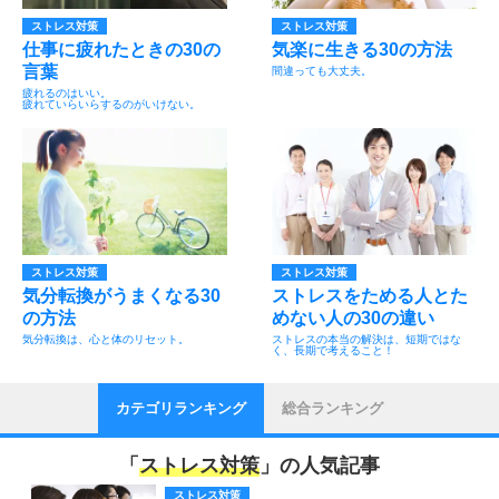
ストレス対策
ストレス対策
仕事に疲れたときの30の
気楽に生きる30の方法
言葉
間違っても大丈夫。
疲れるのはいい。
疲れていらいらするのがいけない。
ストレス対策
ストレス対策
気分転換がうまくなる30
ストレスをためる人とた
の方法
めない人の30の違い
気分転換は、心と体のリセット。
ストレスの本当の解決は、短期ではな
く、長期で考えること！
カテゴリランキング
総合ランキング
「
ストレス対策
」の人気記事
ストレス対策