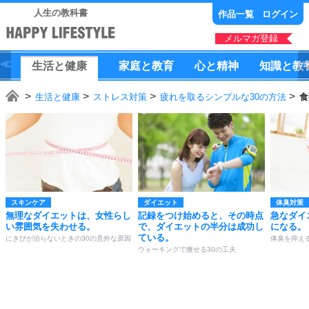
人生の教科書
作品一覧
ログイン
メルマガ登録
生活
と
健康
家庭
と
教育
心
と
精神
知識
と
教
生活と健康
ストレス対策
疲れを取るシンプルな30の方法
食
スキンケア
ダイエット
体臭対策
無理なダイエットは、女性らし
記録をつけ始めると、その時点
急なダイ
い雰囲気を失わせる。
で、ダイエットの半分は成功し
になる。
ている。
にきびが治らないときの30の意外な原因
体臭を抑える
ウォーキングで痩せる30の工夫