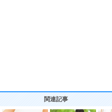
6
価値観を捨てると、いらいらも消える。
いらいらしない人になる30の方法
プラス思考
7
気持ちはなくていいから、とにかく癖にしてしま
う。
ポジティブ思考になる30の方法
自分磨き
8
いらない物は、徹底的に捨てる。
気品と美しさを身につける30の方法
勉強法
9
謙虚な人こそ、本当に強い人。
頭の使い方がうまくなる30の方法
恋愛学
10
人を好きになったら、まず相手を徹底的に信じる
ことが大切。
恋する人が知っておきたい30の大切なこと
関連記事