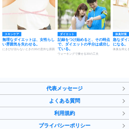
スキンケア
ダイエット
体臭対策
無理なダイエットは、女性らし
記録をつけ始めると、その時点
急なダイ
い雰囲気を失わせる。
で、ダイエットの半分は成功し
になる。
ている。
にきびが治らないときの30の意外な原因
体臭を抑える
ウォーキングで痩せる30の工夫
代表メッセージ
よくある質問
利用規約
プライバシーポリシー