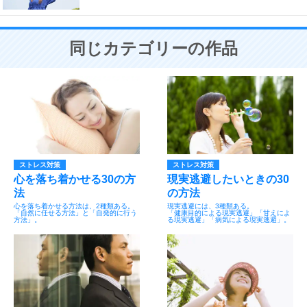
同じカテゴリーの作品
ストレス対策
ストレス対策
心を落ち着かせる30の方
現実逃避したいときの30
法
の方法
心を落ち着かせる方法は、2種類ある。
現実逃避には、3種類ある。
「自然に任せる方法」と「自発的に行う
「健康目的による現実逃避」「甘えによ
方法」。
る現実逃避」「病気による現実逃避」。