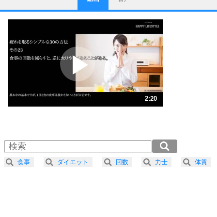
ストレス対策
1
他人と比べない。
いっそのこと、他人を見ない。
いらいらしない人になる30の方法
プラス思考
2
ポジティブになれない原因は、行動しないから。
ポジティブ思考になる30の方法
ストレス対策
3
人生、なんとかなるもの。
2:20
気楽に生きる30の方法
1.0倍速 （549KB 2分20秒）
1.5倍速 （367KB 1分33秒）
自分磨き
4
器の大きい人は、怒りを優しさで表現する。
2.0倍速 （275KB 1分10秒）
器の大きい人になる30の方法
2.5倍速 （220KB 56秒）
食事
ダイエット
回数
力士
体質
3.0倍速 （184KB 46秒）
プラス思考
5
ネガティブな人は、複雑に考える。
3.5倍速 （158KB 40秒）
ポジティブな人は、シンプルに考える。
4.0倍速 （138KB 35秒）
ポジティブ思考になる30の方法
ストレス対策