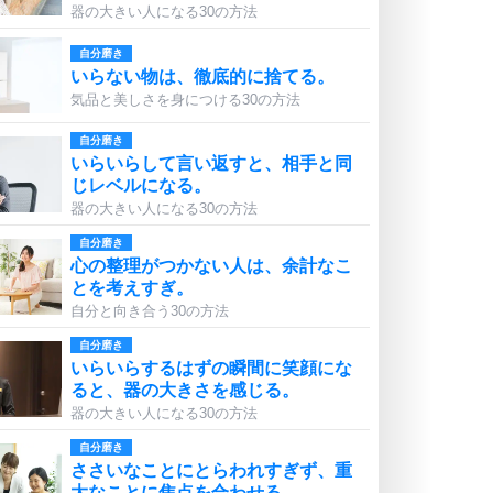
器の大きい人になる30の方法
自分磨き
いらない物は、徹底的に捨てる。
気品と美しさを身につける30の方法
自分磨き
いらいらして言い返すと、相手と同
じレベルになる。
器の大きい人になる30の方法
自分磨き
心の整理がつかない人は、余計なこ
とを考えすぎ。
自分と向き合う30の方法
自分磨き
いらいらするはずの瞬間に笑顔にな
ると、器の大きさを感じる。
器の大きい人になる30の方法
自分磨き
ささいなことにとらわれすぎず、重
大なことに焦点を合わせる。