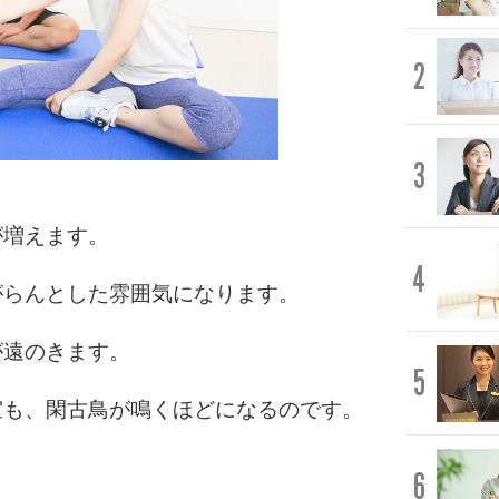
2
3
が増えます。
4
がらんとした雰囲気になります。
が遠のきます。
5
室も、閑古鳥が鳴くほどになるのです。
6