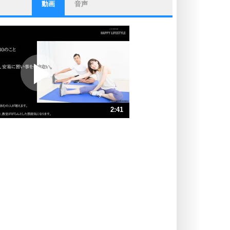
動画
音声
ストレス対策
他人と比べない。
いっそのこと、他人を見ない。
いらいらしない人になる30の方法
プラス思考
ポジティブになれない原因は、行動
しないから。
ポジティブ思考になる30の方法
ストレス対策
2:41
人生、なんとかなるもの。
気楽に生きる30の方法
速 （632KB 2分41秒）
速 （422KB 1分47秒）
自分磨き
器の大きい人は、怒りを優しさで表
速 （316KB 1分20秒）
現する。
速 （253KB 1分4秒）
器の大きい人になる30の方法
速 （211KB 53秒）
プラス思考
速 （181KB 46秒）
ネガティブな人は、複雑に考える。
速 （159KB 40秒）
ポジティブな人は、シンプルに考え
る。