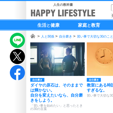
人生の教科書
生活
健康
家庭
教育
と
と
人と関係
自分磨き
習い事で大切な30のこ
自分磨き
自分磨き
ダイヤの原石は、そのままで
教室にある時
は輝かない。
すぎるな。
自分を変えたいなら、自分磨
習い事で大切な3
きをしよう。
「習い事を始めたい」と思ったとき
の30の言葉