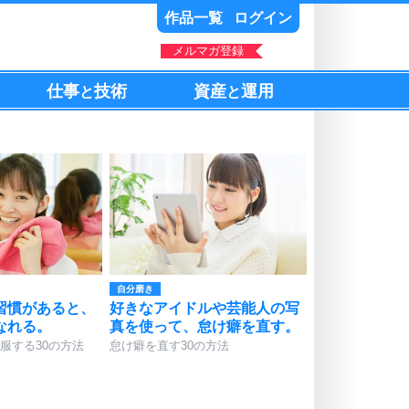
作品一覧
ログイン
メルマガ登録
仕事
技術
資産
運用
と
と
自分磨き
習慣があると、
好きなアイドルや芸能人の写
なれる。
真を使って、怠け癖を直す。
服する30の方法
怠け癖を直す30の方法