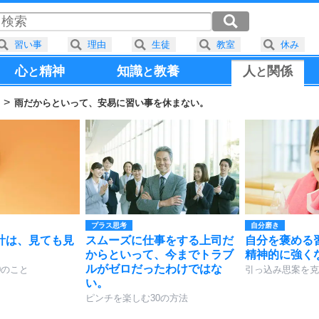
習い事
理由
生徒
教室
休み
心
精神
知識
教養
人
関係
と
と
と
と
雨だからといって、安易に習い事を休まない。
プラス思考
自分磨き
計は、見ても見
スムーズに仕事をする上司だ
自分を褒める
からといって、今までトラブ
精神的に強く
ルがゼロだったわけではな
0のこと
引っ込み思案を克
い。
ピンチを楽しむ30の方法