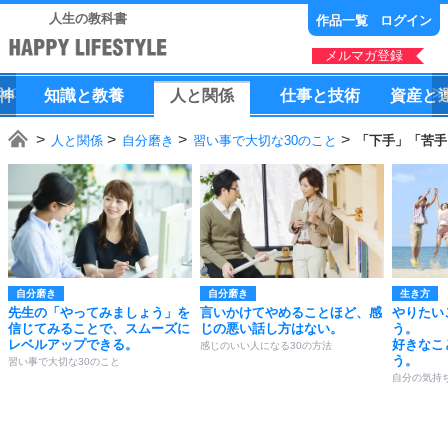
人生の教科書
作品一覧
ログイン
メルマガ登録
神
知識
と
教養
人
と
関係
仕事
と
技術
資産
と
人と関係
自分磨き
習い事で大切な30のこと
「下手」「苦手
自分磨き
自分磨き
生き方
先生の「やってみましょう」を
言いかけてやめることほど、感
やりたい
信じてみることで、スムーズに
じの悪い話し方はない。
う。
レベルアップできる。
好きなこ
感じのいい人になる30の方法
う。
習い事で大切な30のこと
自分の気持