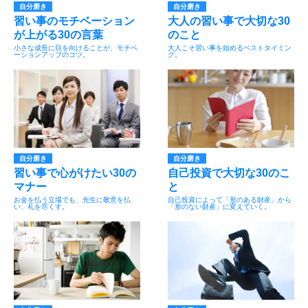
自分磨き
自分磨き
習い事のモチベーション
大人の習い事で大切な30
が上がる30の言葉
のこと
小さな成長に目を向けることが、モチベ
大人こそ習い事を始めるベストタイミン
ーションアップのコツ。
グ。
自分磨き
自分磨き
習い事で心がけたい30の
自己投資で大切な30のこ
マナー
と
お金を払う立場でも、先生に敬意を払
自己投資によって「形のある財産」から
い、礼を尽くす。
「形のない財産」に変えていく。