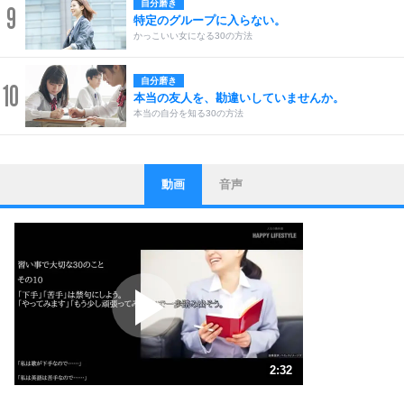
自分磨き
9
特定のグループに入らない。
かっこいい女になる30の方法
自分磨き
10
本当の友人を、勘違いしていませんか。
本当の自分を知る30の方法
動画
音声
ストレス対策
1
他人と比べない。
いっそのこと、他人を見ない。
いらいらしない人になる30の方法
プラス思考
2
ポジティブになれない原因は、行動しないから。
ポジティブ思考になる30の方法
ストレス対策
3
人生、なんとかなるもの。
2:32
気楽に生きる30の方法