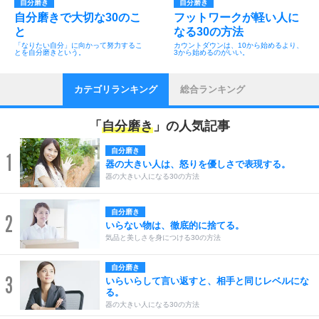
自分磨き
自分磨き
自分磨きで大切な30のこ
フットワークが軽い人に
と
なる30の方法
「なりたい自分」に向かって努力するこ
カウントダウンは、10から始めるより、
とを自分磨きという。
3から始めるのがいい。
カテゴリランキング
総合ランキング
「
自分磨き
」の人気記事
自分磨き
1
器の大きい人は、怒りを優しさで表現する。
器の大きい人になる30の方法
自分磨き
2
いらない物は、徹底的に捨てる。
気品と美しさを身につける30の方法
自分磨き
3
いらいらして言い返すと、相手と同じレベルにな
る。
器の大きい人になる30の方法