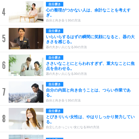
自分磨き
4
心の整理がつかない人は、余計なことを考えす
ぎ。
自分と向き合う30の方法
自分磨き
5
いらいらするはずの瞬間に笑顔になると、器の大
きさを感じる。
器の大きい人になる30の方法
自分磨き
6
ささいなことにとらわれすぎず、重大なことに焦
点を合わせる。
器の大きい人になる30の方法
自分磨き
7
自分の内面と向き合うことは、つらい作業であ
る。
自分と向き合う30の方法
自分磨き
8
とびきりいい女性は、やはりしっかり努力してい
る。
自立したかっこいい女になる30の方法