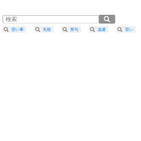
1.0倍速 （597KB 2分32秒）
1.5倍速 （398KB 1分41秒）
自分磨き
4
器の大きい人は、怒りを優しさで表現する。
2.0倍速 （299KB 1分16秒）
器の大きい人になる30の方法
2.5倍速 （239KB 1分1秒）
習い事
失敗
禁句
遠慮
習い
3.0倍速 （199KB 50秒）
プラス思考
5
ネガティブな人は、複雑に考える。
3.5倍速 （171KB 43秒）
ポジティブな人は、シンプルに考える。
4.0倍速 （150KB 38秒）
ポジティブ思考になる30の方法
ストレス対策
6
価値観を捨てると、いらいらも消える。
いらいらしない人になる30の方法
プラス思考
7
気持ちはなくていいから、とにかく癖にしてしま
う。
ポジティブ思考になる30の方法
自分磨き
8
いらない物は、徹底的に捨てる。
気品と美しさを身につける30の方法