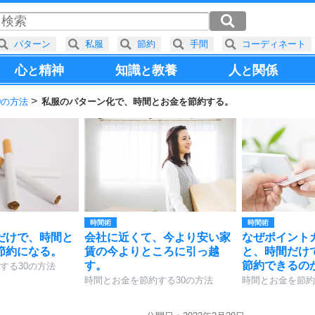
パターン
私服
節約
手間
コーディネート
心
精神
知識
教養
人
関係
と
と
と
0の方法
私服のパターン化で、時間とお金を節約する。
時間術
時間術
だけで、時間と
会社に近くて、今より安い家
なぜポイント
節約になる。
賃の今よりところに引っ越
と、時間だけ
す。
節約できるの
する30の方法
時間とお金を節約する30の方法
時間とお金を節約