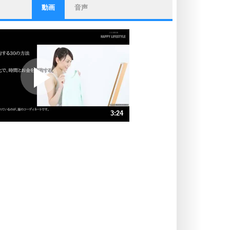
動画
音声
ストレス対策
他人と比べない。
いっそのこと、他人を見ない。
いらいらしない人になる30の方法
プラス思考
ポジティブになれない原因は、行動
しないから。
ポジティブ思考になる30の方法
ストレス対策
3:24
人生、なんとかなるもの。
気楽に生きる30の方法
速 （799KB 3分24秒）
速 （533KB 2分16秒）
自分磨き
器の大きい人は、怒りを優しさで表
速 （400KB 1分42秒）
現する。
速 （320KB 1分21秒）
器の大きい人になる30の方法
速 （267KB 1分8秒）
プラス思考
速 （229KB 58秒）
ネガティブな人は、複雑に考える。
速 （200KB 51秒）
ポジティブな人は、シンプルに考え
る。