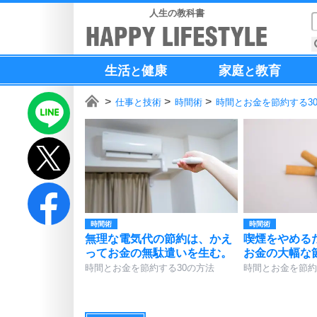
人生の教科書
生活
健康
家庭
教育
と
と
仕事と技術
時間術
時間とお金を節約する3
時間術
時間術
無理な電気代の節約は、かえ
喫煙をやめる
ってお金の無駄遣いを生む。
お金の大幅な
時間とお金を節約する30の方法
時間とお金を節約