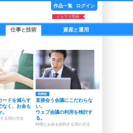
作品一覧
ログイン
メルマガ登録
仕事
技術
資産
運用
と
と
時間術
カードを減らす
直接会う会議にこだわらな
でなく、お金も
い。
か。
ウェブ会議の利用を検討す
る。
する30の方法
時間とお金を節約する30の方法