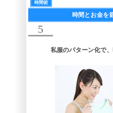
時間術
時間とお金を
5
私服のパターン化で、