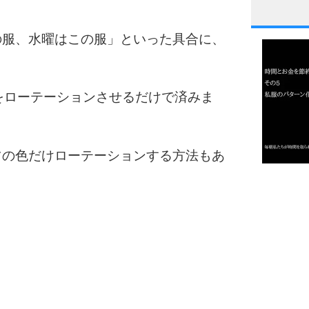
1
の服、水曜はこの服」といった具合に、
。
2
をローテーションさせるだけで済みま
3
ツの色だけローテーションする方法もあ
1.0倍
1.5倍
4
2.0倍
2.5倍
3.0倍
3.5倍
5
4.0倍