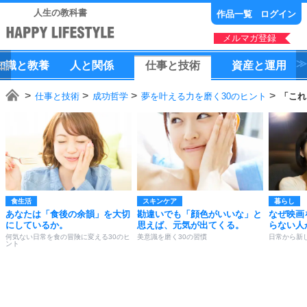
人生の教科書
作品一覧
ログイン
メルマガ登録
知識
と
教養
人
と
関係
仕事
と
技術
資産
と
運用
仕事と技術
成功哲学
夢を叶える力を磨く30のヒント
「これ
食生活
スキンケア
暮らし
あなたは「食後の余韻」を大切
勘違いでも「顔色がいいな」と
なぜ映画
にしているか。
思えば、元気が出てくる。
らない人
何気ない日常を食の冒険に変える30のヒ
美意識を磨く30の習慣
日常から新
ント