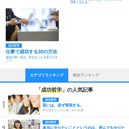
仲良くなれる。
成功哲学
仕事で成功する30の方法
成功の第一歩は、好きなことを見つける
こと。
カテゴリランキング
総合ランキング
「
成功哲学
」の人気記事
成功哲学
1
思いは、必ず実現する。
夢を諦めない力が湧く30の言葉
成功哲学
本当にやりたいことというのは、死んでもやりた