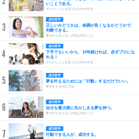
2
いことである。
やりたいことを見つける30の方法
成功哲学
3
正しいかどうかは、体調が良くなるかどうかで、
判断できる。
夢を叶えるときに大切な30のこと
成功哲学
4
下手でもいいから、10年続ければ、必ずプロにな
れる！
やりたいことを見つける30の方法
成功哲学
5
夢を叶えるためには「行動」するだけでいい。
夢を叶える30の方法
成功哲学
6
自分を最大限に生かしきる夢を持つ。
夢を叶えるときに大切な30のこと
成功哲学
7
行動できる人が、成功する。