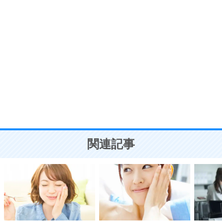
ポジティブ思考になる30の方法
自分磨き
8
いらない物は、徹底的に捨てる。
気品と美しさを身につける30の方法
勉強法
9
謙虚な人こそ、本当に強い人。
頭の使い方がうまくなる30の方法
恋愛学
10
人を好きになったら、まず相手を徹底的に信じる
ことが大切。
恋する人が知っておきたい30の大切なこと
関連記事