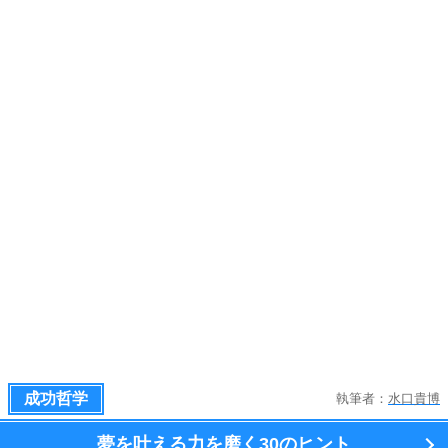
成功哲学
執筆者：
水口貴博
夢を叶える力を磨く
30のヒント