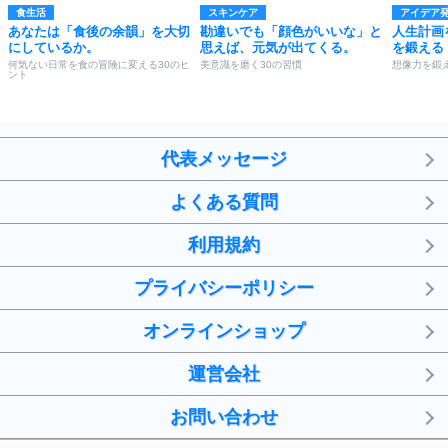
食生活
スキンケア
アイデア
あなたは「食後の余韻」を大切
勘違いでも「顔色がいいな」と
人生計画
にしているか。
思えば、元気が出てくる。
を鍛える
何気ない日常を食の冒険に変える30のヒ
美意識を磨く30の習慣
想像力を鍛え
ント
代表メッセージ
よくある質問
利用規約
プライバシーポリシー
オンラインショップ
運営会社
お問い合わせ