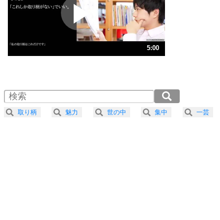
2
ポジティブになれない原因は、行動しないから。
ポジティブ思考になる30の方法
ストレス対策
3
人生、なんとかなるもの。
5:00
気楽に生きる30の方法
1.0倍速 （1.2MB 5分0秒）
1.5倍速 （783KB 3分20秒）
自分磨き
4
器の大きい人は、怒りを優しさで表現する。
2.0倍速 （588KB 2分30秒）
器の大きい人になる30の方法
2.5倍速 （470KB 2分0秒）
取り柄
魅力
世の中
集中
一芸
3.0倍速 （392KB 1分40秒）
プラス思考
5
ネガティブな人は、複雑に考える。
3.5倍速 （336KB 1分25秒）
ポジティブな人は、シンプルに考える。
4.0倍速 （294KB 1分15秒）
ポジティブ思考になる30の方法
ストレス対策
6
価値観を捨てると、いらいらも消える。
いらいらしない人になる30の方法
プラス思考
7
気持ちはなくていいから、とにかく癖にしてしま
う。