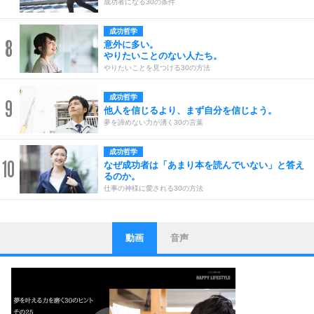
成功者になる30の条件
成功哲学
8
意外に多い。
やりたいことのない人たち。
やりたいことを見つける30の方法
成功哲学
9
他人を信じるより、まず自分を信じよう。
夢を諦めない力が湧く30の言葉
成功哲学
10
なぜ成功者は「あまり本を読んでいない」と答え
るのか。
仕事の神様に愛される30の方法
動画
音声
ストレス対策
1
他人と比べない。
いっそのこと、他人を見ない。
いらいらしない人になる30の方法
プラス思考