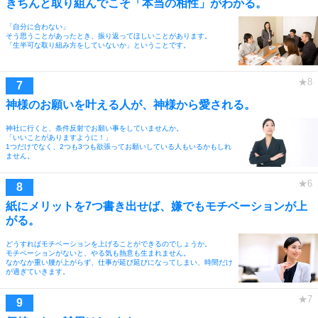
きちんと取り組んでこそ「本当の相性」がわかる。
「自分に合わない」
そう思うことがあったとき、振り返ってほしいことがあります。
「生半可な取り組み方をしていないか」ということです。
神様のお願いを叶える人が、神様から愛される。
神社に行くと、条件反射でお願い事をしていませんか。
「いいことがありますように！」
1つだけでなく、2つも3つも欲張ってお願いしている人もいるかもしれ
ません。
紙にメリットを7つ書き出せば、嫌でもモチベーションが上
がる。
どうすればモチベーションを上げることができるのでしょうか。
モチベーションがないと、やる気も熱意も生まれません。
なかなか重い腰が上がらず、仕事が延び延びになってしまい、時間だけ
が過ぎていきます。