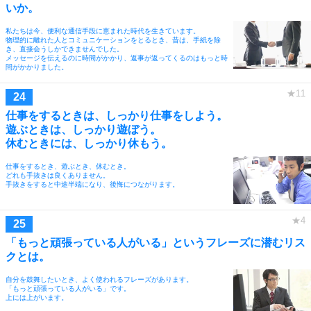
いか。
私たちは今、便利な通信手段に恵まれた時代を生きています。
物理的に離れた人とコミュニケーションをとるとき、昔は、手紙を除
き、直接会うしかできませんでした。
メッセージを伝えるのに時間がかかり、返事が返ってくるのはもっと時
間がかかりました。
仕事をするときは、しっかり仕事をしよう。
遊ぶときは、しっかり遊ぼう。
休むときには、しっかり休もう。
仕事をするとき、遊ぶとき、休むとき。
どれも手抜きは良くありません。
手抜きをすると中途半端になり、後悔につながります。
「もっと頑張っている人がいる」というフレーズに潜むリス
クとは。
自分を鼓舞したいとき、よく使われるフレーズがあります。
「もっと頑張っている人がいる」です。
上には上がいます。