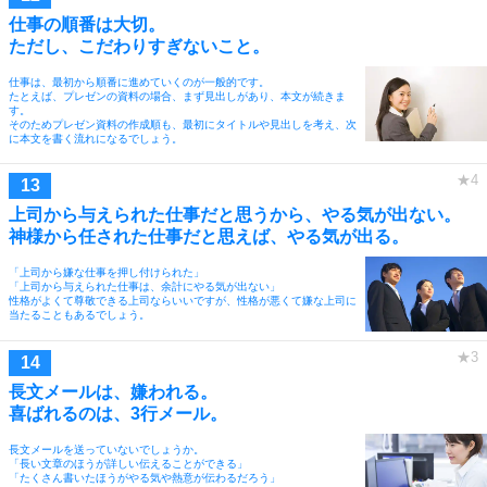
仕事の順番は大切。
ただし、こだわりすぎないこと。
仕事は、最初から順番に進めていくのが一般的です。
たとえば、プレゼンの資料の場合、まず見出しがあり、本文が続きま
す。
そのためプレゼン資料の作成順も、最初にタイトルや見出しを考え、次
に本文を書く流れになるでしょう。
上司から与えられた仕事だと思うから、やる気が出ない。
神様から任された仕事だと思えば、やる気が出る。
「上司から嫌な仕事を押し付けられた」
「上司から与えられた仕事は、余計にやる気が出ない」
性格がよくて尊敬できる上司ならいいですが、性格が悪くて嫌な上司に
当たることもあるでしょう。
長文メールは、嫌われる。
喜ばれるのは、3行メール。
長文メールを送っていないでしょうか。
「長い文章のほうが詳しい伝えることができる」
「たくさん書いたほうがやる気や熱意が伝わるだろう」