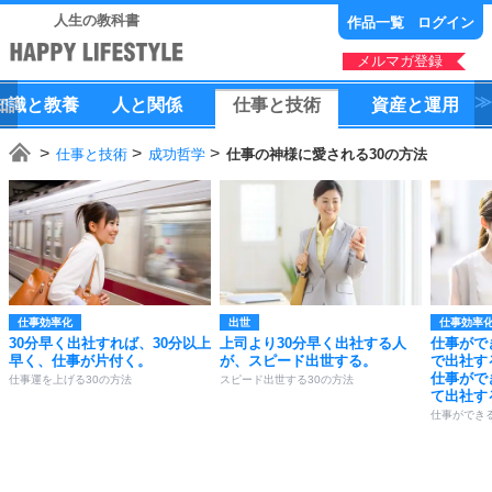
人生の教科書
作品一覧
ログイン
メルマガ登録
知識
と
教養
人
と
関係
仕事
と
技術
資産
と
運用
仕事と技術
成功哲学
仕事の神様に愛される30の方法
仕事効率化
出世
仕事効率
30分早く出社すれば、30分以上
上司より30分早く出社する人
仕事がで
早く、仕事が片付く。
が、スピード出世する。
で出社す
仕事がで
仕事運を上げる30の方法
スピード出世する30の方法
て出社す
仕事ができ