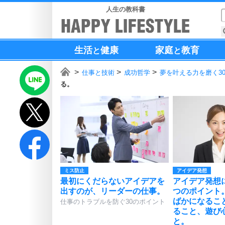
人生の教科書
生活
健康
家庭
教育
と
と
仕事と技術
成功哲学
夢を叶える力を磨く3
る。
ミス防止
アイデア発想
最初にくだらないアイデアを
アイデア発想
出すのが、リーダーの仕事。
つのポイント
ばかになるこ
仕事のトラブルを防ぐ30のポイント
ること、遊び
と。