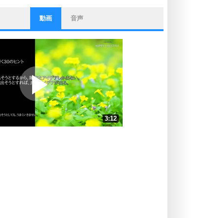
動画
音声
ストレス対策
他人と比べない。
いっそのこと、他人を見ない。
いらいらしない人になる30の方法
プラス思考
ポジティブになれない原因は、行動
しないから。
ポジティブ思考になる30の方法
ストレス対策
3:12
人生、なんとかなるもの。
気楽に生きる30の方法
速 （754KB 3分12秒）
速 （503KB 2分8秒）
自分磨き
器の大きい人は、怒りを優しさで表
速 （377KB 1分36秒）
現する。
速 （302KB 1分17秒）
器の大きい人になる30の方法
速 （252KB 1分4秒）
プラス思考
速 （216KB 55秒）
ネガティブな人は、複雑に考える。
速 （189KB 48秒）
ポジティブな人は、シンプルに考え