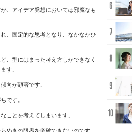
6
すが、アイデア発想においては邪魔なも
7
られ、固定的な思考となり、なかなかひ
8
ほど、型にはまった考え方しかできなく
ります。
9
る傾向が顕著です。
がちです。
10
うなことを考えてしまいます。
ひらめきの限界を突破できないのです。