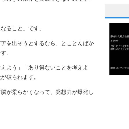
1
になること」です。
デアを出そうとするなら、とことんばか
2
です。
考えよう」「あり得ないことを考えよ
3
殻が破られます。
1.0倍
1.5倍
ど脳が柔らかくなって、発想力が爆発し
4
2.0倍
2.5倍
3.0倍
3.5倍
5
4.0倍