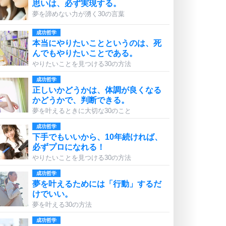
思いは、必ず実現する。
夢を諦めない力が湧く30の言葉
成功哲学
本当にやりたいことというのは、死
んでもやりたいことである。
やりたいことを見つける30の方法
成功哲学
正しいかどうかは、体調が良くなる
かどうかで、判断できる。
夢を叶えるときに大切な30のこと
成功哲学
下手でもいいから、10年続ければ、
必ずプロになれる！
やりたいことを見つける30の方法
成功哲学
夢を叶えるためには「行動」するだ
けでいい。
夢を叶える30の方法
成功哲学