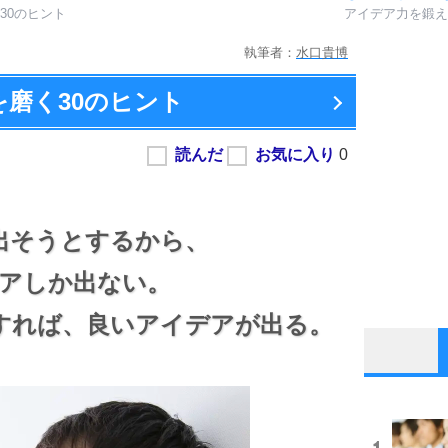
30のヒント
アイデア力を鍛え
執筆者：
水口貴博
を磨く
30のヒント
出そうとするから、
アしか出ない。
すれば、
良いアイデアが出る。