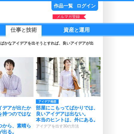
作品一覧
ログイン
メルマガ登録
仕事
技術
資産
運用
と
と
。ばかなアイデアを出そうとすれば、良いアイデアが出
アイデア発想
イデアが出たか
部屋にこもってばかりでは、
を持つのではな
良いアイデアは出ない。
本当のヒントは、外にある。
つから、素晴ら
アイデアを出す30の方法
が出る。