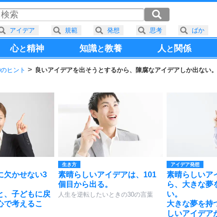
アイデア
規範
発想
思考
ばか
心
精神
知識
教養
人
関係
と
と
と
0のヒント
良いアイデアを出そうとするから、陳腐なアイデアしか出ない
生き方
アイデア発想
に欠かせない3
素晴らしいアイデアは、101
素晴らしいア
。
個目から出る。
ら、大きな夢
と、子どもに戻
い。
人生を逆転したいときの30の言葉
心で考えるこ
大きな夢を持
しいアイデア