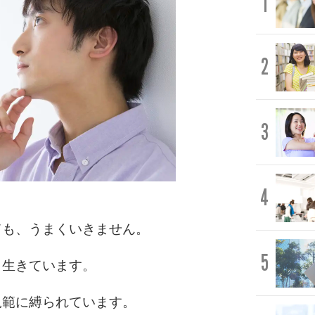
1
2
3
4
ても、うまくいきません。
5
ら生きています。
規範に縛られています。