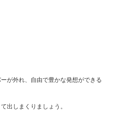
6
7
パーが外れ、自由で豊かな発想ができる
8
して出しまくりましょう。
9
。
」