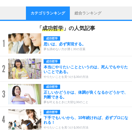
カテゴリランキング
総合ランキング
「
成功哲学
」の人気記事
成功哲学
1
思いは、必ず実現する。
夢を諦めない力が湧く30の言葉
成功哲学
2
本当にやりたいことというのは、死んでもやりた
いことである。
やりたいことを見つける30の方法
成功哲学
3
正しいかどうかは、体調が良くなるかどうかで、
判断できる。
夢を叶えるときに大切な30のこと
成功哲学
4
下手でもいいから、10年続ければ、必ずプロにな
れる！
やりたいことを見つける30の方法