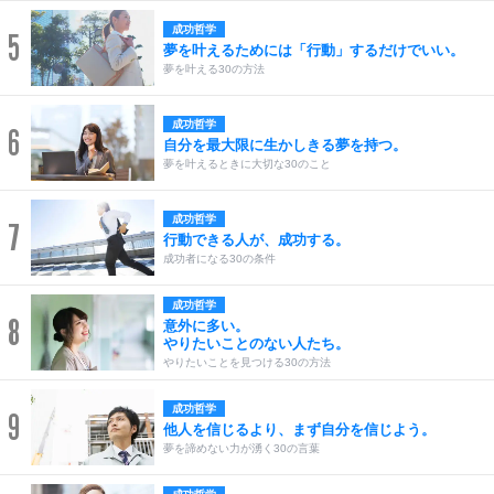
成功哲学
5
夢を叶えるためには「行動」するだけでいい。
夢を叶える30の方法
成功哲学
6
自分を最大限に生かしきる夢を持つ。
夢を叶えるときに大切な30のこと
成功哲学
7
行動できる人が、成功する。
成功者になる30の条件
成功哲学
8
意外に多い。
やりたいことのない人たち。
やりたいことを見つける30の方法
成功哲学
9
他人を信じるより、まず自分を信じよう。
夢を諦めない力が湧く30の言葉