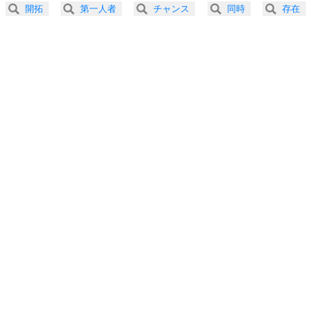
2.5倍速 （446KB 1分53秒）
開拓
第一人者
チャンス
同時
存在
3.0倍速 （372KB 1分34秒）
プラス思考
5
ネガティブな人は、複雑に考える。
3.5倍速 （319KB 1分21秒）
ポジティブな人は、シンプルに考える。
4.0倍速 （279KB 1分11秒）
ポジティブ思考になる30の方法
ストレス対策
6
価値観を捨てると、いらいらも消える。
いらいらしない人になる30の方法
プラス思考
7
気持ちはなくていいから、とにかく癖にしてしま
う。
ポジティブ思考になる30の方法
自分磨き
8
いらない物は、徹底的に捨てる。
気品と美しさを身につける30の方法
勉強法
9
謙虚な人こそ、本当に強い人。
頭の使い方がうまくなる30の方法