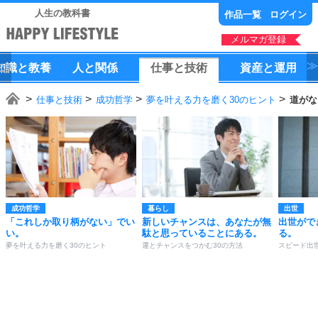
人生の教科書
作品一覧
ログイン
メルマガ登録
知識
と
教養
人
と
関係
仕事
と
技術
資産
と
運用
仕事と技術
成功哲学
夢を叶える力を磨く30のヒント
道がな
成功哲学
暮らし
出世
「これしか取り柄がない」でい
新しいチャンスは、あなたが無
出世がで
い。
駄と思っていることにある。
る。
夢を叶える力を磨く30のヒント
運とチャンスをつかむ30の方法
スピード出