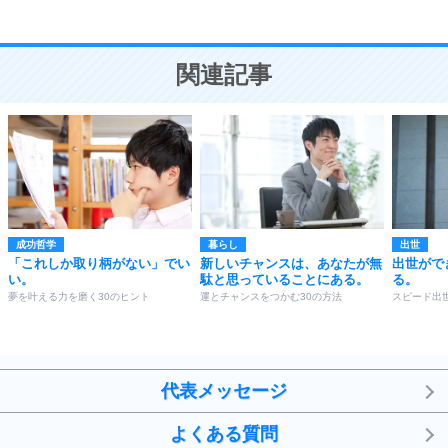
恋愛学
10
人を好きになったら、まず相手を徹底的に信じる
ことが大切。
恋する人が知っておきたい30の大切なこと
関連記事
成功哲学
暮らし
出世
「これしか取り柄がない」でい
新しいチャンスは、あなたが無
出世がで
い。
駄と思っていることにある。
る。
夢を叶える力を磨く30のヒント
運とチャンスをつかむ30の方法
スピード出
代表メッセージ
よくある質問