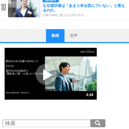
成功哲学
10
なぜ成功者は「あまり本を読んでいない」と答え
るのか。
仕事の神様に愛される30の方法
動画
音声
ストレス対策
1
他人と比べない。
いっそのこと、他人を見ない。
いらいらしない人になる30の方法
プラス思考
2
ポジティブになれない原因は、行動しないから。
ポジティブ思考になる30の方法
ストレス対策
3
人生、なんとかなるもの。
4:44
気楽に生きる30の方法
1.0倍速 （1.1MB 4分44秒）
1.5倍速 （742KB 3分9秒）
自分磨き
4
器の大きい人は、怒りを優しさで表現する。
2.0倍速 （557KB 2分22秒）
器の大きい人になる30の方法