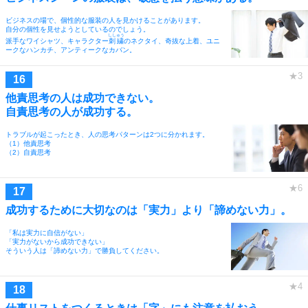
ビジネスの場で、個性的な服装の人を見かけることがあります。
自分の個性を見せようとしているのでしょう。
ししゅう
派手なワイシャツ、キャラクター
刺繍
のネクタイ、奇抜な上着、ユニ
ークなハンカチ、アンティークなカバン。
他責思考の人は成功できない。
自責思考の人が成功する。
トラブルが起こったとき、人の思考パターンは2つに分かれます。
（1）他責思考
（2）自責思考
成功するために大切なのは「実力」より「諦めない力」。
「私は実力に自信がない」
「実力がないから成功できない」
そういう人は「諦めない力」で勝負してください。