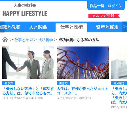
人生の教科書
作品一覧
ログイン
メルマガ登録
知識
と
教養
人
と
関係
仕事
と
技術
資産
と
運用
仕事と技術
成功哲学
成功体質になる30の方法
生き方
生き方
自分磨き
「失敗しない方法」と「成功す
人生は、神様が作ったジェット
「失敗し
る方法」は、似て非なるもの。
コースター。
ら、内気
「失敗し
1日1日を大切に生きる30の習慣
人生を豊かにする30の方法
ば、内気
内気な性格