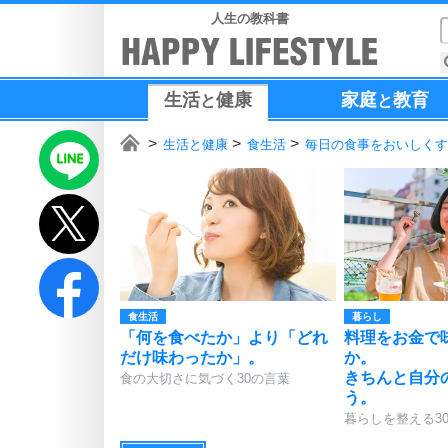
人生の教科書
生活
健康
家庭
教育
と
と
生活と健康
食生活
毎日の食事をおいしくす
食生活
暮らし
「何を食べたか」より「どれ
料理をお金で
だけ味わったか」。
か。
きちんと自分
食の大切さに気づく30の言葉
う。
暮らしを整える3