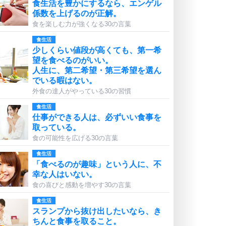
食生活を豊かにするなら、エンゲル
係数を上げるのが正解。
食を楽しむ力が強くなる30の言葉
食生活
少しくらい値段が高くても、第一希
望を食べるのがいい。
人生に、第二希望・第三希望を選ん
でいる暇はない。
外食の達人がやっている30の習慣
食生活
仕事ができる人は、必ずいい食事を
取っている。
食の可能性を広げる30の言葉
食生活
「食べるのが趣味」という人に、不
幸な人はいない。
食の喜びと感動を増やす30の言葉
食生活
スランプから抜け出したいなら、き
ちんと食事を取ること。