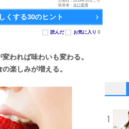
公開日：2019年10月ごろ
執筆者：
水口貴博
しくする
30のヒント
が変われば味わいも変わる。
食の楽しみが増える。
1