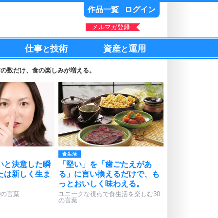
作品一覧
ログイン
メルマガ登録
仕事
技術
資産
運用
と
と
方の数だけ、食の楽しみが増える。
食生活
いと決意した瞬
「堅い」を「歯ごたえがあ
たは新しく生ま
る」に言い換えるだけで、も
っとおいしく味わえる。
0の言葉
ユニークな視点で食生活を楽しむ30
の言葉