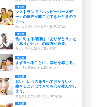
食生活
レストランで「ハッピーバースデ
ー」の歌声が聞こえてきたときのマ
ナー。
おいしく楽しく外食をする30の方法
食生活
食に対する感謝は「ありがとう」と
「ありがたい」の両方が必要。
食の大切さに気づく30の言葉
食生活
まず食べることに、幸せを感じる。
食生活を豊かにする30のヒント
食生活
おいしいものを食べておかないと、
生きることはできても心が死んでし
まう。
食を楽しむ力が強くなる30の言葉
食生活