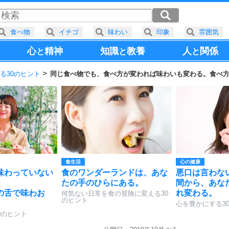
食べ物
イチゴ
味わい
印象
雰囲気
心
精神
知識
教養
人
関係
と
と
と
る30のヒント
同じ食べ物でも、食べ方が変われば味わいも変わる。食べ
食生活
心の健康
味わっていない
食のワンダーランドは、あな
悪口は言わな
たの手のひらにある。
間から、あな
の舌で味わお
れ変わる。
何気ない日常を食の冒険に変える30
のヒント
心を豊かにする3
0のヒント