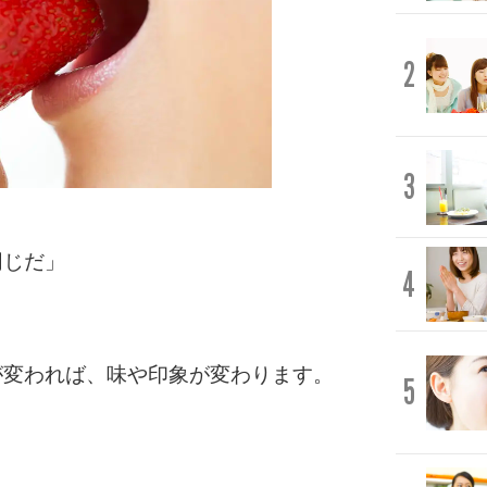
2
3
同じだ」
4
が変われば、味や印象が変わります。
5
。