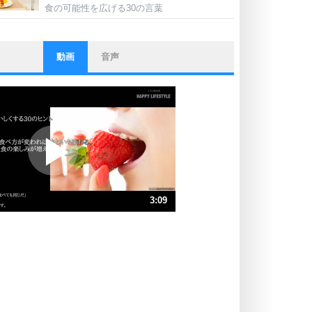
食の可能性を広げる30の言葉
動画
音声
ストレス対策
他人と比べない。
いっそのこと、他人を見ない。
いらいらしない人になる30の方法
プラス思考
ポジティブになれない原因は、行動
しないから。
ポジティブ思考になる30の方法
ストレス対策
3:09
人生、なんとかなるもの。
気楽に生きる30の方法
速 （741KB 3分9秒）
速 （494KB 2分6秒）
自分磨き
器の大きい人は、怒りを優しさで表
速 （371KB 1分34秒）
現する。
速 （297KB 1分15秒）
器の大きい人になる30の方法
速 （248KB 1分3秒）