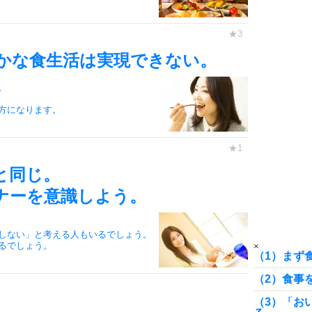
7
かな食生活は実現できない。
。
8
方になります。
9
と同じ。
ナーを意識しよう。
10
しない」と考える人もいるでしょう。
るでしょう。
×
（1）まず
（2）食事
（3）「お