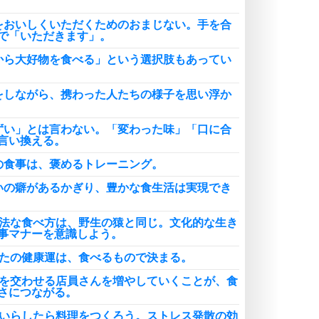
をおいしくいただくためのおまじない。手を合
で「いただきます」。
から大好物を食べる」という選択肢もあってい
をしながら、携わった人たちの様子を思い浮か
ずい」とは言わない。「変わった味」「口に合
言い換える。
の食事は、褒めるトレーニング。
いの癖があるかぎり、豊かな食生活は実現でき
作法な食べ方は、野生の猿と同じ。文化的な生き
事マナーを意識しよう。
なたの健康運は、食べるもので決まる。
拶を交わせる店員さんを増やしていくことが、食
さにつながる。
らいらしたら料理をつくろう。ストレス発散の効