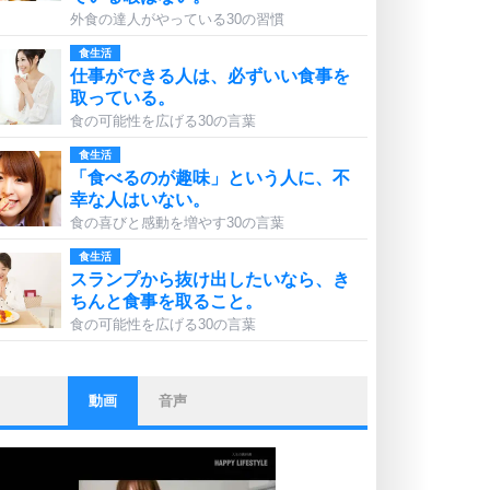
外食の達人がやっている30の習慣
食生活
仕事ができる人は、必ずいい食事を
取っている。
食の可能性を広げる30の言葉
食生活
「食べるのが趣味」という人に、不
幸な人はいない。
食の喜びと感動を増やす30の言葉
食生活
スランプから抜け出したいなら、き
ちんと食事を取ること。
食の可能性を広げる30の言葉
動画
音声
ストレス対策
他人と比べない。
いっそのこと、他人を見ない。
いらいらしない人になる30の方法