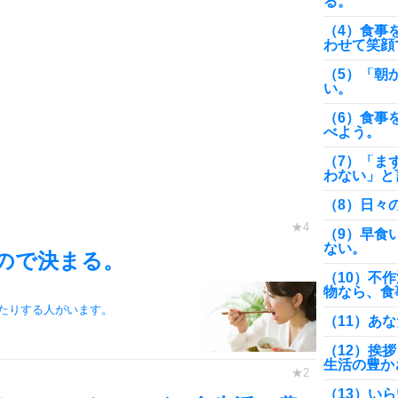
る。
（4）食事
わせて笑顔
（5）「朝
い。
（6）食事
べよう。
（7）「ま
わない」と
（8）日々
（9）早食
ない。
ので決まる。
（10）不
物なら、食
たりする人がいます。
（11）あ
（12）挨
生活の豊か
（13）い