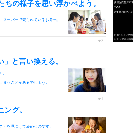
たちの様子を思い浮かべよう。
2
、スーパーで売られているお弁当。
3
1.0倍
1.5倍
い」と言い換える。
4
2.0倍
2.5倍
す。
3.0倍
しまうことがあるでしょう。
3.5倍
5
4.0倍
ニング。
6
ころを見つけて褒めるのです。