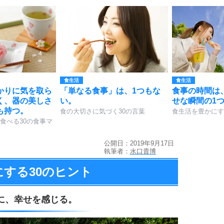
食生活
食生活
かりに気を取ら
「単なる食事」は、1つもな
食事の時間は
く、器の美しさ
い。
せな瞬間の1
も持つ。
食の大切さに気づく30の言葉
食生活を豊かにす
食べる30の食事マ
公開日：2019年9月17日
執筆者：
水口貴博
にする
30のヒント
に、
幸せを感じる。