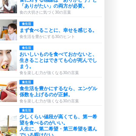
「ありがたい」の両方が必要。
食の大切さに気づく30の言葉
食生活
まず食べることに、幸せを感じる。
食生活を豊かにする30のヒント
食生活
おいしいものを食べておかないと、
生きることはできても心が死んでし
まう。
食を楽しむ力が強くなる30の言葉
食生活
食生活を豊かにするなら、エンゲル
係数を上げるのが正解。
食を楽しむ力が強くなる30の言葉
食生活
少しくらい値段が高くても、第一希
望を食べるのがいい。
人生に、第二希望・第三希望を選ん
でいる暇はない。