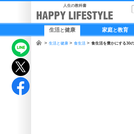
人生の教科書
生活
健康
家庭
教育
と
と
生活と健康
食生活
食生活を豊かにする30