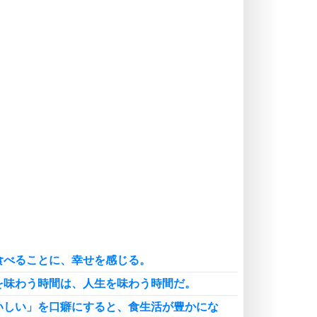
いらいらしない人になる30の方法
プラス思考
気持ちはなくていいから、とにかく
癖にしてしまう。
ポジティブ思考になる30の方法
自分磨き
いらない物は、徹底的に捨てる。
気品と美しさを身につける30の方法
勉強法
謙虚な人こそ、本当に強い人。
頭の使い方がうまくなる30の方法
恋愛学
人を好きになったら、まず相手を徹
底的に信じることが大切。
食べることに、幸せを感じる。
恋する人が知っておきたい30の大切なこと
を味わう時間は、人生を味わう時間だ。
いしい」を口癖にすると、食生活が豊かにな