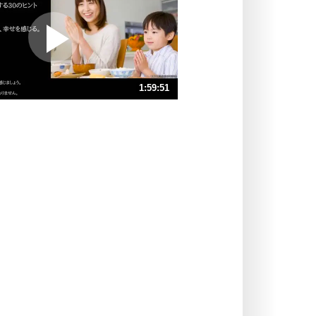
プラス思考
ポジティブになれない原因は、行動
しないから。
ポジティブ思考になる30の方法
ストレス対策
1:59:51
人生、なんとかなるもの。
気楽に生きる30の方法
速 （28MB 2時間11秒）
速 （19MB 1時間20分7秒）
自分磨き
器の大きい人は、怒りを優しさで表
速 （14MB 1時間5秒）
現する。
速 （12MB 48分4秒）
器の大きい人になる30の方法
速 （9.2MB 40分3秒）
プラス思考
速 （7.9MB 34分20秒）
ネガティブな人は、複雑に考える。
速 （6.9MB 30分2秒）
ポジティブな人は、シンプルに考え
る。
ポジティブ思考になる30の方法
ストレス対策
価値観を捨てると、いらいらも消え
る。