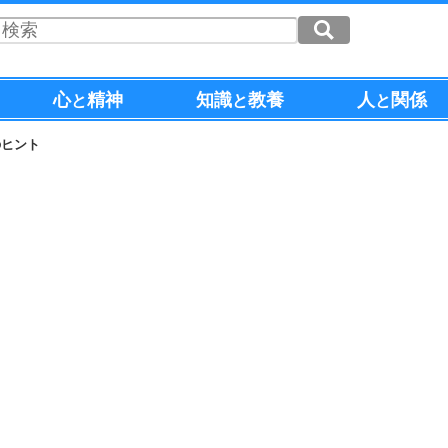
心
精神
知識
教養
人
関係
と
と
と
のヒント