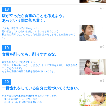
腹が立ったら食事のことを考えよう。
あっという間に落ち着く。
「ああ、腹が立って仕方がない！」
思いどおりにいかないときは、いらいらするでしょう。
私たちの日常では、むっとしたり腹が立ったりすることがあるもので
す。
食費を削っても、削りすぎるな。
食費を削ることがあるでしょう。
「最近、食費が多いかな」と思えば、日々の支出を見直し、食費を削る
ことがあるはずです。
もちろん適度の範囲で食費を削るのはいいのです。
一目惚れをしている自分に気づいてください。
あるとき日常で不思議な体験をすることがあります。
・美しい料理にうっとり見とれる
・おいしそうな食べ物に目を奪われる