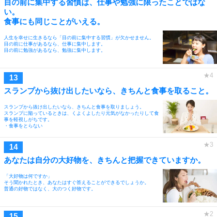
目の前に集中する習慣は、仕事や勉強に限ったことではな
い。
食事にも同じことがいえる。
人生を幸せに生きるなら「目の前に集中する習慣」が欠かせません。
目の前に仕事があるなら、仕事に集中します。
目の前に勉強があるなら、勉強に集中します。
スランプから抜け出したいなら、きちんと食事を取ること。
スランプから抜け出したいなら、きちんと食事を取りましょう。
スランプに陥っているときは、くよくよしたり元気がなかったりして食
事を軽視しがちです。
・食事をとらない
あなたは自分の大好物を、きちんと把握できていますか。
「大好物は何ですか」
そう聞かれたとき、あなたはすぐ答えることができるでしょうか。
普通の好物ではなく、大のつく好物です。