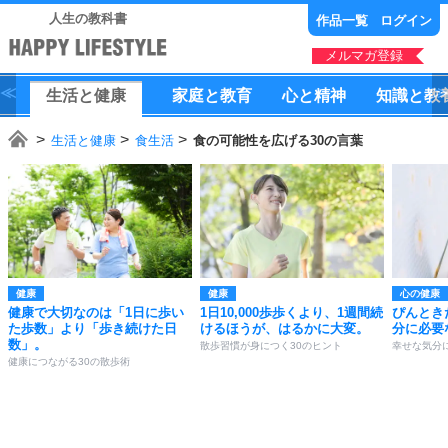
人生の教科書
作品一覧
ログイン
メルマガ登録
生活
と
健康
家庭
と
教育
心
と
精神
知識
と
教
生活と健康
食生活
食の可能性を広げる30の言葉
健康
健康
心の健康
健康で大切なのは「1日に歩い
1日10,000歩歩くより、1週間続
ぴんとき
た歩数」より「歩き続けた日
けるほうが、はるかに大変。
分に必要
数」。
散歩習慣が身につく30のヒント
幸せな気分
健康につながる30の散歩術