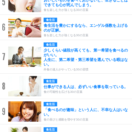
5
おいしいものを食べておかないと、生きることは
できても心が死んでしまう。
食を楽しむ力が強くなる30の言葉
食生活
6
食生活を豊かにするなら、エンゲル係数を上げる
のが正解。
食を楽しむ力が強くなる30の言葉
食生活
少しくらい値段が高くても、第一希望を食べるの
7
がいい。
人生に、第二希望・第三希望を選んでいる暇はな
い。
外食の達人がやっている30の習慣
食生活
8
仕事ができる人は、必ずいい食事を取っている。
食の可能性を広げる30の言葉
食生活
9
「食べるのが趣味」という人に、不幸な人はいな
い。
食の喜びと感動を増やす30の言葉
食生活