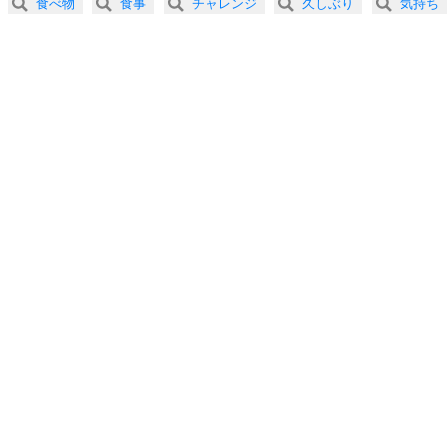
食べ物
食事
チャレンジ
久しぶり
気持ち
3.0倍速 （263KB 1分7秒）
プラス思考
5
ネガティブな人は、複雑に考える。
3.5倍速 （226KB 57秒）
ポジティブな人は、シンプルに考える。
4.0倍速 （198KB 50秒）
ポジティブ思考になる30の方法
ストレス対策
6
価値観を捨てると、いらいらも消える。
いらいらしない人になる30の方法
プラス思考
7
気持ちはなくていいから、とにかく癖にしてしま
う。
ポジティブ思考になる30の方法
自分磨き
8
いらない物は、徹底的に捨てる。
気品と美しさを身につける30の方法
勉強法
9
謙虚な人こそ、本当に強い人。
頭の使い方がうまくなる30の方法
恋愛学