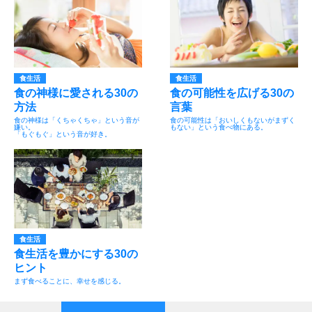
食生活
食生活
食の神様に愛される30の
食の可能性を広げる30の
方法
言葉
食の神様は「くちゃくちゃ」という音が
食の可能性は「おいしくもないがまずく
嫌い。
もない」という食べ物にある。
「もぐもぐ」という音が好き。
食生活
食生活を豊かにする30の
ヒント
まず食べることに、幸せを感じる。