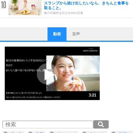
10
スランプから抜け出したいなら、きちんと食事を
取ること。
食の可能性を広げる30の言葉
動画
音声
ストレス対策
1
他人と比べない。
いっそのこと、他人を見ない。
いらいらしない人になる30の方法
プラス思考
2
ポジティブになれない原因は、行動しないから。
ポジティブ思考になる30の方法
ストレス対策
3
人生、なんとかなるもの。
3:21
気楽に生きる30の方法
1.0倍速 （788KB 3分21秒）
1.5倍速 （526KB 2分14秒）
自分磨き
4
器の大きい人は、怒りを優しさで表現する。
2.0倍速 （394KB 1分40秒）
器の大きい人になる30の方法
2.5倍速 （316KB 1分20秒）