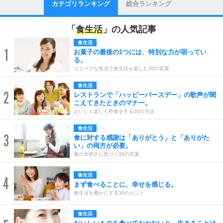
カテゴリランキング
総合ランキング
「
食生活
」の人気記事
食生活
1
お菓子の最後の1つには、特別な力が宿ってい
る。
ユニークな視点で食生活を楽しむ30の言葉
食生活
2
レストランで「ハッピーバースデー」の歌声が聞
こえてきたときのマナー。
おいしく楽しく外食をする30の方法
食生活
3
食に対する感謝は「ありがとう」と「ありがた
い」の両方が必要。
食の大切さに気づく30の言葉
食生活
4
まず食べることに、幸せを感じる。
食生活を豊かにする30のヒント
食生活