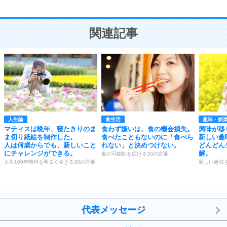
10
人を好きになったら、まず相手を徹底的に信じる
ことが大切。
恋する人が知っておきたい30の大切なこと
関連記事
人生論
食生活
趣味・娯
マティスは晩年、寝たきりのま
食わず嫌いは、食の機会損失。
興味が移
ま切り紙絵を制作した。
食べたこともないのに「食べら
新しい趣
人は何歳からでも、新しいこと
れない」と決めつけない。
どんどん
にチャレンジができる。
解。
食の可能性を広げる30の言葉
人生100年時代を明るく生きる30の言葉
新しい趣味
代表メッセージ