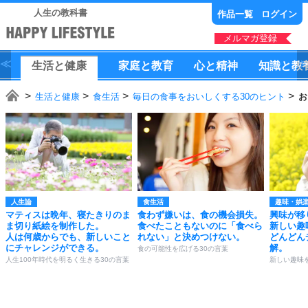
人生の教科書
作品一覧
ログイン
メルマガ登録
生活
と
健康
家庭
と
教育
心
と
精神
知識
と
教
生活と健康
食生活
毎日の食事をおいしくする30のヒント
お
人生論
食生活
趣味・娯
マティスは晩年、寝たきりのま
食わず嫌いは、食の機会損失。
興味が移
ま切り紙絵を制作した。
食べたこともないのに「食べら
新しい趣
人は何歳からでも、新しいこと
れない」と決めつけない。
どんどん
にチャレンジができる。
解。
食の可能性を広げる30の言葉
人生100年時代を明るく生きる30の言葉
新しい趣味