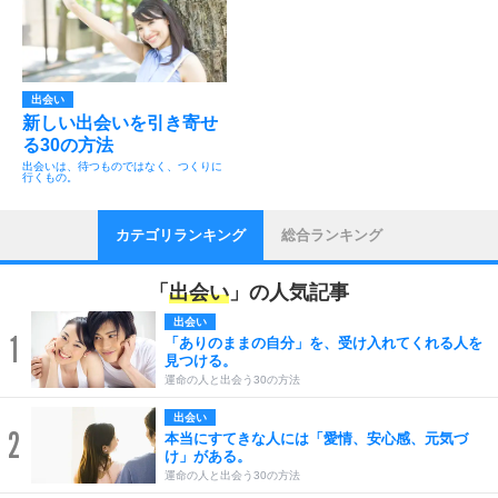
出会い
新しい出会いを引き寄せ
る30の方法
出会いは、待つものではなく、つくりに
行くもの。
カテゴリランキング
総合ランキング
「
出会い
」の人気記事
出会い
1
「ありのままの自分」を、受け入れてくれる人を
見つける。
運命の人と出会う30の方法
出会い
2
本当にすてきな人には「愛情、安心感、元気づ
け」がある。
運命の人と出会う30の方法