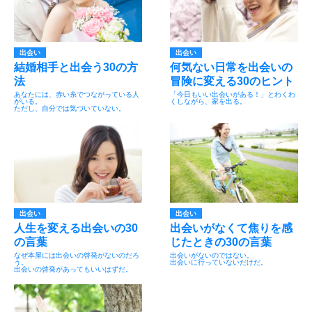
出会い
出会い
結婚相手と出会う30の方
何気ない日常を出会いの
法
冒険に変える30のヒント
あなたには、赤い糸でつながっている人
「今日もいい出会いがある！」とわくわ
がいる。
くしながら、家を出る。
ただし、自分では気づいていない。
出会い
出会い
人生を変える出会いの30
出会いがなくて焦りを感
の言葉
じたときの30の言葉
なぜ本屋には出会いの啓発がないのだろ
出会いがないのではない。
う。
出会いに行っていないだけだ。
出会いの啓発があってもいいはずだ。