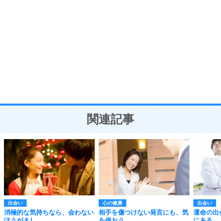
自分磨き
8
いらない物は、徹底的に捨てる。
気品と美しさを身につける30の方法
勉強法
9
謙虚な人こそ、本当に強い人。
頭の使い方がうまくなる30の方法
恋愛学
10
人を好きになったら、まず相手を徹底的に信じる
ことが大切。
恋する人が知っておきたい30の大切なこと
関連記事
出会い
心の健康
出会い
消極的な気持ちなら、会わない
相手を傷つけない発言にも、気
運命の出
ほうがまし。
を使おう。
にある。