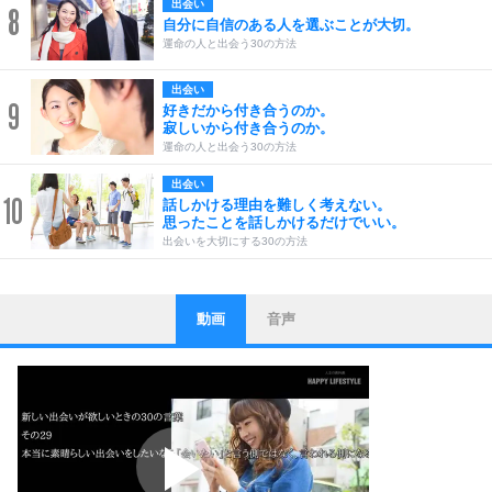
出会い
8
自分に自信のある人を選ぶことが大切。
運命の人と出会う30の方法
出会い
9
好きだから付き合うのか。
寂しいから付き合うのか。
運命の人と出会う30の方法
出会い
10
話しかける理由を難しく考えない。
思ったことを話しかけるだけでいい。
出会いを大切にする30の方法
動画
音声
ストレス対策
1
他人と比べない。
いっそのこと、他人を見ない。
いらいらしない人になる30の方法
プラス思考
2
ポジティブになれない原因は、行動しないから。
ポジティブ思考になる30の方法