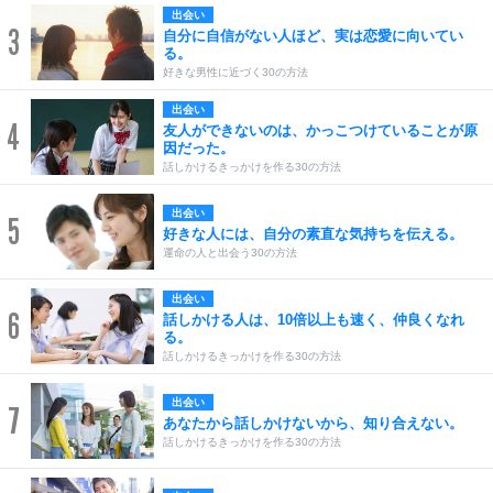
出会い
3
自分に自信がない人ほど、実は恋愛に向いてい
る。
好きな男性に近づく30の方法
出会い
4
友人ができないのは、かっこつけていることが原
因だった。
話しかけるきっかけを作る30の方法
出会い
5
好きな人には、自分の素直な気持ちを伝える。
運命の人と出会う30の方法
出会い
6
話しかける人は、10倍以上も速く、仲良くなれ
る。
話しかけるきっかけを作る30の方法
出会い
7
あなたから話しかけないから、知り合えない。
話しかけるきっかけを作る30の方法