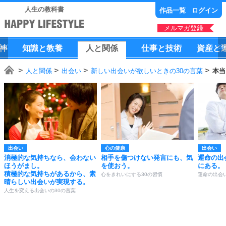
人生の教科書
作品一覧
ログイン
メルマガ登録
神
知識
と
教養
人
と
関係
仕事
と
技術
資産
と
人と関係
出会い
新しい出会いが欲しいときの30の言葉
本当
出会い
心の健康
出会い
消極的な気持ちなら、会わない
相手を傷つけない発言にも、気
運命の出
ほうがまし。
を使おう。
にある。
積極的な気持ちがあるから、素
心をきれいにする30の習慣
運命の出会
晴らしい出会いが実現する。
人生を変える出会いの30の言葉