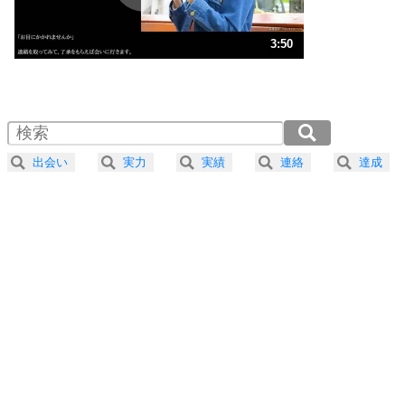
ストレス対策
3
人生、なんとかなるもの。
3:50
気楽に生きる30の方法
1.0倍速 （900KB 3分50秒）
1.5倍速 （600KB 2分33秒）
自分磨き
4
器の大きい人は、怒りを優しさで表現する。
2.0倍速 （450KB 1分55秒）
器の大きい人になる30の方法
2.5倍速 （360KB 1分32秒）
出会い
実力
実績
連絡
達成
3.0倍速 （300KB 1分16秒）
プラス思考
5
ネガティブな人は、複雑に考える。
3.5倍速 （258KB 1分5秒）
ポジティブな人は、シンプルに考える。
4.0倍速 （226KB 57秒）
ポジティブ思考になる30の方法
ストレス対策
6
価値観を捨てると、いらいらも消える。
いらいらしない人になる30の方法
プラス思考
7
気持ちはなくていいから、とにかく癖にしてしま
う。
ポジティブ思考になる30の方法